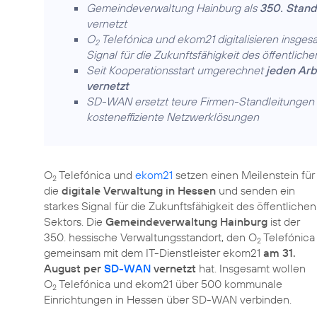
Gemeindeverwaltung Hainburg als
350. Stan
vernetzt
O
Telefónica und ekom21 digitalisieren insge
2
Signal für die Zukunftsfähigkeit des öffentlich
Seit Kooperationsstart umgerechnet
jeden Arb
vernetzt
SD-WAN ersetzt teure Firmen-Standleitungen d
kosteneffiziente Netzwerklösungen
O
Telefónica und
ekom21
setzen einen Meilenstein für
2
die
digitale Verwaltung in Hessen
und senden ein
starkes Signal für die Zukunftsfähigkeit des öffentlichen
Sektors. Die
Gemeindeverwaltung Hainburg
ist der
350. hessische Verwaltungsstandort, den O
Telefónica
2
gemeinsam mit dem IT-Dienstleister ekom21
am 31.
August per
SD-WAN
vernetzt
hat. Insgesamt wollen
O
Telefónica und ekom21 über 500 kommunale
2
Einrichtungen in Hessen über SD-WAN verbinden.