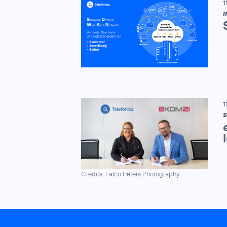
1
I
1
S
Credits: Falco Peters Photography