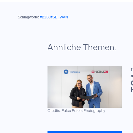
Schlagworte:
#B2B
,
#SD_WAN
Ähnliche Themen:
1
D
Credits: Falco Peters Photography