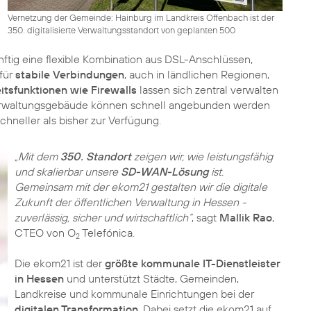
Vernetzung der Gemeinde: Hainburg im Landkreis Offenbach ist der
350. digitalisierte Verwaltungsstandort von geplanten 500
tig eine flexible Kombination aus DSL-Anschlüssen,
für
stabile Verbindungen
, auch in ländlichen Regionen,
itsfunktionen wie Firewalls
lassen sich zentral verwalten
e Verwaltungsgebäude können schnell angebunden werden
neller als bisher zur Verfügung.
„Mit dem
350. Standort
zeigen wir, wie leistungsfähig
und skalierbar unsere
SD-WAN-Lösung
ist.
Gemeinsam mit der ekom21 gestalten wir die digitale
Zukunft der öffentlichen Verwaltung in Hessen -
zuverlässig, sicher und wirtschaftlich“
, sagt
Mallik Rao
,
CTEO von O
Telefónica.
2
Die ekom21 ist der
größte kommunale IT-Dienstleister
in Hessen
und unterstützt Städte, Gemeinden,
Landkreise und kommunale Einrichtungen bei der
digitalen Transformation
. Dabei setzt die ekom21 auf