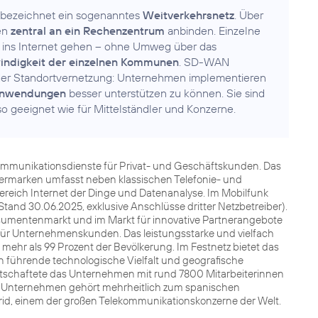
bezeichnet ein sogenanntes
Weitverkehrsnetz
. Über
nen
zentral an ein Rechenzentrum
anbinden. Einzelne
 ins Internet gehen – ohne Umweg über das
indigkeit der einzelnen Kommunen
. SD-WAN
der Standortvernetzung: Unternehmen implementieren
Anwendungen
besser unterstützen zu können. Sie sind
 geeignet wie für Mittelständler und Konzerne.
kommunikationsdienste für Privat- und Geschäftskunden. Das
nermarken umfasst neben klassischen Telefonie- und
Bereich Internet der Dinge und Datenanalyse. Im Mobilfunk
Stand 30.06.2025, exklusive Anschlüsse dritter Netzbetreiber).
sumentenmarkt und im Markt für innovative Partnerangebote
für Unternehmenskunden. Das leistungsstarke und vielfach
ehr als 99 Prozent der Bevölkerung. Im Festnetz bietet das
 führende technologische Vielfalt und geografische
irtschaftete das Unternehmen mit rund 7800 Mitarbeiterinnen
Das Unternehmen gehört mehrheitlich zum spanischen
drid, einem der großen Telekommunikationskonzerne der Welt.