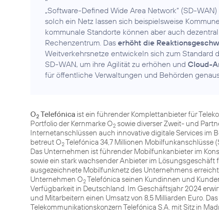
„Software-Defined Wide Area Network“ (SD-WAN) 
solch ein Netz lassen sich beispielsweise Kommu
kommunale Standorte können aber auch dezentral
Rechenzentrum. Das
erhöht die Reaktionsgeschw
Weitverkehrsnetze entwickeln sich zum Standard 
SD-WAN, um ihre Agilität zu erhöhen und
Cloud-
für öffentliche Verwaltungen und Behörden genauso
O
Telefónica
ist ein führender Komplettanbieter für Tele
2
Portfolio der Kernmarke O
sowie diverser Zweit- und Part
2
Internetanschlüssen auch innovative digitale Services im 
betreut O
Telefónica 34,7 Millionen Mobilfunkanschlüsse (
2
Das Unternehmen ist führender Mobilfunkanbieter im Kon
sowie ein stark wachsender Anbieter im Lösungsgeschäft 
ausgezeichnete Mobilfunknetz des Unternehmens erreicht m
Unternehmen O
Telefónica seinen Kundinnen und Kunden
2
Verfügbarkeit in Deutschland. Im Geschäftsjahr 2024 erw
und Mitarbeitern einen Umsatz von 8,5 Milliarden Euro. 
Telekommunikationskonzern Telefónica S.A. mit Sitz in Ma