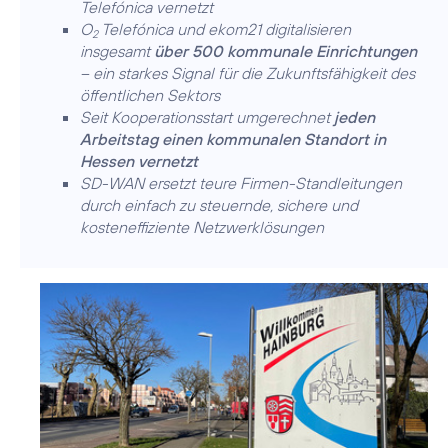
Telefónica vernetzt
O
Telefónica und ekom21 digitalisieren
2
insgesamt
über 500 kommunale Einrichtungen
– ein starkes Signal für die Zukunftsfähigkeit des
öffentlichen Sektors
Seit Kooperationsstart umgerechnet
jeden
Arbeitstag einen kommunalen Standort in
Hessen vernetzt
SD-WAN ersetzt teure Firmen-Standleitungen
durch einfach zu steuernde, sichere und
kosteneffiziente Netzwerklösungen