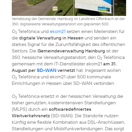
Vernetzung der Gemeinde: Hainburg im Landkreis Offenbach ist der
350. digitalisierte Verwaltungsstandort von geplanten 500
O
Telefónica und
ekom21
setzen einen Meilenstein für
2
die
digitale Verwaltung in Hessen
und senden ein
starkes Signal für die Zukunftsfähigkeit des öffentlichen
Sektors. Die
Gemeindeverwaltung Hainburg
ist der
350. hessische Verwaltungsstandort, den O
Telefónica
2
gemeinsam mit dem IT-Dienstleister ekom21
am 31.
August per
SD-WAN
vernetzt
hat. Insgesamt wollen
O
Telefónica und ekom21 über 500 kommunale
2
Einrichtungen in Hessen über SD-WAN verbinden.
O
Telefónica ersetzt in der hessischen Verwaltung die
2
bisher genutzten, kostenintensiven Standleitungen
(MLPS) durch ein
softwaredefiniertes
Weitverkehrsnetz
(SD-WAN). Die Standorte nutzen
künftig eine flexible Kombination aus DSL-Anschlüssen,
Standleitungen und Mobilfunkverbindungen. Das sorgt