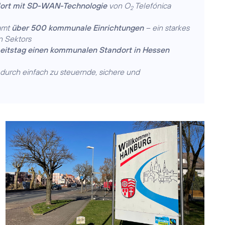
dort mit SD-WAN-Technologie
von O
Telefónica
2
samt
über 500 kommunale Einrichtungen
– ein starkes
en Sektors
eitstag einen kommunalen Standort in Hessen
urch einfach zu steuernde, sichere und