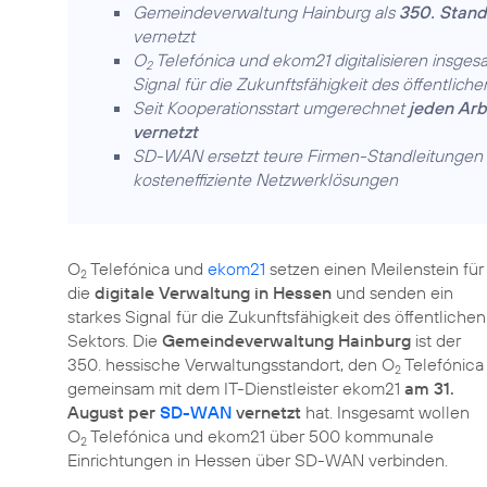
Gemeindeverwaltung Hainburg als
350. Stan
vernetzt
O
Telefónica und ekom21 digitalisieren insge
2
Signal für die Zukunftsfähigkeit des öffentlich
Seit Kooperationsstart umgerechnet
jeden Arb
vernetzt
SD-WAN ersetzt teure Firmen-Standleitungen d
kosteneffiziente Netzwerklösungen
O
Telefónica und
ekom21
setzen einen Meilenstein für
2
die
digitale Verwaltung in Hessen
und senden ein
starkes Signal für die Zukunftsfähigkeit des öffentlichen
Sektors. Die
Gemeindeverwaltung Hainburg
ist der
350. hessische Verwaltungsstandort, den O
Telefónica
2
gemeinsam mit dem IT-Dienstleister ekom21
am 31.
August per
SD-WAN
vernetzt
hat. Insgesamt wollen
O
Telefónica und ekom21 über 500 kommunale
2
Einrichtungen in Hessen über SD-WAN verbinden.