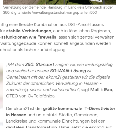
Vernetzung der Gemeinde: Hainburg im Landkreis Offenbach ist der
350. digitalisierte Verwaltungsstandort von geplanten 500
tig eine flexible Kombination aus DSL-Anschlüssen,
für
stabile Verbindungen
, auch in ländlichen Regionen,
itsfunktionen wie Firewalls
lassen sich zentral verwalten
e Verwaltungsgebäude können schnell angebunden werden
neller als bisher zur Verfügung.
„Mit dem
350. Standort
zeigen wir, wie leistungsfähig
und skalierbar unsere
SD-WAN-Lösung
ist.
Gemeinsam mit der ekom21 gestalten wir die digitale
Zukunft der öffentlichen Verwaltung in Hessen -
zuverlässig, sicher und wirtschaftlich“
, sagt
Mallik Rao
,
CTEO von O
Telefónica.
2
Die ekom21 ist der
größte kommunale IT-Dienstleister
in Hessen
und unterstützt Städte, Gemeinden,
Landkreise und kommunale Einrichtungen bei der
digitalen Transformation
. Dabei setzt die ekom21 auf