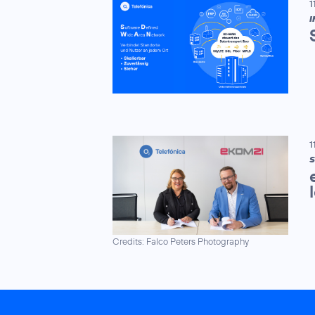
1
I
1
S
Credits: Falco Peters Photography