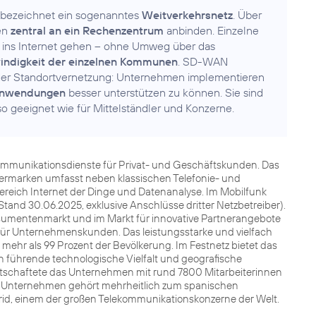
bezeichnet ein sogenanntes
Weitverkehrsnetz
. Über
nen
zentral an ein Rechenzentrum
anbinden. Einzelne
 ins Internet gehen – ohne Umweg über das
indigkeit der einzelnen Kommunen
. SD-WAN
der Standortvernetzung: Unternehmen implementieren
Anwendungen
besser unterstützen zu können. Sie sind
 geeignet wie für Mittelständler und Konzerne.
kommunikationsdienste für Privat- und Geschäftskunden. Das
nermarken umfasst neben klassischen Telefonie- und
Bereich Internet der Dinge und Datenanalyse. Im Mobilfunk
Stand 30.06.2025, exklusive Anschlüsse dritter Netzbetreiber).
sumentenmarkt und im Markt für innovative Partnerangebote
für Unternehmenskunden. Das leistungsstarke und vielfach
ehr als 99 Prozent der Bevölkerung. Im Festnetz bietet das
 führende technologische Vielfalt und geografische
irtschaftete das Unternehmen mit rund 7800 Mitarbeiterinnen
Das Unternehmen gehört mehrheitlich zum spanischen
drid, einem der großen Telekommunikationskonzerne der Welt.