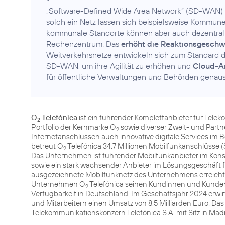
„Software-Defined Wide Area Network“ (SD-WAN) 
solch ein Netz lassen sich beispielsweise Kommu
kommunale Standorte können aber auch dezentral
Rechenzentrum. Das
erhöht die Reaktionsgeschw
Weitverkehrsnetze entwickeln sich zum Standard 
SD-WAN, um ihre Agilität zu erhöhen und
Cloud-
für öffentliche Verwaltungen und Behörden genauso
O
Telefónica
ist ein führender Komplettanbieter für Tele
2
Portfolio der Kernmarke O
sowie diverser Zweit- und Part
2
Internetanschlüssen auch innovative digitale Services im 
betreut O
Telefónica 34,7 Millionen Mobilfunkanschlüsse (
2
Das Unternehmen ist führender Mobilfunkanbieter im Kon
sowie ein stark wachsender Anbieter im Lösungsgeschäft 
ausgezeichnete Mobilfunknetz des Unternehmens erreicht m
Unternehmen O
Telefónica seinen Kundinnen und Kunden
2
Verfügbarkeit in Deutschland. Im Geschäftsjahr 2024 erw
und Mitarbeitern einen Umsatz von 8,5 Milliarden Euro. 
Telekommunikationskonzern Telefónica S.A. mit Sitz in Ma