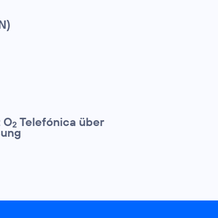
N)
t O
Telefónica über
2
sung