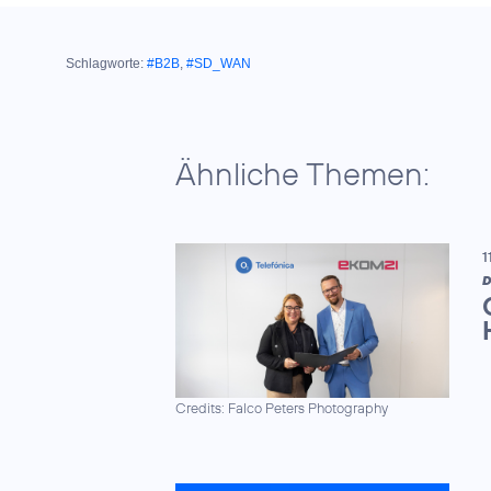
Schlagworte:
#B2B
,
#SD_WAN
Ähnliche Themen:
1
D
Credits: Falco Peters Photography