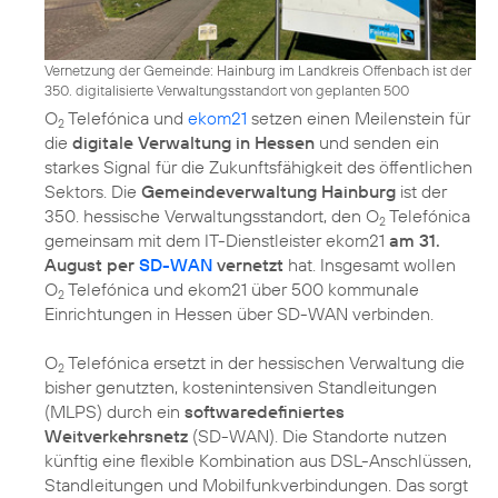
Vernetzung der Gemeinde: Hainburg im Landkreis Offenbach ist der
350. digitalisierte Verwaltungsstandort von geplanten 500
O
Telefónica und
ekom21
setzen einen Meilenstein für
2
die
digitale Verwaltung in Hessen
und senden ein
starkes Signal für die Zukunftsfähigkeit des öffentlichen
Sektors. Die
Gemeindeverwaltung Hainburg
ist der
350. hessische Verwaltungsstandort, den O
Telefónica
2
gemeinsam mit dem IT-Dienstleister ekom21
am 31.
August per
SD-WAN
vernetzt
hat. Insgesamt wollen
O
Telefónica und ekom21 über 500 kommunale
2
Einrichtungen in Hessen über SD-WAN verbinden.
O
Telefónica ersetzt in der hessischen Verwaltung die
2
bisher genutzten, kostenintensiven Standleitungen
(MLPS) durch ein
softwaredefiniertes
Weitverkehrsnetz
(SD-WAN). Die Standorte nutzen
künftig eine flexible Kombination aus DSL-Anschlüssen,
Standleitungen und Mobilfunkverbindungen. Das sorgt