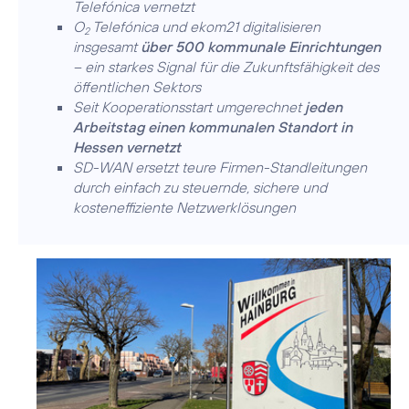
Telefónica vernetzt
O
Telefónica und ekom21 digitalisieren
2
insgesamt
über 500 kommunale Einrichtungen
– ein starkes Signal für die Zukunftsfähigkeit des
öffentlichen Sektors
Seit Kooperationsstart umgerechnet
jeden
Arbeitstag einen kommunalen Standort in
Hessen vernetzt
SD-WAN ersetzt teure Firmen-Standleitungen
durch einfach zu steuernde, sichere und
kosteneffiziente Netzwerklösungen