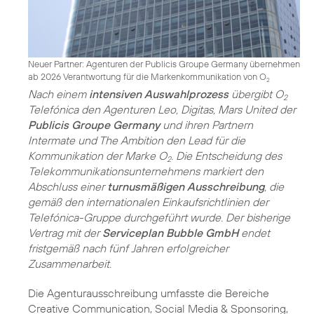
Neuer Partner: Agenturen der Publicis Groupe Germany übernehmen
ab 2026 Verantwortung für die Markenkommunikation von O
2
Nach einem
intensiven Auswahlprozess
übergibt O
2
Telefónica den Agenturen Leo, Digitas, Mars United der
Publicis Groupe Germany
und ihren Partnern
Intermate und The Ambition den Lead für die
Kommunikation der Marke O
. Die Entscheidung des
2
Telekommunikations­unternehmens markiert den
Abschluss einer
turnusmäßigen Ausschreibung
, die
gemäß den internationalen Einkaufsrichtlinien der
Telefónica-Gruppe durchgeführt wurde. Der bisherige
Vertrag mit der
Serviceplan Bubble GmbH
endet
fristgemäß nach fünf Jahren erfolgreicher
Zusammenarbeit.
Die Agenturausschreibung umfasste die Bereiche
Creative Communication, Social Media & Sponsoring,