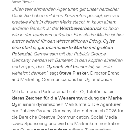
Steve Plesker
„Allen teilnehmenden Agenturen gilt unser herzlicher
Dank. Sie haben mit ihren Konzepten gezeigt, wie viel
kreative Kraft in diesem Markt steckt. In kaum einem
anderen Bereich ist der
Wettbewerbsdruck
so hoch
wie in der Telekommunikation. Eine starke Marke ist hier
entscheidend für den wirtschaftlichen Erfolg.
O
ist
2
eine starke, gut positionierte Marke mit großem
Potenzial.
Gemeinsam mit der Publicis Groupe
Germany werden wir Barrieren in den Köpfen einreißen
und zeigen, dass
O
noch viel besser ist
, als viele
2
vielleicht denken“
, sagt
Steve Plesker
, Director Brand
and Marketing Communications bei O
Telefónica.
2
Mit der neuen Partnerschaft setzt O
Telefónica ein
2
klares Zeichen für die Weiterentwicklung der Marke
O
in einem dynamischen Marktumfeld. Die Agenturen
2
der Publicis Groupe Germany übernehmen ab 2026 für
die Bereiche Creative Communication, Social Media
sowie Sponsoring und wird die Markenkommunikation
von O
mit
neuen Impulsen
prägen. Zum zweiten