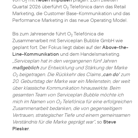
2
Quartal 2026 überführt O
Telefónica dann das Retail
2
Marketing, die Customer Base-Kommunikation und das
Performance Marketing in das neue Operating Model.
Bis zum Jahresende führt O
Telefónica die
2
Zusammenarbeit mit Serviceplan Bubble GmbH wie
geplant fort. Der Fokus liegt dabei auf der
Above-the-
Line-Kommunikation
und dem Handelsmarketing.
„Serviceplan hat in den vergangenen fünf Jahren
maßgeblich
zur Entwicklung und Stärkung der Marke
O
beigetragen. Die Rückkehr des Claims
‚can do‘
zum
2
20. Geburtstag der Marke war ein Meilenstein, der weit
über klassische Kommunikation hinauswirkte. Beim
gesamten Team von Serviceplan Bubble möchte ich
mich im Namen von O
Telefónica für eine erfolgreichen
2
Zusammenarbeit bedanken, die von gegenseitigem
Vertrauen, strategischer Tiefe und einem gemeinsamen
Verständnis für die Marke geprägt war“
, so
Steve
Plesker
.