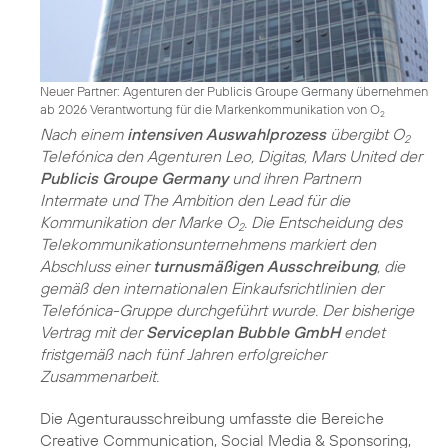
Neuer Partner: Agenturen der Publicis Groupe Germany übernehmen
ab 2026 Verantwortung für die Markenkommunikation von O
2
Nach einem
intensiven Auswahlprozess
übergibt O
2
Telefónica den Agenturen Leo, Digitas, Mars United der
Publicis Groupe Germany
und ihren Partnern
Intermate und The Ambition den Lead für die
Kommunikation der Marke O
. Die Entscheidung des
2
Telekommunikations­unternehmens markiert den
Abschluss einer
turnusmäßigen Ausschreibung
, die
gemäß den internationalen Einkaufsrichtlinien der
Telefónica-Gruppe durchgeführt wurde. Der bisherige
Vertrag mit der
Serviceplan Bubble GmbH
endet
fristgemäß nach fünf Jahren erfolgreicher
Zusammenarbeit.
Die Agenturausschreibung umfasste die Bereiche
Creative Communication, Social Media & Sponsoring,