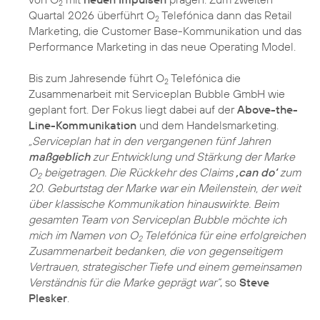
2
Quartal 2026 überführt O
Telefónica dann das Retail
2
Marketing, die Customer Base-Kommunikation und das
Performance Marketing in das neue Operating Model.
Bis zum Jahresende führt O
Telefónica die
2
Zusammenarbeit mit Serviceplan Bubble GmbH wie
geplant fort. Der Fokus liegt dabei auf der
Above-the-
Line-Kommunikation
und dem Handelsmarketing.
„Serviceplan hat in den vergangenen fünf Jahren
maßgeblich
zur Entwicklung und Stärkung der Marke
O
beigetragen. Die Rückkehr des Claims
‚can do‘
zum
2
20. Geburtstag der Marke war ein Meilenstein, der weit
über klassische Kommunikation hinauswirkte. Beim
gesamten Team von Serviceplan Bubble möchte ich
mich im Namen von O
Telefónica für eine erfolgreichen
2
Zusammenarbeit bedanken, die von gegenseitigem
Vertrauen, strategischer Tiefe und einem gemeinsamen
Verständnis für die Marke geprägt war“
, so
Steve
Plesker
.