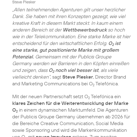
Steve Plesker
„Allen teilnehmenden Agenturen gilt unser herzlicher
Dank. Sie haben mit ihren Konzepten gezeigt, wie viel
kreative Kraft in diesem Markt steckt. In kaum einem
anderen Bereich ist der
Wettbewerbsdruck
so hoch
wie in der Telekommunikation. Eine starke Marke ist hier
entscheidend für den wirtschaftlichen Erfolg.
O
ist
2
eine starke, gut positionierte Marke mit großem
Potenzial.
Gemeinsam mit der Publicis Groupe
Germany werden wir Barrieren in den Köpfen einreißen
und zeigen, dass
O
noch viel besser ist
, als viele
2
vielleicht denken“
, sagt
Steve Plesker
, Director Brand
and Marketing Communications bei O
Telefónica.
2
Mit der neuen Partnerschaft setzt O
Telefónica ein
2
klares Zeichen für die Weiterentwicklung der Marke
O
in einem dynamischen Marktumfeld. Die Agenturen
2
der Publicis Groupe Germany übernehmen ab 2026 für
die Bereiche Creative Communication, Social Media
sowie Sponsoring und wird die Markenkommunikation
von O
mit
neuen Impulsen
prägen. Zum zweiten