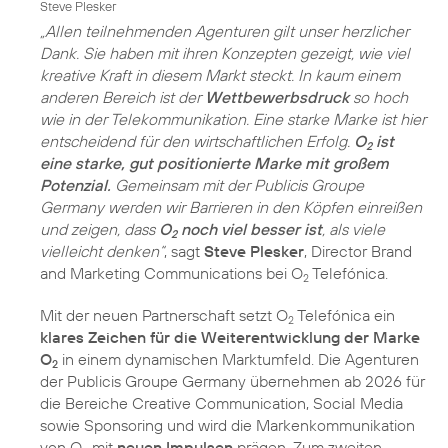
Steve Plesker
„Allen teilnehmenden Agenturen gilt unser herzlicher
Dank. Sie haben mit ihren Konzepten gezeigt, wie viel
kreative Kraft in diesem Markt steckt. In kaum einem
anderen Bereich ist der
Wettbewerbsdruck
so hoch
wie in der Telekommunikation. Eine starke Marke ist hier
entscheidend für den wirtschaftlichen Erfolg.
O
ist
2
eine starke, gut positionierte Marke mit großem
Potenzial.
Gemeinsam mit der Publicis Groupe
Germany werden wir Barrieren in den Köpfen einreißen
und zeigen, dass
O
noch viel besser ist
, als viele
2
vielleicht denken“
, sagt
Steve Plesker
, Director Brand
and Marketing Communications bei O
Telefónica.
2
Mit der neuen Partnerschaft setzt O
Telefónica ein
2
klares Zeichen für die Weiterentwicklung der Marke
O
in einem dynamischen Marktumfeld. Die Agenturen
2
der Publicis Groupe Germany übernehmen ab 2026 für
die Bereiche Creative Communication, Social Media
sowie Sponsoring und wird die Markenkommunikation
von O
mit
neuen Impulsen
prägen. Zum zweiten