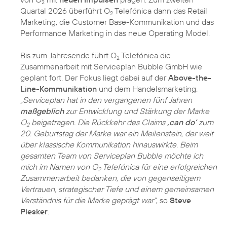
2
Quartal 2026 überführt O
Telefónica dann das Retail
2
Marketing, die Customer Base-Kommunikation und das
Performance Marketing in das neue Operating Model.
Bis zum Jahresende führt O
Telefónica die
2
Zusammenarbeit mit Serviceplan Bubble GmbH wie
geplant fort. Der Fokus liegt dabei auf der
Above-the-
Line-Kommunikation
und dem Handelsmarketing.
„Serviceplan hat in den vergangenen fünf Jahren
maßgeblich
zur Entwicklung und Stärkung der Marke
O
beigetragen. Die Rückkehr des Claims
‚can do‘
zum
2
20. Geburtstag der Marke war ein Meilenstein, der weit
über klassische Kommunikation hinauswirkte. Beim
gesamten Team von Serviceplan Bubble möchte ich
mich im Namen von O
Telefónica für eine erfolgreichen
2
Zusammenarbeit bedanken, die von gegenseitigem
Vertrauen, strategischer Tiefe und einem gemeinsamen
Verständnis für die Marke geprägt war“
, so
Steve
Plesker
.