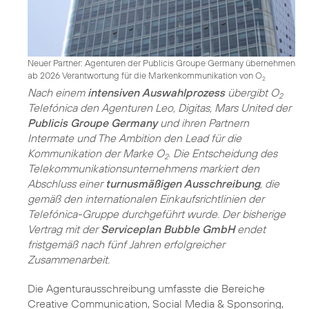
Neuer Partner: Agenturen der Publicis Groupe Germany übernehmen
ab 2026 Verantwortung für die Markenkommunikation von O
2
Nach einem
intensiven Auswahlprozess
übergibt O
2
Telefónica den Agenturen Leo, Digitas, Mars United der
Publicis Groupe Germany
und ihren Partnern
Intermate und The Ambition den Lead für die
Kommunikation der Marke O
. Die Entscheidung des
2
Telekommunikations­unternehmens markiert den
Abschluss einer
turnusmäßigen Ausschreibung
, die
gemäß den internationalen Einkaufsrichtlinien der
Telefónica-Gruppe durchgeführt wurde. Der bisherige
Vertrag mit der
Serviceplan Bubble GmbH
endet
fristgemäß nach fünf Jahren erfolgreicher
Zusammenarbeit.
Die Agenturausschreibung umfasste die Bereiche
Creative Communication, Social Media & Sponsoring,