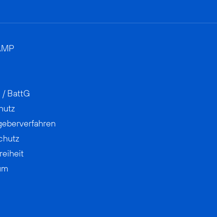
AMP
 / BattG
hutz
geberverfahren
chutz
reiheit
um