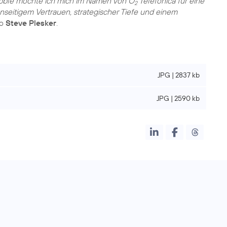
ubble möchte ich mich im Namen von O
Telefónica für eine
2
seitigem Vertrauen, strategischer Tiefe und einem
so
Steve Plesker
.
JPG | 2837 kb
JPG | 2590 kb