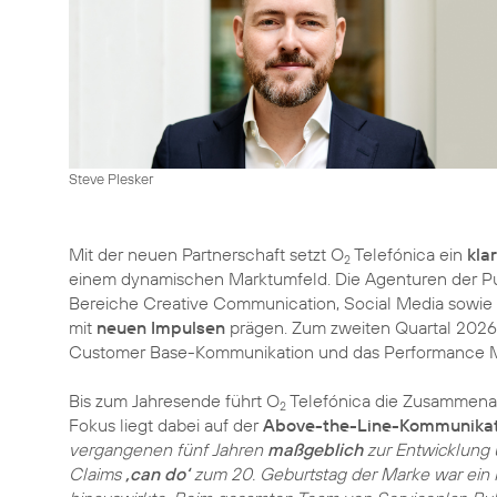
Steve Plesker
Mit der neuen Partnerschaft setzt O
Telefónica ein
kla
2
einem dynamischen Marktumfeld. Die Agenturen der P
Bereiche Creative Communication, Social Media sowie
mit
neuen Impulsen
prägen. Zum zweiten Quartal 2026
Customer Base-Kommunikation und das Performance Ma
Bis zum Jahresende führt O
Telefónica die Zusammenar
2
Fokus liegt dabei auf der
Above-the-Line-Kommunikat
vergangenen fünf Jahren
maßgeblich
zur Entwicklung
Claims
‚can do‘
zum 20. Geburtstag der Marke war ein M