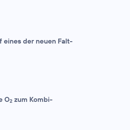
f eines der neuen Falt-
e O
zum Kombi-
2