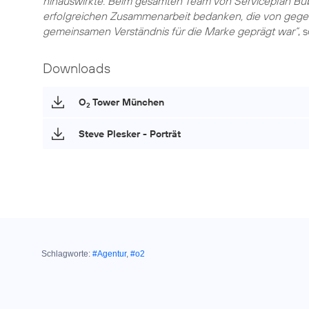
hinauswirkte. Beim gesamten Team von Serviceplan B
erfolgreichen Zusammenarbeit bedanken, die von gegen
gemeinsamen Verständnis für die Marke geprägt war“
, 
Downloads
O
Tower München
2
Steve Plesker - Porträt
Schlagworte:
#Agentur
,
#o2