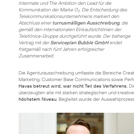
Intermate und The Ambition den Lead für die
Kommunikation der Marke O
. Die Entscheidung des
2
Telekommunikations­unternehmens markiert den
Abschluss einer
turnusmäßigen Ausschreibung
, die
gemäß den internationalen Einkaufsrichtlinien der
Telefónica-Gruppe durchgeführt wurde. Der bisherige
Vertrag mit der
Serviceplan Bubble GmbH
endet
fristgemäß nach fünf Jahren erfolgreicher
Zusammenarbeit.
Die Agenturausschreibung umfasste die Bereiche Creat
Marketing, Customer Base Communications sowie Per
Havas betreut wird, war nicht Teil des Verfahrens.
Di
überzeugten alle mit starken strategischen und kreativ
höchstem Niveau
. Begleitet wurde der Auswahlprozes