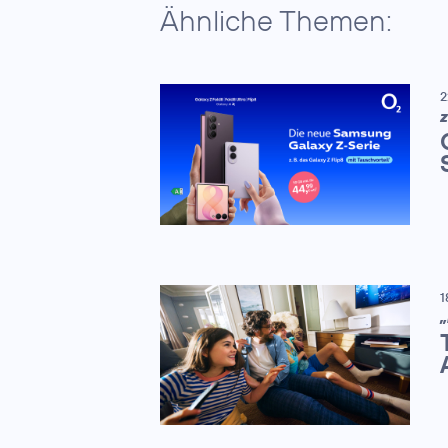
Ähnliche Themen:
2
Z
1
„