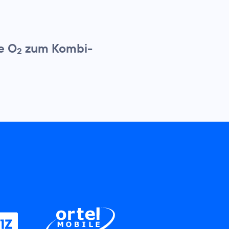
e O
zum Kombi-
2