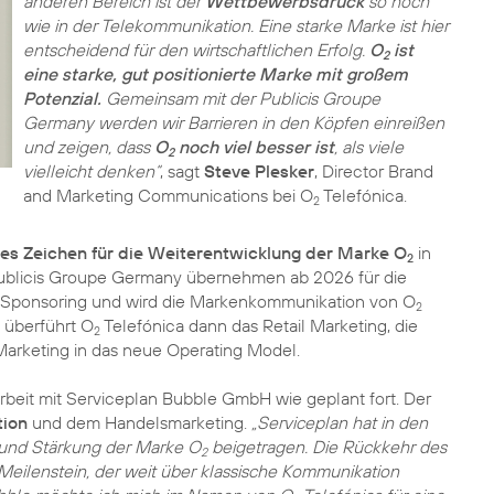
anderen Bereich ist der
Wettbewerbsdruck
so hoch
wie in der Telekommunikation. Eine starke Marke ist hier
entscheidend für den wirtschaftlichen Erfolg.
O
ist
2
eine starke, gut positionierte Marke mit großem
Potenzial.
Gemeinsam mit der Publicis Groupe
Germany werden wir Barrieren in den Köpfen einreißen
und zeigen, dass
O
noch viel besser ist
, als viele
2
vielleicht denken“
, sagt
Steve Plesker
, Director Brand
and Marketing Communications bei O
Telefónica.
2
res Zeichen für die Weiterentwicklung der Marke O
in
2
ublicis Groupe Germany übernehmen ab 2026 für die
 Sponsoring und wird die Markenkommunikation von O
2
 überführt O
Telefónica dann das Retail Marketing, die
2
rketing in das neue Operating Model.
beit mit Serviceplan Bubble GmbH wie geplant fort. Der
ion
und dem Handelsmarketing.
„Serviceplan hat in den
 und Stärkung der Marke O
beigetragen. Die Rückkehr des
2
eilenstein, der weit über klassische Kommunikation