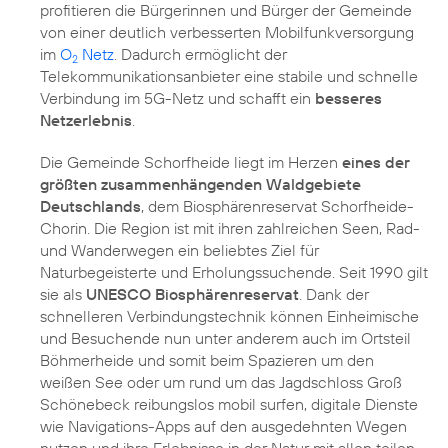
profitieren die Bürgerinnen und Bürger der Gemeinde
von einer deutlich verbesserten Mobilfunkversorgung
im
O
Netz
. Dadurch ermöglicht der
2
Telekommunikationsanbieter eine stabile und schnelle
Verbindung im 5G-Netz und schafft ein
besseres
Netzerlebnis
.
Die Gemeinde Schorfheide liegt im Herzen
eines der
größten zusammenhängenden Waldgebiete
Deutschlands
, dem Biosphärenreservat Schorfheide-
Chorin. Die Region ist mit ihren zahlreichen Seen, Rad-
und Wanderwegen ein beliebtes Ziel für
Naturbegeisterte und Erholungssuchende. Seit 1990 gilt
sie als
UNESCO Biosphärenreservat
. Dank der
schnelleren Verbindungstechnik können Einheimische
und Besuchende nun unter anderem auch im Ortsteil
Böhmerheide und somit beim Spazieren um den
weißen See oder um rund um das Jagdschloss Groß
Schönebeck reibungslos mobil surfen, digitale Dienste
wie Navigations-Apps auf den ausgedehnten Wegen
nutzen und ihre Erlebnisse in der Natur mit allen teilen.