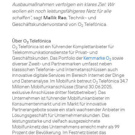
Ausbaumaßnahmen verfolgen ein klares Ziel: Wir
wollen ein noch leistungsfähigeres Netz für alle
schaffen“
, sagt
Mallik Rao
, Technik- und
Geschäftskundenvorstand von O
Telefónica.
2
Über O
Telefónica
2
O
Telefónica ist ein führender Komplettanbieter für
2
Telekommunikationsdienste für Privat- und
Geschäftskunden. Das Portfolio der
Kernmarke O
sowie
2
diverser Zweit- und Partnermarken umfasst neben
klassischen Telefonie- und Internetanschlüssen auch
innovative digitale Services im Bereich Internet der Dinge
und Datenanalyse. Im Mobilfunk betreut O
Telefónica 34,7
2
Millionen Mobilfunkanschlüsse (Stand 30.06.2025,
exklusive Anschlüsse dritter Netzbetreiber). Das
Unternehmen ist führender Mobilfunkanbieter im
Konsumentenmarkt und im Markt für innovative
Partnerangebote sowie ein stark wachsender Anbieter im
Lösungsgeschäft für Unternehmenskunden. Das
leistungsstarke und vielfach ausgezeichnete
Mobilfunknetz des Unternehmens erreicht mehr als 99
Prozent der Bevölkerung. Im Festnetz bietet das