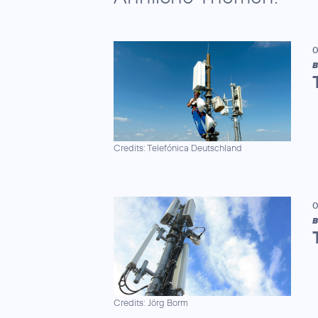
0
B
Credits: Telefónica Deutschland
0
B
Credits: Jörg Borm