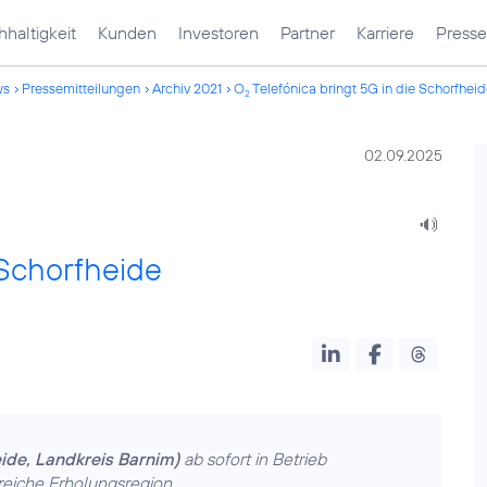
haltigkeit
Kunden
Investoren
Partner
Karriere
Presse
ws
Pressemitteilungen
Archiv 2021
O
Telefónica bringt 5G in die Schorfhei
2
02.09.2025
 Schorfheide
de, Landkreis Barnim)
ab sofort in Betrieb
reiche Erholungsregion