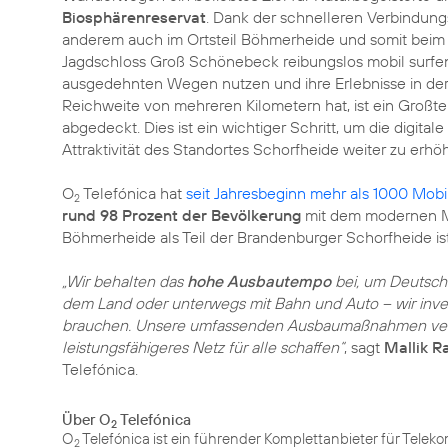
Biosphärenreservat
. Dank der schnelleren Verbindun
anderem auch im Ortsteil Böhmerheide und somit bei
Jagdschloss Groß Schönebeck reibungslos mobil surfen,
ausgedehnten Wegen nutzen und ihre Erlebnisse in der 
Reichweite von mehreren Kilometern hat, ist ein Großt
abgedeckt. Dies ist ein wichtiger Schritt, um die digital
Attraktivität des Standortes Schorfheide weiter zu erhö
O
Telefónica hat
seit Jahresbeginn mehr als 1000 Mobi
2
rund 98 Prozent der Bevölkerung
mit dem modernen Mo
Böhmerheide als Teil der Brandenburger Schorfheide is
„Wir behalten das
hohe Ausbautempo
bei, um Deutschl
dem Land oder unterwegs mit Bahn und Auto – wir inve
brauchen. Unsere umfassenden Ausbaumaßnahmen verfol
leistungsfähigeres Netz für alle schaffen“
, sagt
Mallik R
Telefónica.
Über O
Telefónica
2
O
Telefónica ist ein führender Komplettanbieter für Tele
2