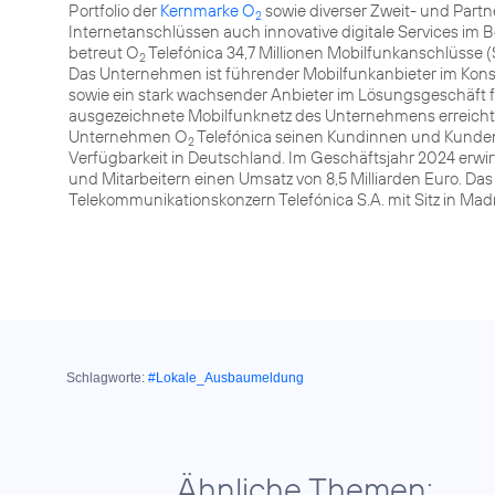
Portfolio der
Kernmarke O
sowie diverser Zweit- und Part
2
Internetanschlüssen auch innovative digitale Services im 
betreut O
Telefónica 34,7 Millionen Mobilfunkanschlüsse (
2
Das Unternehmen ist führender Mobilfunkanbieter im Kon
sowie ein stark wachsender Anbieter im Lösungsgeschäft 
ausgezeichnete Mobilfunknetz des Unternehmens erreicht m
Unternehmen O
Telefónica seinen Kundinnen und Kunden
2
Verfügbarkeit in Deutschland. Im Geschäftsjahr 2024 erw
und Mitarbeitern einen Umsatz von 8,5 Milliarden Euro. 
Telekommunikationskonzern Telefónica S.A. mit Sitz in Ma
Schlagworte:
#Lokale_Ausbaumeldung
Ähnliche Themen: