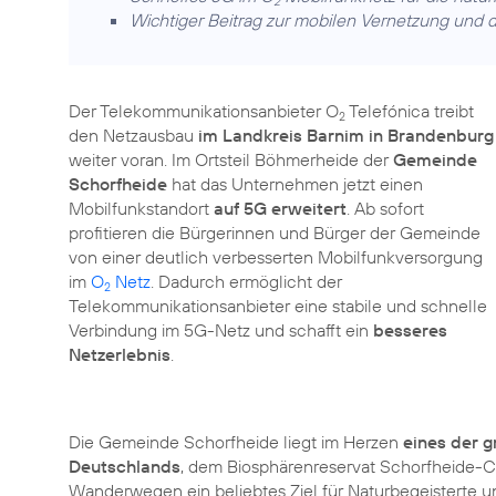
2
Wichtiger Beitrag zur mobilen Vernetzung und d
Der Telekommunikationsanbieter O
Telefónica treibt
2
den Netzausbau
im Landkreis Barnim in Brandenburg
weiter voran. Im Ortsteil Böhmerheide der
Gemeinde
Schorfheide
hat das Unternehmen jetzt einen
Mobilfunkstandort
auf 5G erweitert
. Ab sofort
profitieren die Bürgerinnen und Bürger der Gemeinde
von einer deutlich verbesserten Mobilfunkversorgung
im
O
Netz
. Dadurch ermöglicht der
2
Telekommunikationsanbieter eine stabile und schnelle
Verbindung im 5G-Netz und schafft ein
besseres
Netzerlebnis
.
Die Gemeinde Schorfheide liegt im Herzen
eines der 
Deutschlands
, dem Biosphärenreservat Schorfheide-Cho
Wanderwegen ein beliebtes Ziel für Naturbegeisterte un