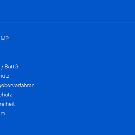
AMP
 / BattG
hutz
geberverfahren
chutz
reiheit
um