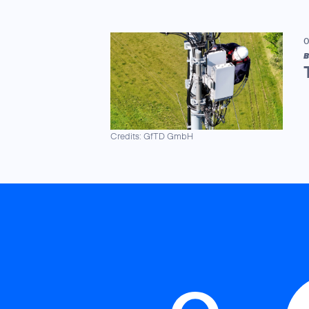
0
B
Credits: GfTD GmbH