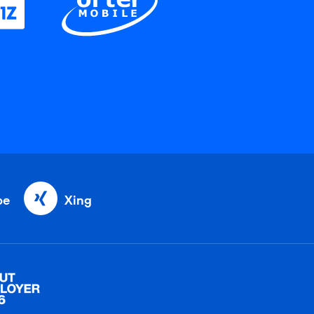
be
Xing