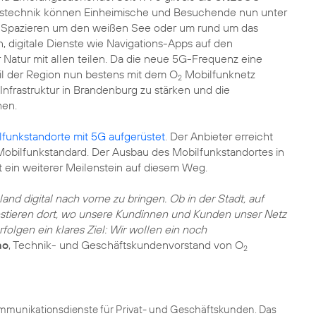
gstechnik können Einheimische und Besuchende nun unter
m Spazieren um den weißen See oder um rund um das
 digitale Dienste wie Navigations-Apps auf den
Natur mit allen teilen. Da die neue 5G-Frequenz eine
eil der Region nun bestens mit dem O
Mobilfunknetz
2
e Infrastruktur in Brandenburg zu stärken und die
hen.
lfunkstandorte mit 5G aufgerüstet
. Der Anbieter erreicht
bilfunkstandard. Der Ausbau des Mobilfunkstandortes in
t ein weiterer Meilenstein auf diesem Weg.
and digital nach vorne zu bringen. Ob in der Stadt, auf
stieren dort, wo unsere Kundinnen und Kunden unser Netz
gen ein klares Ziel: Wir wollen ein noch
ao
, Technik- und Geschäftskundenvorstand von O
2
kommunikationsdienste für Privat- und Geschäftskunden. Das