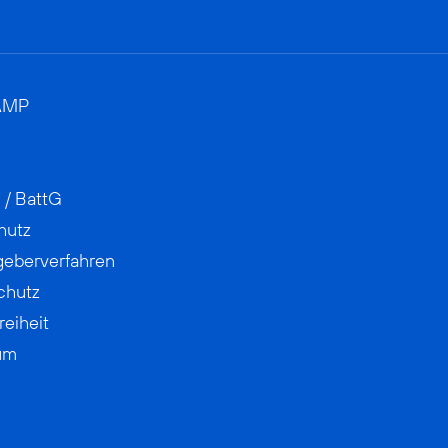
AMP
 / BattG
hutz
geberverfahren
chutz
reiheit
um