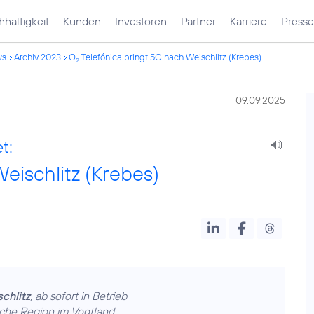
haltigkeit
Kunden
Investoren
Partner
Karriere
Presse
ws
Archiv 2023
O
Telefónica bringt 5G nach Weischlitz (Krebes)
2
09.09.2025
t:
eischlitz (Krebes)
chlitz
, ab sofort in Betrieb
iche Region im Vogtland