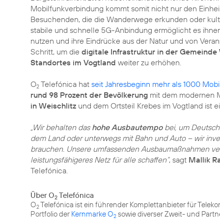
Mobilfunkverbindung kommt somit nicht nur den Einhei
Besuchenden, die die Wanderwege erkunden oder kultu
stabile und schnelle 5G-Anbindung ermöglicht es ihnen
nutzen und ihre Eindrücke aus der Natur und von Veransta
Schritt, um die
digitale Infrastruktur in der Gemeinde
Standortes im Vogtland
weiter zu erhöhen.
O
Telefónica hat
seit Jahresbeginn mehr als 1000 Mobi
2
rund 98 Prozent der Bevölkerung
mit dem modernen M
in Weischlitz
und dem Ortsteil Krebes im Vogtland ist e
„Wir behalten das
hohe Ausbautempo
bei, um Deutschl
dem Land oder unterwegs mit Bahn und Auto – wir inve
brauchen. Unsere umfassenden Ausbaumaßnahmen verfol
leistungsfähigeres Netz für alle schaffen“
, sagt
Mallik R
Telefónica.
Über O
Telefónica
2
O
Telefónica ist ein führender Komplettanbieter für Tele
2
Portfolio der
Kernmarke O
sowie diverser Zweit- und Part
2