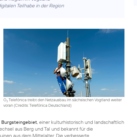
gitalen Teilhabe in der Region
O
Telefónica treibt den Netzausbau im sächsischen Vogtland weiter
2
voran (
Credits: Telefónica Deutschland
)
m Burgsteingebiet
, einer kulturhistorisch und landschaftlich
echsel aus Berg und Tal und bekannt für die
inen aus dem Mittelalter. Die verbesserte