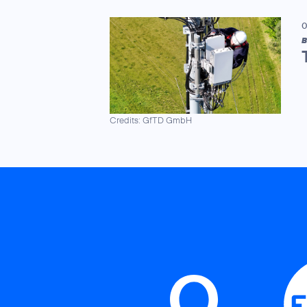
0
B
Credits: GfTD GmbH