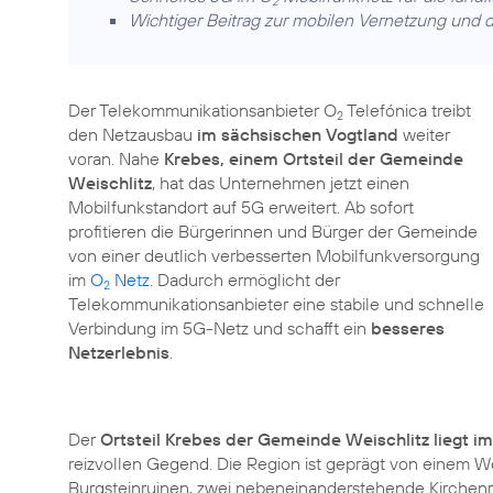
2
Wichtiger Beitrag zur mobilen Vernetzung und di
Der Telekommunikationsanbieter O
Telefónica treibt
2
den Netzausbau
im sächsischen Vogtland
weiter
voran. Nahe
Krebes, einem Ortsteil der Gemeinde
Weischlitz
, hat das Unternehmen jetzt einen
Mobilfunkstandort auf 5G erweitert. Ab sofort
profitieren die Bürgerinnen und Bürger der Gemeinde
von einer deutlich verbesserten Mobilfunkversorgung
im
O
Netz
. Dadurch ermöglicht der
2
Telekommunikations­anbieter eine stabile und schnelle
Verbindung im 5G-Netz und schafft ein
besseres
Netzerlebnis
.
Der
Ortsteil Krebes der Gemeinde Weischlitz liegt i
reizvollen Gegend. Die Region ist geprägt von einem W
Burgsteinruinen, zwei nebeneinanderstehende Kirchenru