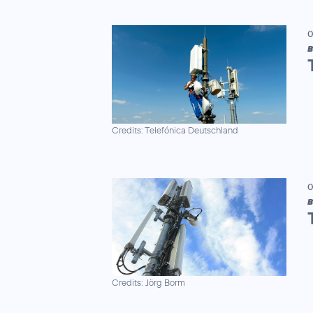
0
B
Credits: Telefónica Deutschland
0
B
Credits: Jörg Borm