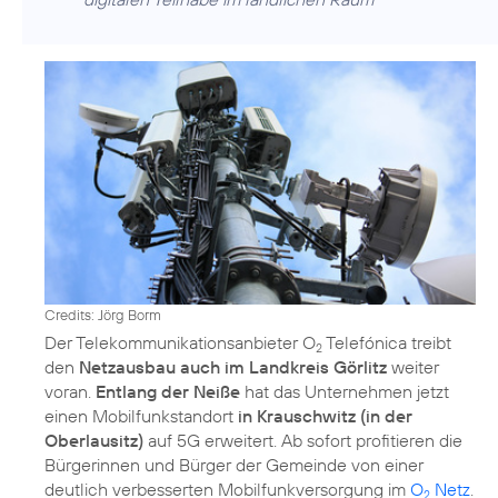
Credits: Jörg Borm
Der Telekommunikationsanbieter O
Telefónica treibt
2
den
Netzausbau auch im Landkreis Görlitz
weiter
voran.
Entlang der Neiße
hat das Unternehmen jetzt
einen Mobilfunkstandort
in Krauschwitz (in der
Oberlausitz)
auf 5G erweitert. Ab sofort profitieren die
Bürgerinnen und Bürger der Gemeinde von einer
deutlich verbesserten Mobilfunkversorgung im
O
Netz
.
2