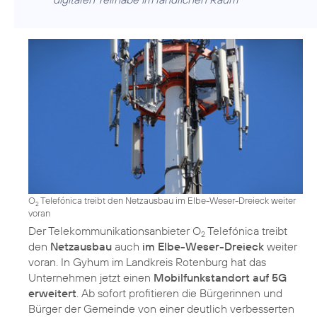
O
Telefónica treibt den Netzausbau im Elbe-Weser-Dreieck weiter
2
voran
Der Telekommunikationsanbieter O
Telefónica treibt
2
den
Netzausbau
auch
im Elbe-Weser-Dreieck
weiter
voran. In Gyhum im Landkreis Rotenburg hat das
Unternehmen jetzt einen
Mobilfunkstandort auf 5G
erweitert
. Ab sofort profitieren die Bürgerinnen und
Bürger der Gemeinde von einer deutlich verbesserten