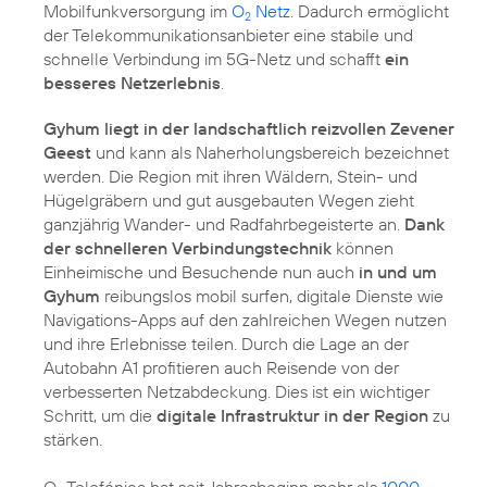
Mobilfunkversorgung im
O
Netz
. Dadurch ermöglicht
2
der Telekommunikationsanbieter eine stabile und
schnelle Verbindung im 5G-Netz und schafft
ein
besseres Netzerlebnis
.
Gyhum liegt in der landschaftlich reizvollen Zevener
Geest
und kann als Naherholungsbereich bezeichnet
werden. Die Region mit ihren Wäldern, Stein- und
Hügelgräbern und gut ausgebauten Wegen zieht
ganzjährig Wander- und Radfahrbegeisterte an.
Dank
der schnelleren Verbindungstechnik
können
Einheimische und Besuchende nun auch
in und um
Gyhum
reibungslos mobil surfen, digitale Dienste wie
Navigations-Apps auf den zahlreichen Wegen nutzen
und ihre Erlebnisse teilen. Durch die Lage an der
Autobahn A1 profitieren auch Reisende von der
verbesserten Netzabdeckung. Dies ist ein wichtiger
Schritt, um die
digitale Infrastruktur in der Region
zu
stärken.
O
Telefónica hat seit Jahresbeginn mehr als
1000