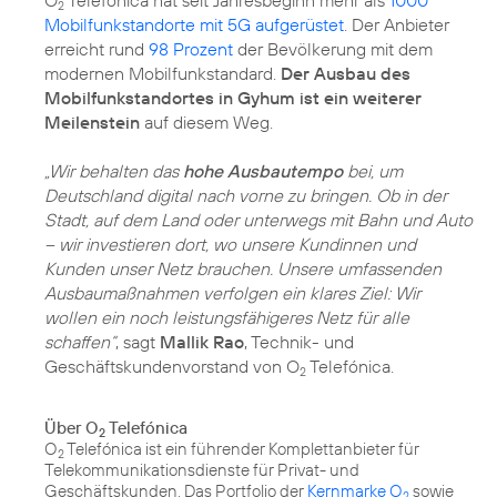
2
Mobilfunkstandorte mit 5G aufgerüstet
. Der Anbieter
erreicht rund
98 Prozent
der Bevölkerung mit dem
modernen Mobilfunkstandard.
Der Ausbau des
Mobilfunkstandortes in Gyhum ist ein weiterer
Meilenstein
auf diesem Weg.
„Wir behalten das
hohe Ausbautempo
bei, um
Deutschland digital nach vorne zu bringen. Ob in der
Stadt, auf dem Land oder unterwegs mit Bahn und Auto
– wir investieren dort, wo unsere Kundinnen und
Kunden unser Netz brauchen. Unsere umfassenden
Ausbaumaßnahmen verfolgen ein klares Ziel: Wir
wollen ein noch leistungsfähigeres Netz für alle
schaffen“
, sagt
Mallik Rao
, Technik- und
Geschäftskundenvorstand von O
Telefónica.
2
Über O
Telefónica
2
O
Telefónica ist ein führender Komplettanbieter für
2
Telekommunikationsdienste für Privat- und
Geschäftskunden. Das Portfolio der
Kernmarke O
sowie
2