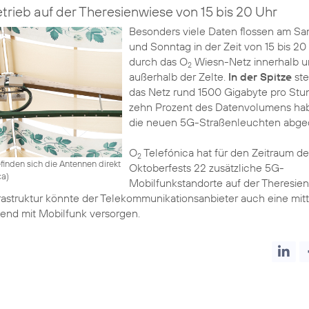
rieb auf der Theresienwiese von 15 bis 20 Uhr
Besonders viele Daten flossen am S
und Sonntag in der Zeit von 15 bis 20
durch das O
Wiesn-Netz innerhalb 
2
außerhalb der Zelte.
In der Spitze
st
das Netz rund 1500 Gigabyte pro Stu
zehn Prozent des Datenvolumens ha
die neuen 5G-Straßenleuchten abge
O
Telefónica hat für den Zeitraum de
2
finden sich die Antennen direkt
Oktoberfests 22 zusätzliche 5G-
ca)
Mobilfunkstandorte auf der Theresie
Infrastruktur könnte der Telekommunikationsanbieter auch eine mit
end mit Mobilfunk versorgen.