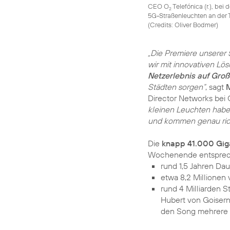
CEO O
Telefónica (r.), bei
2
5G-Straßenleuchten an der
(Credits: Oliver Bodmer)
„Die Premiere unserer 
wir mit innovativen Lös
Netzerlebnis auf Gro
Städten sorgen“
, sagt
Director Networks bei 
kleinen Leuchten habe
und kommen genau rich
Die
knapp 41.000 Gig
rund 1,5 Jahren Dau
etwa 8,2 Millionen
rund 4 Milliarden 
Hubert von Goisern
den Song mehrere 