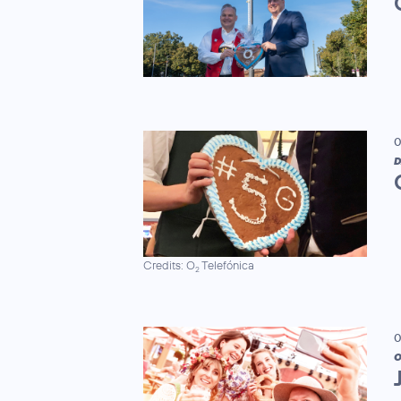
0
D
Credits: O
Telefónica
2
0
O