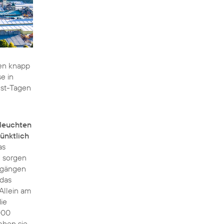
sen knapp
e in
est-Tagen
leuchten
ünktlich
as
 sorgen
usgängen
 das
Allein am
ie
000
chen sie