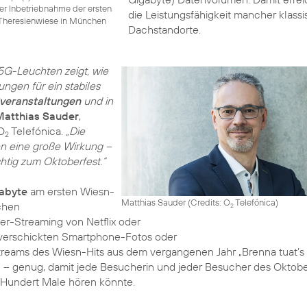
 der Inbetriebnahme der ersten
die Leistungsfähigkeit mancher klassi
 Theresienwiese in München
Dachstandorte.
5G-Leuchten zeigt, wie
ungen für ein stabiles
ßveranstaltungen
und in
Matthias Sauder
,
O
Telefónica.
„Die
2
n eine große Wirkung –
tig zum Oktoberfest.“
abyte
am ersten Wiesn-
Matthias Sauder (Credits: O
Telefónica)
2
er-Streaming von Netflix oder
 verschickten Smartphone-Fotos oder
Streams des Wiesn-Hits aus dem vergangenen Jahr „Brenna tuat’s
 – genug, damit jede Besucherin und jeder Besucher des Oktobe
Hundert Male hören könnte.