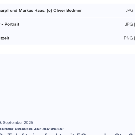
charpf und Markus Haas, (c) Oliver Bodmer
JPG 
- Portrait
JPG 
tzelt
PNG |
8. September 2025
ECHNIK-PREMIERE AUF DER WIESN: