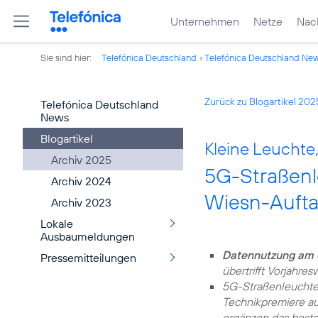
Unternehmen
Netze
Nach
Sie sind hier:
Telefónica Deutschland
Telefónica Deutschland Ne
Zurück zu Blogartikel 202
Telefónica Deutschland
News
Blogartikel
Kleine Leuchte
Archiv 2025
5G-Straßenl
Archiv 2024
Wiesn-Aufta
Archiv 2023
Lokale
Ausbaumeldungen
Datennutzung am
Pressemitteilungen
übertrifft Vorjahres
5G-Straßenleuchte
Technikpremiere a
ergänzen das best