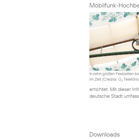
Mobilfunk-Hochbet
In zehn großen Festzelten be
im Zelt (Credits: O
Telefóni
2
errichtet. Mit dieser 
deutsche Stadt umfass
Downloads