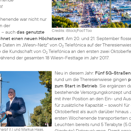
pt
henende war nicht nur
n der
Credits: iStock/FooTToo
n – auch
das genutzte
chnet einen neuen Höchstwert
: Am 20. und 21. September flos
e Daten im „Wiesn-Netz“ von O
Telefónica auf der Theresienwies
2
 die Kundschaft von O
Telefónica an den ersten zwei Oktoberf
2
ährend der gesamten 18 Wiesn-Festtage im Jahr 2017.
Neu in diesem Jahr:
Fünf 5G-Straßen
rund um die Theresienwiese gingen
p
zum Start in Betrieb
. Sie ergänzen d
bestehende Versorgungskonzept und
mit ihrer Position an den Ein- und A
für zusätzliche Kapazität – sowohl für
Oktoberfest als auch darüber hinaus. 
ersten Wochenende transportierten d
Leuchten bereits rund 5 Terabyte (5.
harpf (l.) und Markus Haas,
Gigabyte) Datenvolumen. Damit errei