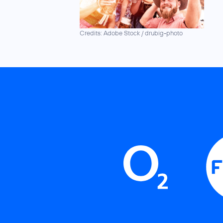
Credits: Adobe Stock / drubig-photo