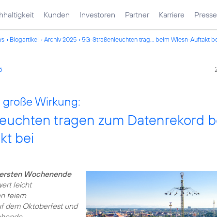
haltigkeit
Kunden
Investoren
Partner
Karriere
Presse
ws
Blogartikel
Archiv 2025
5G-Straßenleuchten trag... beim Wiesn-Auftakt b
5
, große Wirkung:
euchten tragen zum Datenrekord 
kt bei
 ersten Wochenende
wert leicht
n feiern
uf dem Oktoberfest und
ehende