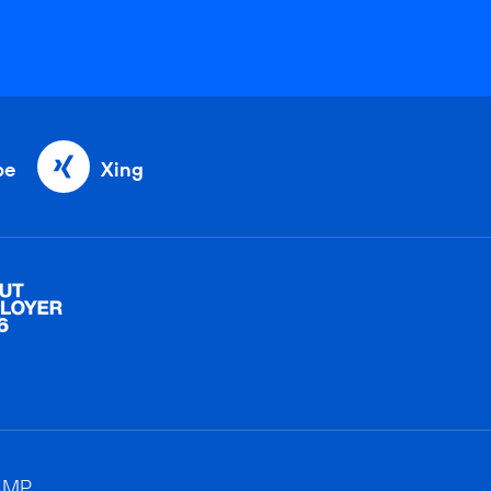
be
Xing
AMP