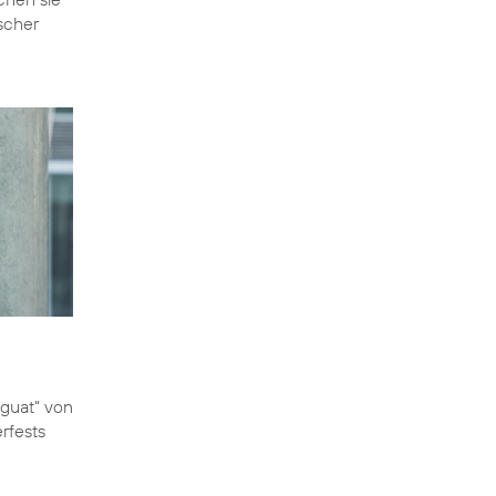
scher
 guat“ von
rfests