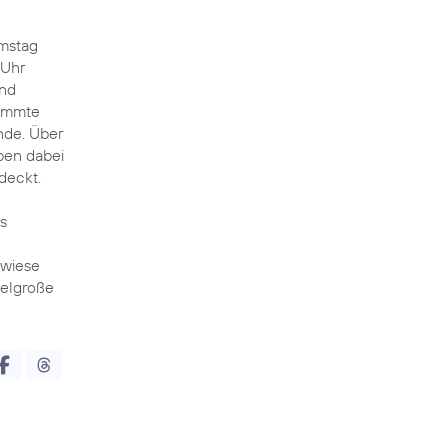
amstag
 Uhr
und
emmte
nde. Über
ben dabei
deckt.
s
nwiese
telgroße