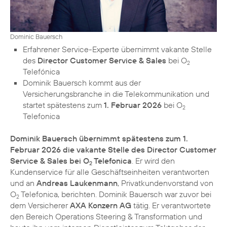
Dominic Bauersch
Erfahrener Service-Experte übernimmt vakante Stelle
des
Director Customer Service & Sales
bei O
2
Telefónica
Dominik Bauersch kommt aus der
Versicherungsbranche in die Telekommunikation und
startet spätestens zum
1. Februar 2026
bei O
2
Telefonica
Dominik Bauersch übernimmt spätestens zum 1.
Februar 2026 die vakante Stelle des Director Customer
Service & Sales bei O
Telefonica
. Er wird den
2
Kundenservice für alle Geschäftseinheiten verantworten
und an
Andreas Laukenmann
, Privatkundenvorstand von
O
Telefonica, berichten. Dominik Bauersch war zuvor bei
2
dem Versicherer
AXA Konzern AG
tätig. Er verantwortete
den Bereich Operations Steering & Transformation und