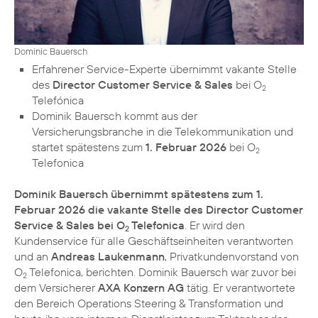
Dominic Bauersch
Erfahrener Service-Experte übernimmt vakante Stelle
des
Director Customer Service & Sales
bei O
2
Telefónica
Dominik Bauersch kommt aus der
Versicherungsbranche in die Telekommunikation und
startet spätestens zum
1. Februar 2026
bei O
2
Telefonica
Dominik Bauersch übernimmt spätestens zum 1.
Februar 2026 die vakante Stelle des Director Customer
Service & Sales bei O
Telefonica
. Er wird den
2
Kundenservice für alle Geschäftseinheiten verantworten
und an
Andreas Laukenmann
, Privatkundenvorstand von
O
Telefonica, berichten. Dominik Bauersch war zuvor bei
2
dem Versicherer
AXA Konzern AG
tätig. Er verantwortete
den Bereich Operations Steering & Transformation und