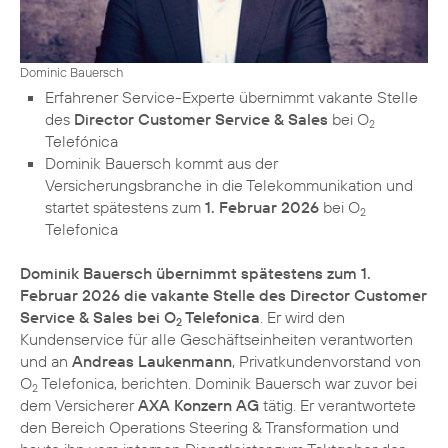
Dominic Bauersch
Erfahrener Service-Experte übernimmt vakante Stelle
des
Director Customer Service & Sales
bei O
2
Telefónica
Dominik Bauersch kommt aus der
Versicherungsbranche in die Telekommunikation und
startet spätestens zum
1. Februar 2026
bei O
2
Telefonica
Dominik Bauersch übernimmt spätestens zum 1.
Februar 2026 die vakante Stelle des Director Customer
Service & Sales bei O
Telefonica
. Er wird den
2
Kundenservice für alle Geschäftseinheiten verantworten
und an
Andreas Laukenmann
, Privatkundenvorstand von
O
Telefonica, berichten. Dominik Bauersch war zuvor bei
2
dem Versicherer
AXA Konzern AG
tätig. Er verantwortete
den Bereich Operations Steering & Transformation und