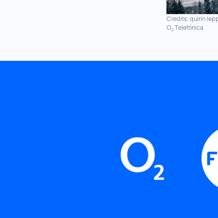
Credits: quirin lepp
O
Telefónica
2