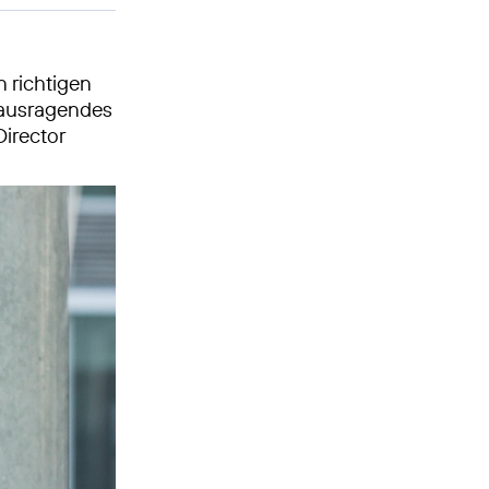
 richtigen
rausragendes
Director