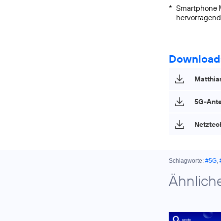
*
Smartphone 
hervorragend 
Download
Matthias
5G-Ante
Netztec
Schlagworte:
#5G
,
Ähnlich