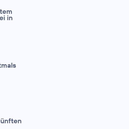
ßtem
i in
tmals
fünften