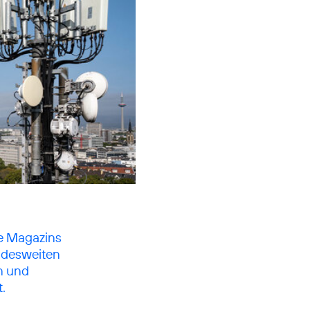
ne Magazins
undesweiten
n und
.