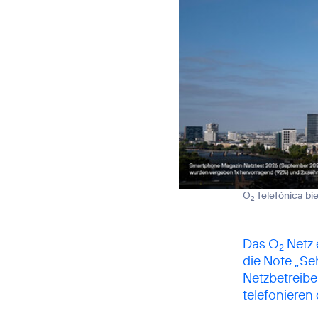
O
Telefónica bi
2
Das
O
Netz
2
die Note „Se
Netzbetreibe
telefonieren 