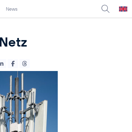
News
Netz