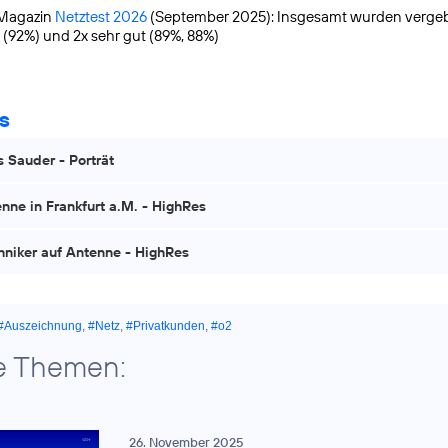
Magazin
Netztest 2026
(September 2025): Insgesamt wurden vergeb
(92%) und 2x sehr gut (89%, 88%)
s
 Sauder - Porträt
nne in Frankfurt a.M. - HighRes
hniker auf Antenne - HighRes
#Auszeichnung
,
#Netz
,
#Privatkunden
,
#o2
e Themen:
26. November 2025