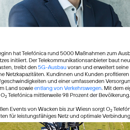
beginn hat Telefónica rund 5000 Maßnahmen zum Aus
zes initiiert. Der Telekommunikationsanbieter baut ne
ten, treibt den
5G-Ausbau
voran und erweitert seine
he Netzkapazitäten. Kundinnen und Kunden profitieren
fgeschwindigkeiten und einer umfassenden Versorgun
dem Land sowie
entlang von Verkehrswegen
. Mit dem e
t O
Telefónica mittlerweile 98 Prozent der Bevölkerung
2
oßen Events von Wacken bis zur Wiesn sorgt O
Telefón
2
en für leistungsfähiges Netz und optimale Verbindun