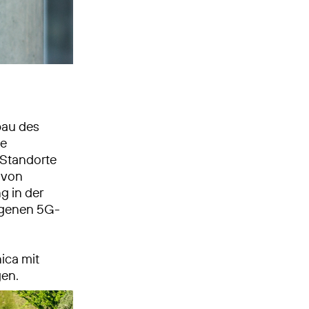
bau des
ue
 Standorte
 von
g in der
igenen 5G-
.
ica mit
gen.