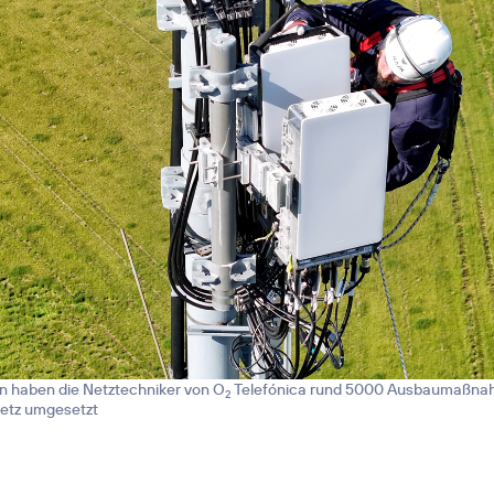
n haben die Netztechniker von O
Telefónica rund 5000 Ausbaumaßnah
2
etz umgesetzt