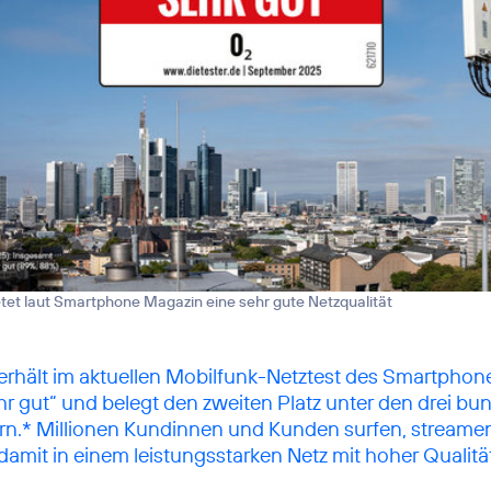
etet laut Smartphone Magazin eine sehr gute Netzqualität
erhält im aktuellen Mobilfunk-Netztest des Smartpho
hr gut“ und belegt den zweiten Platz unter den drei b
rn.* Millionen Kundinnen und Kunden surfen, streame
damit in einem leistungsstarken Netz mit hoher Qualität