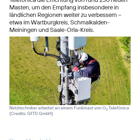
Masten, um den Empfang insbesondere in
ländlichen Regionen weiter zu verbessern –
etwa im Wartburgkreis, Schmalkalden-
Meiningen und Saale-Orla-Kreis.
Netztechniker arbeitet an einem Funkmast von O
Telefónica
2
(
Credits: GfTD GmbH
)