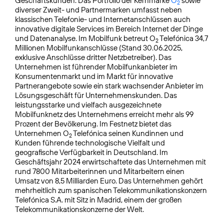
Geschäftskunden. Das Portfolio der Kernmarke
O
sowie
2
diverser Zweit- und Partnermarken umfasst neben
klassischen Telefonie- und Internetanschlüssen auch
innovative digitale Services im Bereich Internet der Dinge
und Datenanalyse. Im Mobilfunk betreut O
Telefónica 34,7
2
Millionen Mobilfunkanschlüsse (Stand 30.06.2025,
exklusive Anschlüsse dritter Netzbetreiber). Das
Unternehmen ist führender Mobilfunkanbieter im
Konsumentenmarkt und im Markt für innovative
Partnerangebote sowie ein stark wachsender Anbieter im
Lösungsgeschäft für Unternehmenskunden. Das
leistungsstarke und vielfach ausgezeichnete
Mobilfunknetz des Unternehmens erreicht mehr als 99
Prozent der Bevölkerung. Im Festnetz bietet das
Unternehmen O
Telefónica seinen Kundinnen und
2
Kunden führende technologische Vielfalt und
geografische Verfügbarkeit in Deutschland. Im
Geschäftsjahr 2024 erwirtschaftete das Unternehmen mit
rund 7800 Mitarbeiterinnen und Mitarbeitern einen
Umsatz von 8,5 Milliarden Euro. Das Unternehmen gehört
mehrheitlich zum spanischen Telekommunikationskonzern
Telefónica S.A. mit Sitz in Madrid, einem der großen
Telekommunikationskonzerne der Welt.