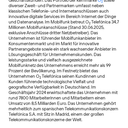
Geschäftskunden. Das Portfolio der Kernmarke
O
sowie
2
diverser Zweit- und Partnermarken umfasst neben
klassischen Telefonie- und Internetanschlüssen auch
innovative digitale Services im Bereich Internet der Dinge
und Datenanalyse. Im Mobilfunk betreut O
Telefónica 34,7
2
Millionen Mobilfunkanschlüsse (Stand 30.06.2025,
exklusive Anschlüsse dritter Netzbetreiber). Das
Unternehmen ist führender Mobilfunkanbieter im
Konsumentenmarkt und im Markt für innovative
Partnerangebote sowie ein stark wachsender Anbieter im
Lösungsgeschäft für Unternehmenskunden. Das
leistungsstarke und vielfach ausgezeichnete
Mobilfunknetz des Unternehmens erreicht mehr als 99
Prozent der Bevölkerung. Im Festnetz bietet das
Unternehmen O
Telefónica seinen Kundinnen und
2
Kunden führende technologische Vielfalt und
geografische Verfügbarkeit in Deutschland. Im
Geschäftsjahr 2024 erwirtschaftete das Unternehmen mit
rund 7800 Mitarbeiterinnen und Mitarbeitern einen
Umsatz von 8,5 Milliarden Euro. Das Unternehmen gehört
mehrheitlich zum spanischen Telekommunikationskonzern
Telefónica S.A. mit Sitz in Madrid, einem der großen
Telekommunikationskonzerne der Welt.