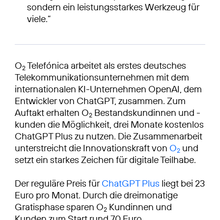
sondern ein leistungsstarkes Werkzeug für
viele.”
O
Telefónica arbeitet als erstes deutsches
2
Telekommunikationsunternehmen mit dem
internationalen KI-Unternehmen OpenAI, dem
Entwickler von ChatGPT, zusammen. Zum
Auftakt erhalten O
Bestandskundinnen und -
2
kunden die Möglichkeit, drei Monate kostenlos
ChatGPT Plus zu nutzen. Die Zusammenarbeit
unterstreicht die Innovationskraft von
O
und
2
setzt ein starkes Zeichen für digitale Teilhabe.
Der reguläre Preis für
ChatGPT Plus
liegt bei 23
Euro pro Monat. Durch die dreimonatige
Gratisphase sparen O
Kundinnen und
2
Kunden zum Start rund 70 Euro.