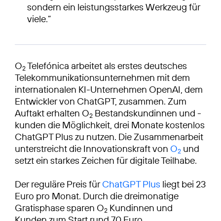
sondern ein leistungsstarkes Werkzeug für
viele.”
O
Telefónica arbeitet als erstes deutsches
2
Telekommunikationsunternehmen mit dem
internationalen KI-Unternehmen OpenAI, dem
Entwickler von ChatGPT, zusammen. Zum
Auftakt erhalten O
Bestandskundinnen und -
2
kunden die Möglichkeit, drei Monate kostenlos
ChatGPT Plus zu nutzen. Die Zusammenarbeit
unterstreicht die Innovationskraft von
O
und
2
setzt ein starkes Zeichen für digitale Teilhabe.
Der reguläre Preis für
ChatGPT Plus
liegt bei 23
Euro pro Monat. Durch die dreimonatige
Gratisphase sparen O
Kundinnen und
2
Kunden zum Start rund 70 Euro.