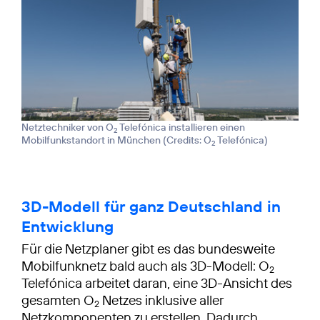
Netztechniker von O
Telefónica installieren einen
2
Mobilfunkstandort in München (
Credits: O
Telefónica
)
2
3D-Modell für ganz Deutschland in
Entwicklung
Für die Netzplaner gibt es das bundesweite
Mobilfunknetz bald auch als 3D-Modell: O
2
Telefónica arbeitet daran, eine 3D-Ansicht des
gesamten O
Netzes inklusive aller
2
Netzkomponenten zu erstellen. Dadurch