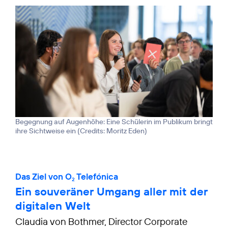
Begegnung auf Augenhöhe: Eine Schülerin im Publikum bringt
ihre Sichtweise ein (
Credits: Moritz Eden
)
Das Ziel von O
Telefónica
2
Ein souveräner Umgang aller mit der
digitalen Welt
Claudia von Bothmer, Director Corporate