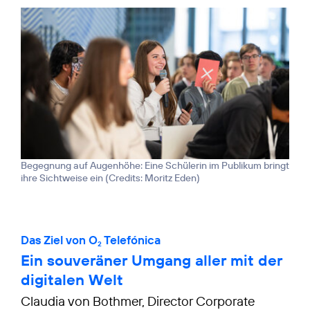
Begegnung auf Augenhöhe: Eine Schülerin im Publikum bringt
ihre Sichtweise ein (
Credits: Moritz Eden
)
Das Ziel von O
Telefónica
2
Ein souveräner Umgang aller mit der
digitalen Welt
Claudia von Bothmer, Director Corporate