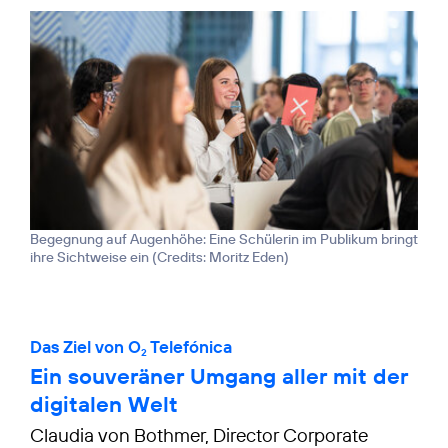
Begegnung auf Augenhöhe: Eine Schülerin im Publikum bringt
ihre Sichtweise ein (
Credits: Moritz Eden
)
Das Ziel von O
Telefónica
2
Ein souveräner Umgang aller mit der
digitalen Welt
Claudia von Bothmer, Director Corporate