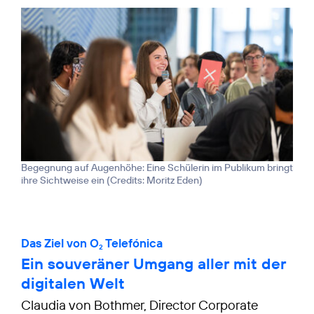
Begegnung auf Augenhöhe: Eine Schülerin im Publikum bringt
ihre Sichtweise ein (
Credits: Moritz Eden
)
Das Ziel von O
Telefónica
2
Ein souveräner Umgang aller mit der
digitalen Welt
Claudia von Bothmer, Director Corporate