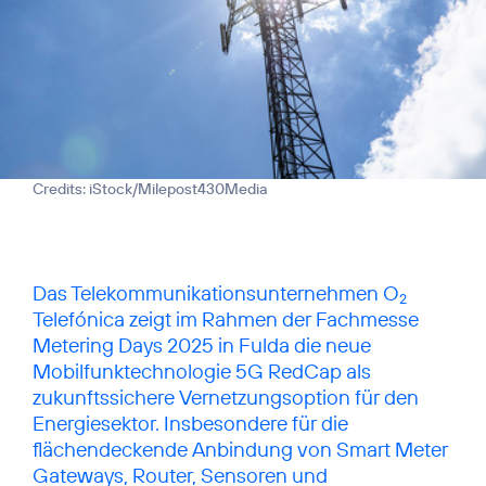
Credits: iStock/Milepost430Media
Das Telekommunikationsunternehmen O
2
Telefónica zeigt im Rahmen der Fachmesse
Metering Days 2025 in Fulda die neue
Mobilfunktechnologie 5G RedCap als
zukunftssichere Vernetzungsoption für den
Energiesektor. Insbesondere für die
flächendeckende Anbindung von Smart Meter
Gateways, Router, Sensoren und