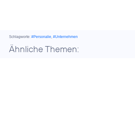
Schlagworte:
#Personalie
,
#Unternehmen
Ähnliche Themen:
28. Oktober 2025
AUFSICHTSRATSENTSCHEIDUNG
Jörg Kablitz wird
neuer Vorstand für
das
Partnergeschäft
von O
Telefónica
2
in Deutschland