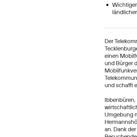
Wichtiger
ländlich
Der Telekom
Tecklenburge
einen Mobilf
und Bürger d
Mobilfunkve
Telekommunik
und schafft 
Ibbenbüren, 
wirtschaftli
Umgebung mi
Hermannshöh
an. Dank de
Besuchende 