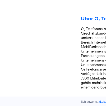
Über O₂ T
O
Telefónica
is
2
Geschäftskunde
umfasst neben k
Bereich Interne
Mobilfunkanschl
Unternehmen is
Partnerangebote
Unternehmensku
Unternehmens er
O
Telefónica s
2
Verfügbarkeit i
7800 Mitarbeite
gehört mehrheit
einem der groß
Schlagworte:
#Lok