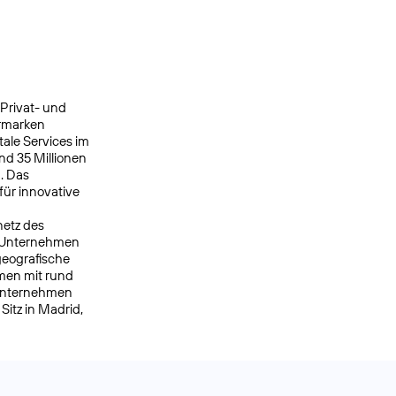
 Privat- und
ermarken
ale Services im
nd 35 Millionen
. Das
ür innovative
netz des
s Unternehmen
geografische
men mit rund
 Unternehmen
itz in Madrid,