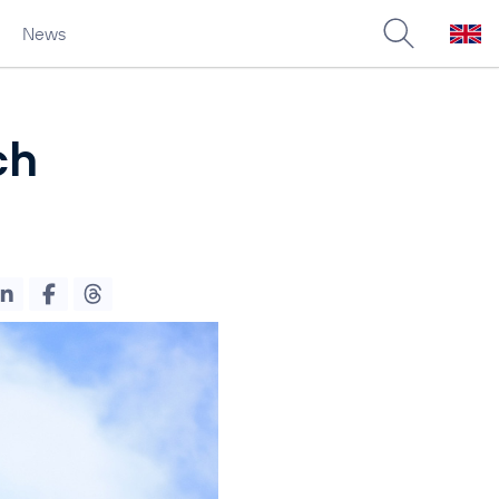
News
ch