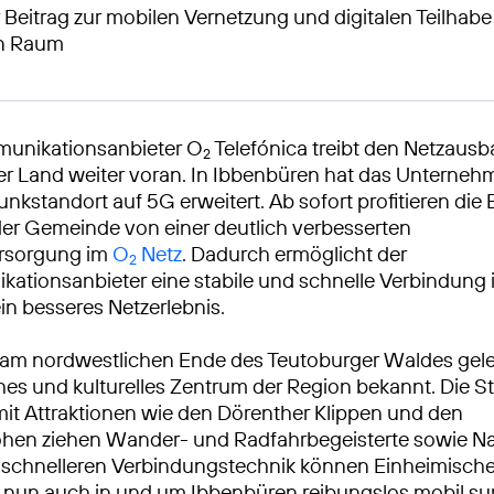
 Beitrag zur mobilen Vernetzung und digitalen Teilhabe
en Raum
munikationsanbieter O
Telefónica treibt den Netzausb
2
r Land weiter voran. In Ibbenbüren hat das Unternehm
unkstandort auf 5G erweitert. Ab sofort profitieren die
er Gemeinde von einer deutlich verbesserten
rsorgung im
O
Netz
. Dadurch ermöglicht der
2
ationsanbieter eine stabile und schnelle Verbindung
ein besseres Netzerlebnis.
am nordwestlichen Ende des Teutoburger Waldes geleg
ches und kulturelles Zentrum der Region bekannt. Die St
t Attraktionen wie den Dörenther Klippen und den
en ziehen Wander- und Radfahrbegeisterte sowie Na
r schnelleren Verbindungstechnik können Einheimisch
nun auch in und um Ibbenbüren reibungslos mobil su