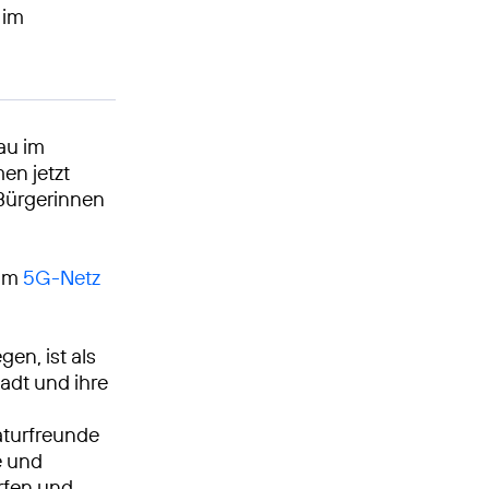
 im
au im
en jetzt
 Bürgerinnen
 im
5G-Netz
en, ist als
adt und ihre
turfreunde
e und
rfen und