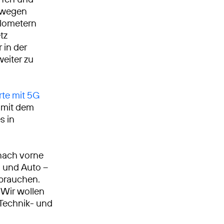
erwegen
ilometern
tz
r in der
weiter zu
te mit 5G
g mit dem
s in
nach vorne
n und Auto –
 brauchen.
Wir wollen
, Technik- und