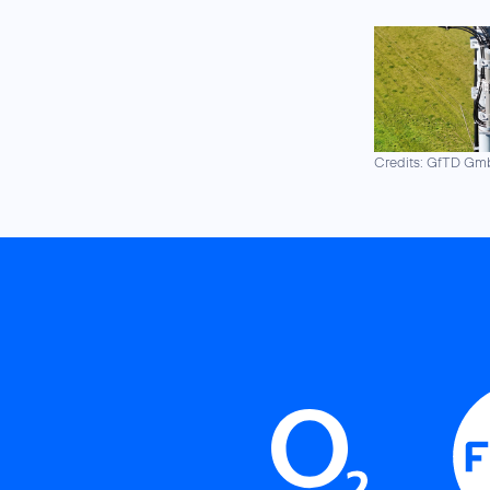
Credits: GfTD G