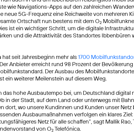
nste wie Navigations-Apps auf den zahlreichen Wand
ie neue 5G-Frequenz eine Reichweite von mehreren K
 gesamte Ortschaft nun bestens mit dem O
Mobilfunkne
2
es ist ein wichtiger Schritt, um die digitale Infrastruktu
ärken und die Attraktivität des Standortes Ibbenbüren 
a hat seit Jahresbeginn mehr als
1700 Mobilfunkstandor
 Der Anbieter erreicht rund 98 Prozent der Bevölkerun
bilfunkstandard. Der Ausbau des Mobilfunkstandorte
st ein weiterer Meilenstein auf diesem Weg.
n das hohe Ausbautempo bei, um Deutschland digital 
Ob in der Stadt, auf dem Land oder unterwegs mit Bah
ren dort, wo unsere Kundinnen und Kunden unser Netz
ssenden Ausbaumaßnahmen verfolgen ein klares Ziel: 
tungsfähigeres Netz für alle schaffen“, sagt Mallik Rao
ndenvorstand von O
Telefónica.
2