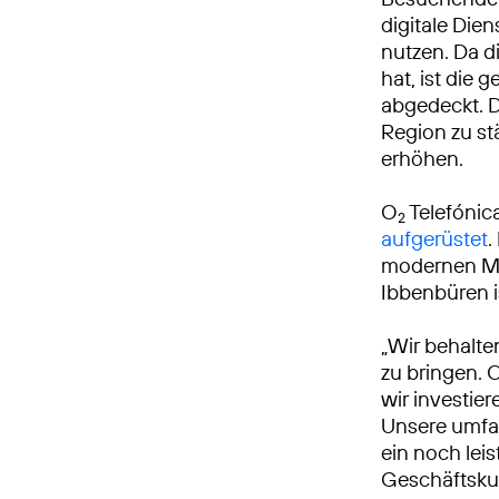
digitale Die
nutzen. Da d
hat, ist die
abgedeckt. Di
Region zu st
erhöhen.
O
Telefónic
2
aufgerüstet
.
modernen Mo
Ibbenbüren i
„Wir behalte
zu bringen. 
wir investie
Unsere umfa
ein noch leis
Geschäftsku