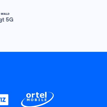
R WALD
gt 5G