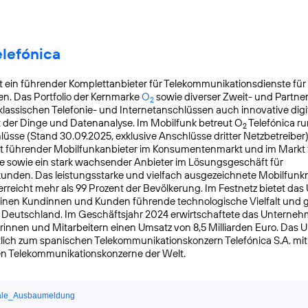
elefónica
t ein führender Komplettanbieter für Telekommunikationsdienste für
n. Das Portfolio der Kernmarke
O
sowie diverser Zweit- und Partn
2
lassischen Telefonie- und Internetanschlüssen auch innovative digit
t der Dinge und Datenanalyse. Im Mobilfunk betreut O
Telefónica ru
2
üsse (Stand 30.09.2025, exklusive Anschlüsse dritter Netzbetreiber)
t führender Mobilfunkanbieter im Konsumentenmarkt und im Markt f
 sowie ein stark wachsender Anbieter im Lösungsgeschäft für
nden. Das leistungsstarke und vielfach ausgezeichnete Mobilfunk
reicht mehr als 99 Prozent der Bevölkerung. Im Festnetz bietet da
einen Kundinnen und Kunden führende technologische Vielfalt und 
n Deutschland. Im Geschäftsjahr 2024 erwirtschaftete das Unterneh
rinnen und Mitarbeitern einen Umsatz von 8,5 Milliarden Euro. Das
lich zum spanischen Telekommunikationskonzern Telefónica S.A. mit S
en Telekommunikationskonzerne der Welt.
ale_Ausbaumeldung