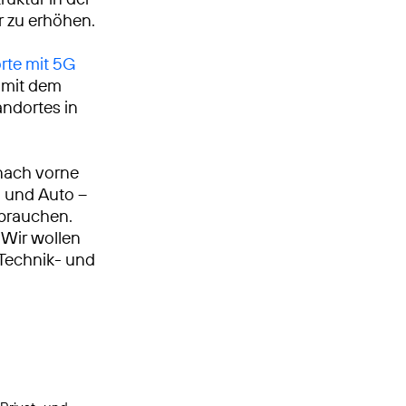
r zu erhöhen.
rte mit 5G
g mit dem
ndortes in
nach vorne
n und Auto –
 brauchen.
Wir wollen
, Technik- und