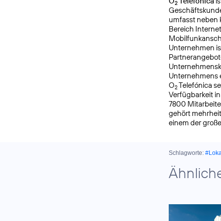
O
Telefónica
is
2
Geschäftskunde
umfasst neben k
Bereich Interne
Mobilfunkanschl
Unternehmen is
Partnerangebote
Unternehmensku
Unternehmens er
O
Telefónica s
2
Verfügbarkeit i
7800 Mitarbeite
gehört mehrheit
einem der groß
Schlagworte:
#Lok
Ähnlich