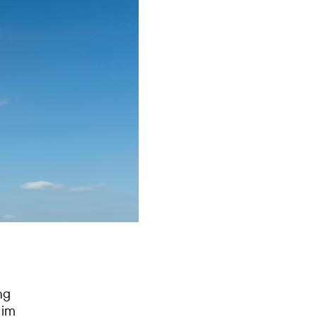
ng
 im