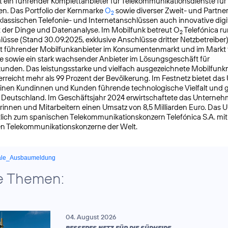
t ein führender Komplettanbieter für Telekommunikationsdienste für
n. Das Portfolio der Kernmarke
O
sowie diverser Zweit- und Partn
2
lassischen Telefonie- und Internetanschlüssen auch innovative digit
t der Dinge und Datenanalyse. Im Mobilfunk betreut O
Telefónica ru
2
üsse (Stand 30.09.2025, exklusive Anschlüsse dritter Netzbetreiber)
t führender Mobilfunkanbieter im Konsumentenmarkt und im Markt f
 sowie ein stark wachsender Anbieter im Lösungsgeschäft für
nden. Das leistungsstarke und vielfach ausgezeichnete Mobilfunk
reicht mehr als 99 Prozent der Bevölkerung. Im Festnetz bietet da
einen Kundinnen und Kunden führende technologische Vielfalt und 
n Deutschland. Im Geschäftsjahr 2024 erwirtschaftete das Unterneh
rinnen und Mitarbeitern einen Umsatz von 8,5 Milliarden Euro. Das
lich zum spanischen Telekommunikationskonzern Telefónica S.A. mit S
en Telekommunikationskonzerne der Welt.
ale_Ausbaumeldung
e Themen:
04. August 2026
BESSERES NETZ FÜR DIE SÜDHEIDE