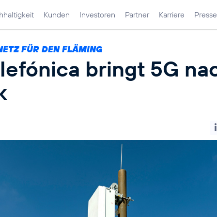
haltigkeit
Kunden
Investoren
Partner
Karriere
Presse
NETZ FÜR DEN FLÄMING
lefónica bringt 5G na
k