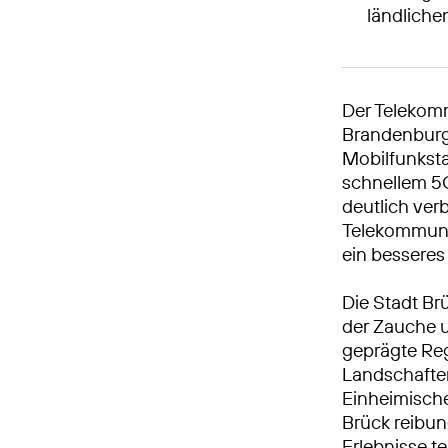
ländlich
Der Telekom
Brandenburg 
Mobilfunksta
schnellem 5G
deutlich ve
Telekommunik
ein besseres 
Die Stadt Br
der Zauche u
geprägte Reg
Landschafte
Einheimische
Brück reibung
Erlebnisse tei