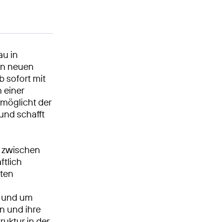
au in
en neuen
 sofort mit
 einer
rmöglicht der
und schafft
t zwischen
ftlich
iten
n und um
en und ihre
truktur in der