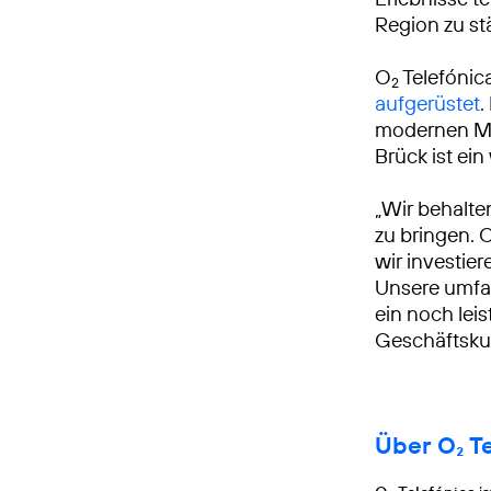
Region zu st
O
Telefónic
2
aufgerüstet
.
modernen Mo
Brück ist ei
„Wir behalte
zu bringen. 
wir investie
Unsere umfa
ein noch leis
Geschäftsku
Über O₂ T