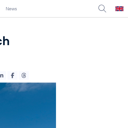
News
ch