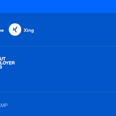
be
Xing
AMP