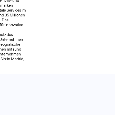
 Privat- und
ermarken
ale Services im
nd 35 Millionen
. Das
ür innovative
netz des
s Unternehmen
geografische
men mit rund
 Unternehmen
itz in Madrid,