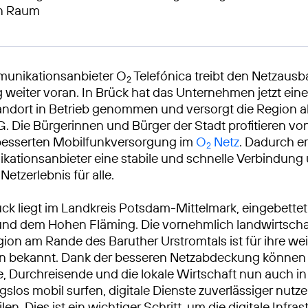
en Raum
munikationsanbieter O
Telefónica treibt den Netzausb
2
weiter voran. In Brück hat das Unternehmen jetzt ein
ndort in Betrieb genommen und versorgt die Region ab
. Die Bürgerinnen und Bürger der Stadt profitieren von
rbesserten Mobilfunkversorgung im
O
Netz
. Dadurch e
2
ationsanbieter eine stabile und schnelle Verbindung 
Netzerlebnis für alle.
ück liegt im Landkreis Potsdam-Mittelmark, eingebette
nd dem Hohen Fläming. Die vornehmlich landwirtscha
ion am Rande des Baruther Urstromtals ist für ihre we
n bekannt. Dank der besseren Netzabdeckung können
, Durchreisende und die lokale Wirtschaft nun auch i
slos mobil surfen, digitale Dienste zuverlässiger nutz
len. Dies ist ein wichtiger Schritt, um die digitale Infras