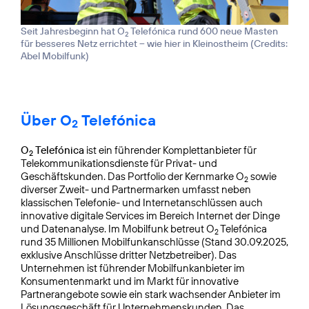
Seit Jahresbeginn hat O
Telefónica rund 600 neue Masten
2
für besseres Netz errichtet – wie hier in Kleinostheim (
Credits:
Abel Mobilfunk
)
Über O
Telefónica
2
O
Telefónica
ist ein führender Komplettanbieter für
2
Telekommunikationsdienste für Privat- und
Geschäftskunden. Das Portfolio der Kernmarke O
sowie
2
diverser Zweit- und Partnermarken umfasst neben
klassischen Telefonie- und Internetanschlüssen auch
innovative digitale Services im Bereich Internet der Dinge
und Datenanalyse. Im Mobilfunk betreut O
Telefónica
2
rund 35 Millionen Mobilfunkanschlüsse (Stand 30.09.2025,
exklusive Anschlüsse dritter Netzbetreiber). Das
Unternehmen ist führender Mobilfunkanbieter im
Konsumentenmarkt und im Markt für innovative
Partnerangebote sowie ein stark wachsender Anbieter im
Lösungsgeschäft für Unternehmenskunden. Das