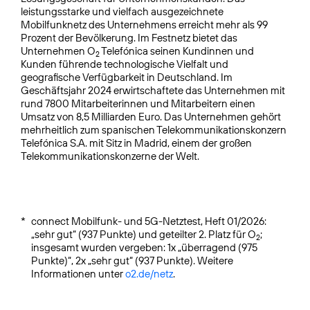
leistungsstarke und vielfach ausgezeichnete
Mobilfunknetz des Unternehmens erreicht mehr als 99
Prozent der Bevölkerung. Im Festnetz bietet das
Unternehmen O
Telefónica seinen Kundinnen und
2
Kunden führende technologische Vielfalt und
geografische Verfügbarkeit in Deutschland. Im
Geschäftsjahr 2024 erwirtschaftete das Unternehmen mit
rund 7800 Mitarbeiterinnen und Mitarbeitern einen
Umsatz von 8,5 Milliarden Euro. Das Unternehmen gehört
mehrheitlich zum spanischen Telekommunikationskonzern
Telefónica S.A. mit Sitz in Madrid, einem der großen
Telekommunikationskonzerne der Welt.
*
connect Mobilfunk- und 5G-Netztest, Heft 01/2026:
„sehr gut“ (937 Punkte) und geteilter 2. Platz für O
;
2
insgesamt wurden vergeben: 1x „überragend (975
Punkte)“, 2x „sehr gut“ (937 Punkte). Weitere
Informationen unter
o2.de/netz
.