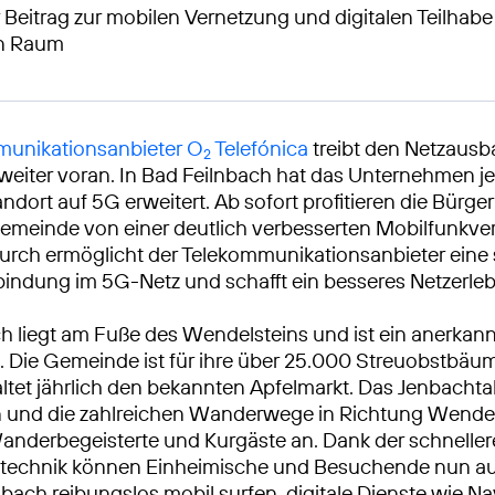
 Beitrag zur mobilen Vernetzung und digitalen Teilhabe
en Raum
unikationsanbieter O
Telefónica
treibt den Netzausb
2
eiter voran. In Bad Feilnbach hat das Unternehmen je
ndort auf 5G erweitert. Ab sofort profitieren die Bürg
emeinde von einer deutlich verbesserten Mobilfunkve
urch ermöglicht der Telekommunikationsanbieter eine 
bindung im 5G-Netz und schafft ein besseres Netzerleb
h liegt am Fuße des Wendelsteins und ist ein anerkan
 Die Gemeinde ist für ihre über 25.000 Streuobstbäu
ltet jährlich den bekannten Apfelmarkt. Das Jenbachtal
n und die zahlreichen Wanderwege in Richtung Wendel
anderbegeisterte und Kurgäste an. Dank der schnelle
technik können Einheimische und Besuchende nun au
bach reibungslos mobil surfen, digitale Dienste wie Na