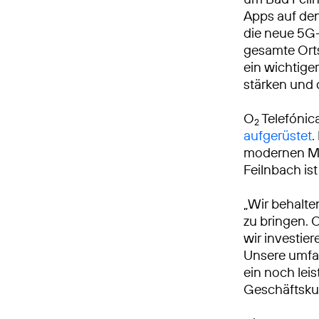
Apps auf den
die neue 5G-
gesamte Ort
ein wichtiger
stärken und 
O
Telefónic
2
aufgerüstet
.
modernen Mo
Feilnbach is
„Wir behalte
zu bringen. 
wir investie
Unsere umfa
ein noch leis
Geschäftsku