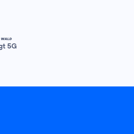
R WALD
gt 5G