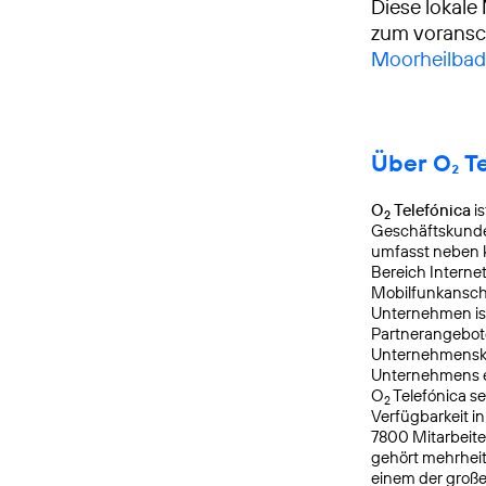
Diese lokale
zum voransch
Moorheilbad
Über O₂ T
O
Telefónica
is
2
Geschäftskunde
umfasst neben k
Bereich Interne
Mobilfunkanschl
Unternehmen is
Partnerangebote
Unternehmensku
Unternehmens er
O
Telefónica s
2
Verfügbarkeit i
7800 Mitarbeite
gehört mehrheit
einem der groß