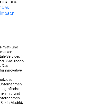
ónica und
r das
ilnbach
 Privat- und
ermarken
ale Services im
nd 35 Millionen
. Das
ür innovative
netz des
s Unternehmen
geografische
men mit rund
 Unternehmen
itz in Madrid,