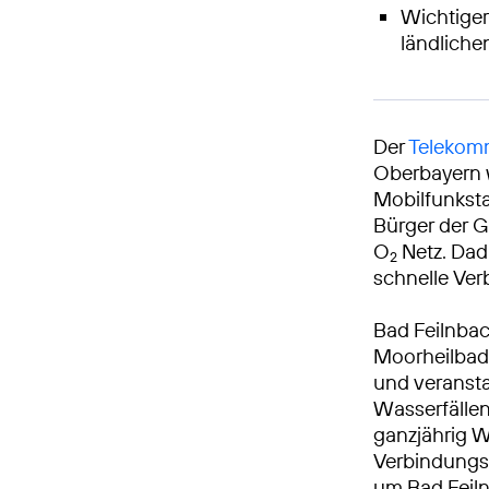
Wichtiger
ländlich
Der
Telekomm
Oberbayern w
Mobilfunksta
Bürger der G
O
Netz. Dad
2
schnelle Ver
Bad Feilnbac
Moorheilbad.
und veransta
Wasserfälle
ganzjährig W
Verbindungs
um Bad Feiln