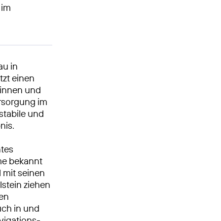
 im
au in
tzt einen
erinnen und
rsorgung im
stabile und
nis.
ntes
me bekannt
 mit seinen
stein ziehen
ren
ch in und
vigations-