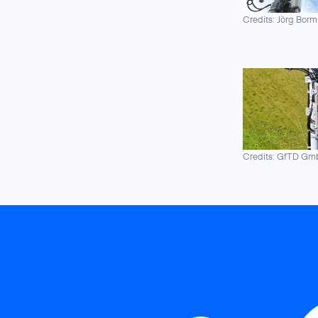
Credits: Jörg Borm
Credits: GfTD G