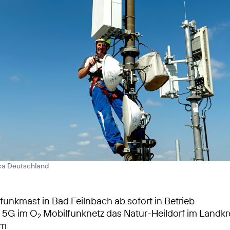
ica Deutschland
unkmast in Bad Feilnbach ab sofort in Betrieb
s 5G im O
Mobilfunknetz das Natur-Heildorf im Landkr
2
im