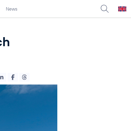
News
ch