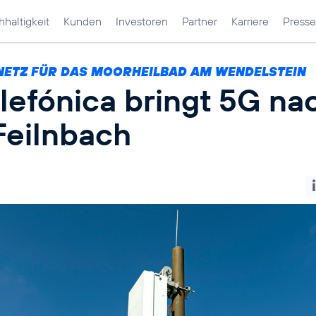
haltigkeit
Kunden
Investoren
Partner
Karriere
Presse
NETZ FÜR DAS MOORHEILBAD AM WENDELSTEIN
lefónica bringt 5G na
Feilnbach