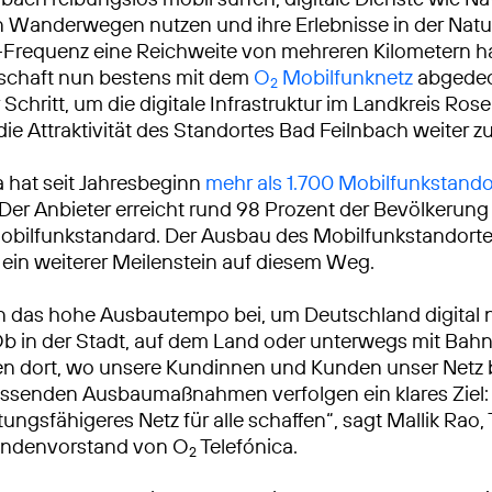
 Wanderwegen nutzen und ihre Erlebnisse in der Natur
Frequenz eine Reichweite von mehreren Kilometern hat,
schaft nun bestens mit dem
O
Mobilfunknetz
abgedeck
2
 Schritt, um die digitale Infrastruktur im Landkreis Ro
die Attraktivität des Standortes Bad Feilnbach weiter z
a hat seit Jahresbeginn
mehr als 1.700 Mobilfunkstando
 Der Anbieter erreicht rund 98 Prozent der Bevölkerun
bilfunkstandard. Der Ausbau des Mobilfunkstandorte
t ein weiterer Meilenstein auf diesem Weg.
n das hohe Ausbautempo bei, um Deutschland digital 
Ob in der Stadt, auf dem Land oder unterwegs mit Bah
ren dort, wo unsere Kundinnen und Kunden unser Netz
ssenden Ausbaumaßnahmen verfolgen ein klares Ziel: 
tungsfähigeres Netz für alle schaffen“, sagt Mallik Rao
ndenvorstand von O
Telefónica.
2