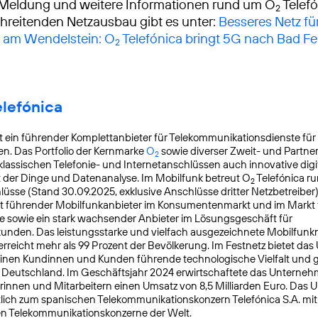
 Meldung und weitere Informationen rund um O
Telef
2
reitenden Netzausbau gibt es unter:
Besseres Netz fü
 am Wendelstein: O
Telefónica bringt 5G nach Bad Fe
2
elefónica
t ein führender Komplettanbieter für Telekommunikationsdienste für
n. Das Portfolio der Kernmarke
O
sowie diverser Zweit- und Partn
2
lassischen Telefonie- und Internetanschlüssen auch innovative digit
t der Dinge und Datenanalyse. Im Mobilfunk betreut O
Telefónica ru
2
üsse (Stand 30.09.2025, exklusive Anschlüsse dritter Netzbetreiber)
t führender Mobilfunkanbieter im Konsumentenmarkt und im Markt f
 sowie ein stark wachsender Anbieter im Lösungsgeschäft für
nden. Das leistungsstarke und vielfach ausgezeichnete Mobilfunk
reicht mehr als 99 Prozent der Bevölkerung. Im Festnetz bietet da
einen Kundinnen und Kunden führende technologische Vielfalt und 
n Deutschland. Im Geschäftsjahr 2024 erwirtschaftete das Unterneh
rinnen und Mitarbeitern einen Umsatz von 8,5 Milliarden Euro. Das
lich zum spanischen Telekommunikationskonzern Telefónica S.A. mit S
en Telekommunikationskonzerne der Welt.