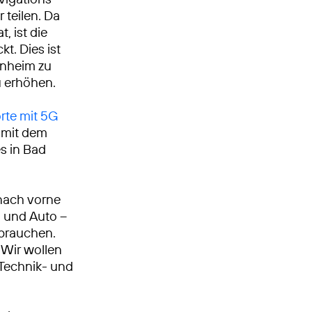
 teilen. Da
 ist die
t. Dies ist
senheim zu
u erhöhen.
rte mit 5G
g mit dem
s in Bad
nach vorne
n und Auto –
 brauchen.
Wir wollen
, Technik- und