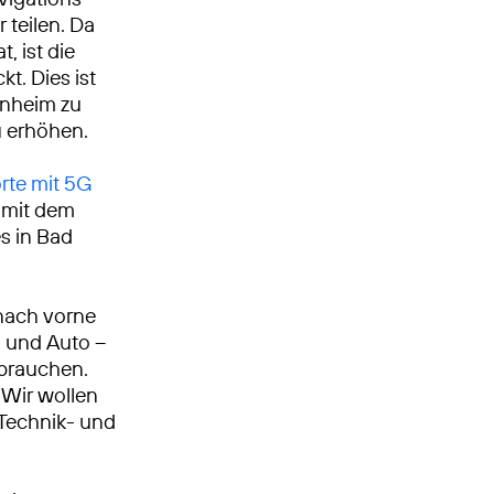
 teilen. Da
 ist die
t. Dies ist
senheim zu
u erhöhen.
rte mit 5G
g mit dem
s in Bad
nach vorne
n und Auto –
 brauchen.
Wir wollen
, Technik- und