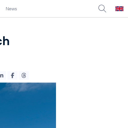
News
ch