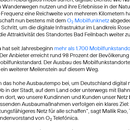
 Wanderwegen nutzen und ihre Erlebnisse in der Natur
Frequenz eine Reichweite von mehreren Kilometern hat,
schaft nun bestens mit dem
O
Mobilfunknetz
abgedeck
2
 Schritt, um die digitale Infrastruktur im Landkreis Ro
die Attraktivität des Standortes Bad Feilnbach weiter z
a hat seit Jahresbeginn
mehr als 1.700 Mobilfunkstando
 Der Anbieter erreicht rund 98 Prozent der Bevölkerun
bilfunkstandard. Der Ausbau des Mobilfunkstandorte
t ein weiterer Meilenstein auf diesem Weg.
n das hohe Ausbautempo bei, um Deutschland digital 
Ob in der Stadt, auf dem Land oder unterwegs mit Bah
ren dort, wo unsere Kundinnen und Kunden unser Netz
ssenden Ausbaumaßnahmen verfolgen ein klares Ziel: 
tungsfähigeres Netz für alle schaffen“, sagt Mallik Rao
ndenvorstand von O
Telefónica.
2