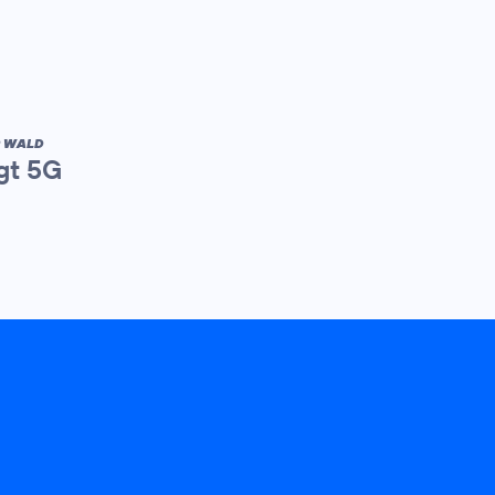
R WALD
gt 5G