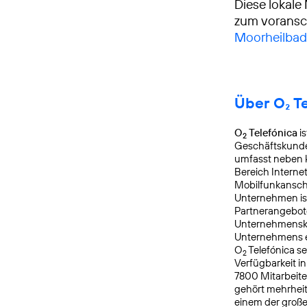
Diese lokale
zum voransch
Moorheilbad
Über O₂ T
O
Telefónica
is
2
Geschäftskunde
umfasst neben k
Bereich Interne
Mobilfunkanschl
Unternehmen is
Partnerangebote
Unternehmensku
Unternehmens er
O
Telefónica s
2
Verfügbarkeit i
7800 Mitarbeite
gehört mehrheit
einem der groß