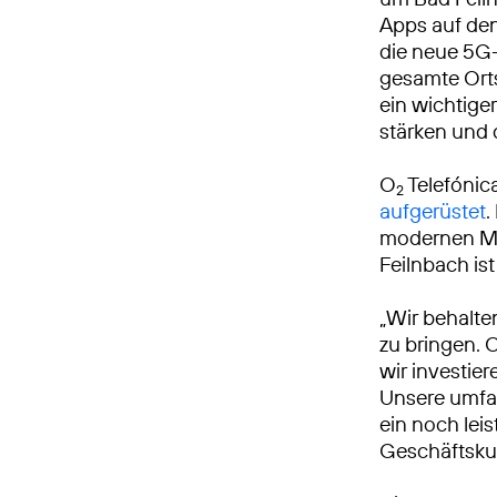
Apps auf den
die neue 5G-
gesamte Ort
ein wichtiger
stärken und 
O
Telefónic
2
aufgerüstet
.
modernen Mo
Feilnbach is
„Wir behalte
zu bringen. 
wir investie
Unsere umfa
ein noch leis
Geschäftsku