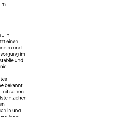
 im
au in
tzt einen
erinnen und
rsorgung im
stabile und
nis.
ntes
me bekannt
 mit seinen
stein ziehen
ren
ch in und
vigations-