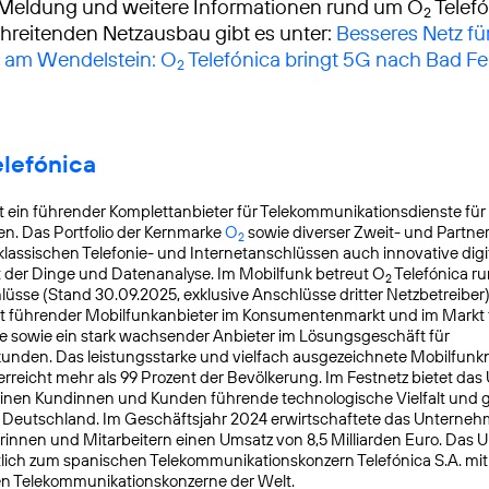
 Meldung und weitere Informationen rund um O
Telef
2
reitenden Netzausbau gibt es unter:
Besseres Netz fü
 am Wendelstein: O
Telefónica bringt 5G nach Bad Fe
2
elefónica
t ein führender Komplettanbieter für Telekommunikationsdienste für
n. Das Portfolio der Kernmarke
O
sowie diverser Zweit- und Partn
2
lassischen Telefonie- und Internetanschlüssen auch innovative digit
t der Dinge und Datenanalyse. Im Mobilfunk betreut O
Telefónica ru
2
üsse (Stand 30.09.2025, exklusive Anschlüsse dritter Netzbetreiber)
t führender Mobilfunkanbieter im Konsumentenmarkt und im Markt f
 sowie ein stark wachsender Anbieter im Lösungsgeschäft für
nden. Das leistungsstarke und vielfach ausgezeichnete Mobilfunk
reicht mehr als 99 Prozent der Bevölkerung. Im Festnetz bietet da
einen Kundinnen und Kunden führende technologische Vielfalt und 
n Deutschland. Im Geschäftsjahr 2024 erwirtschaftete das Unterneh
rinnen und Mitarbeitern einen Umsatz von 8,5 Milliarden Euro. Das
lich zum spanischen Telekommunikationskonzern Telefónica S.A. mit S
en Telekommunikationskonzerne der Welt.