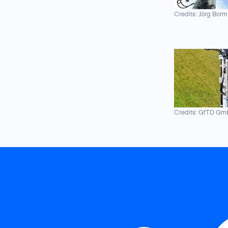
Credits: Jörg Borm
Credits: GfTD G