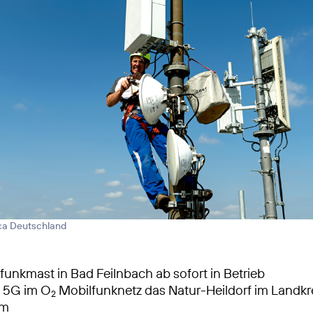
ica Deutschland
unkmast in Bad Feilnbach ab sofort in Betrieb
s 5G im O
Mobilfunknetz das Natur-Heildorf im Landkr
2
im