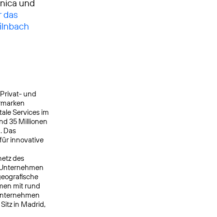
ónica und
r das
ilnbach
 Privat- und
ermarken
ale Services im
nd 35 Millionen
. Das
ür innovative
netz des
s Unternehmen
geografische
men mit rund
 Unternehmen
itz in Madrid,