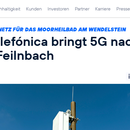
haltigkeit
Kunden
Investoren
Partner
Karriere
Presse
NETZ FÜR DAS MOORHEILBAD AM WENDELSTEIN
lefónica bringt 5G na
Feilnbach