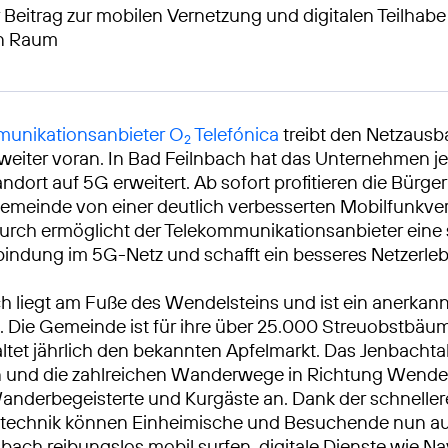
 Beitrag zur mobilen Vernetzung und digitalen Teilhabe
en Raum
unikationsanbieter O
Telefónica
treibt den Netzausb
2
eiter voran. In Bad Feilnbach hat das Unternehmen je
ndort auf 5G erweitert. Ab sofort profitieren die Bürg
emeinde von einer deutlich verbesserten Mobilfunkve
urch ermöglicht der Telekommunikationsanbieter eine 
bindung im 5G-Netz und schafft ein besseres Netzerleb
h liegt am Fuße des Wendelsteins und ist ein anerkan
 Die Gemeinde ist für ihre über 25.000 Streuobstbäu
ltet jährlich den bekannten Apfelmarkt. Das Jenbachtal
n und die zahlreichen Wanderwege in Richtung Wendel
anderbegeisterte und Kurgäste an. Dank der schnelle
technik können Einheimische und Besuchende nun au
bach reibungslos mobil surfen, digitale Dienste wie Na