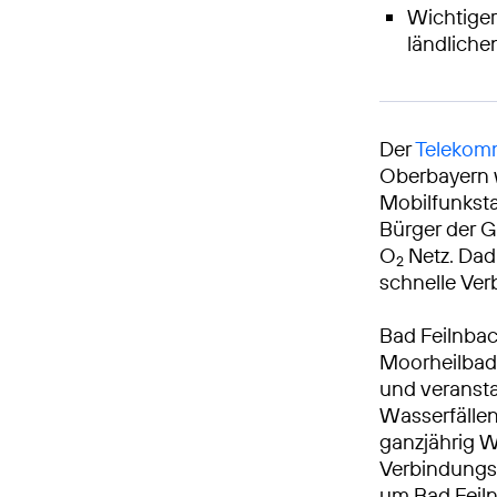
Wichtiger
ländlich
Der
Telekomm
Oberbayern w
Mobilfunksta
Bürger der G
O
Netz. Dad
2
schnelle Ver
Bad Feilnbac
Moorheilbad.
und veransta
Wasserfälle
ganzjährig W
Verbindungs
um Bad Feiln