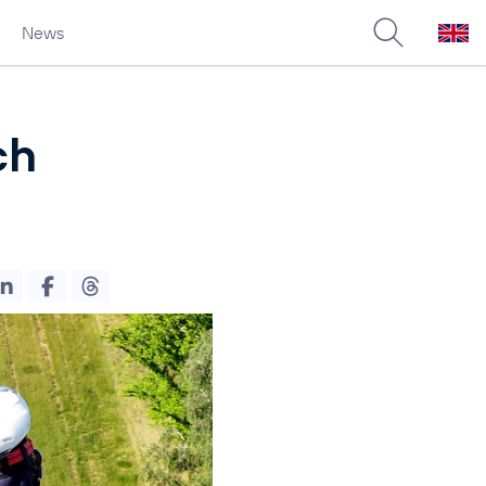
News
ch