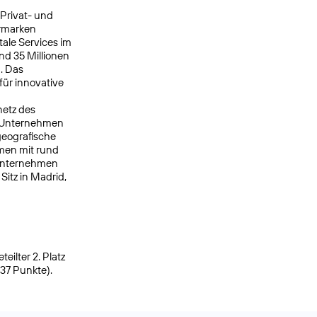
 Privat- und
ermarken
ale Services im
nd 35 Millionen
. Das
ür innovative
netz des
s Unternehmen
geografische
men mit rund
 Unternehmen
itz in Madrid,
ilter 2. Platz
937 Punkte).