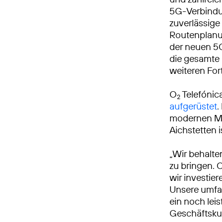
5G-Verbindu
zuverlässige
Routenplanun
der neuen 5G
die gesamte
weiteren Fort
O
Telefónic
2
aufgerüstet
.
modernen Mo
Aichstetten 
„Wir behalte
zu bringen. 
wir investie
Unsere umfa
ein noch leis
Geschäftsku