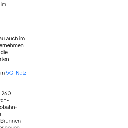
 im
au auch im
nternehmen
 die
rten
 im
5G-Netz
L 260
rch-
tobahn­
r
 Brunnen
er neuen