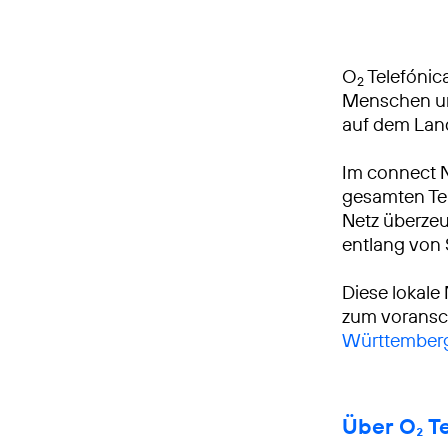
O
Telefónica
2
Menschen und
auf dem Lan
Im connect 
gesamten Tei
Netz überzeu
entlang von
Diese lokale
zum voransch
Württemberg
Über O₂ T