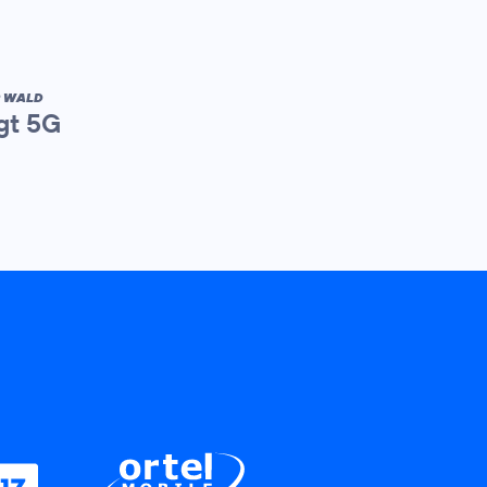
R WALD
gt 5G