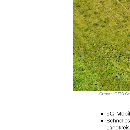
Credits: GfTD 
5G-Mobilf
Schnelle
Landkrei