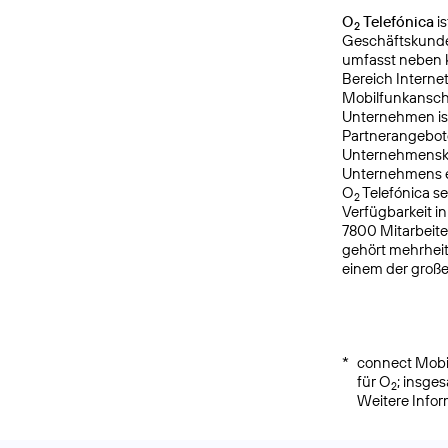
O
Telefónica
is
2
Geschäftskunde
umfasst neben k
Bereich Interne
Mobilfunkanschl
Unternehmen is
Partnerangebote
Unternehmensku
Unternehmens er
O
Telefónica s
2
Verfügbarkeit i
7800 Mitarbeite
gehört mehrheit
einem der groß
*
connect Mobil
für O
; insge
2
Weitere Info