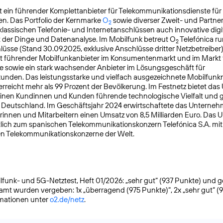
t ein führender Komplettanbieter für Telekommunikationsdienste für
n. Das Portfolio der Kernmarke
O
sowie diverser Zweit- und Partn
2
lassischen Telefonie- und Internetanschlüssen auch innovative digit
t der Dinge und Datenanalyse. Im Mobilfunk betreut O
Telefónica ru
2
üsse (Stand 30.09.2025, exklusive Anschlüsse dritter Netzbetreiber)
t führender Mobilfunkanbieter im Konsumentenmarkt und im Markt f
 sowie ein stark wachsender Anbieter im Lösungsgeschäft für
nden. Das leistungsstarke und vielfach ausgezeichnete Mobilfunk
reicht mehr als 99 Prozent der Bevölkerung. Im Festnetz bietet da
einen Kundinnen und Kunden führende technologische Vielfalt und 
n Deutschland. Im Geschäftsjahr 2024 erwirtschaftete das Unterneh
rinnen und Mitarbeitern einen Umsatz von 8,5 Milliarden Euro. Das
lich zum spanischen Telekommunikationskonzern Telefónica S.A. mit S
en Telekommunikationskonzerne der Welt.
funk- und 5G-Netztest, Heft 01/2026: „sehr gut“ (937 Punkte) und gete
samt wurden vergeben: 1x „überragend (975 Punkte)“, 2x „sehr gut“ (
rmationen unter
o2.de/netz
.