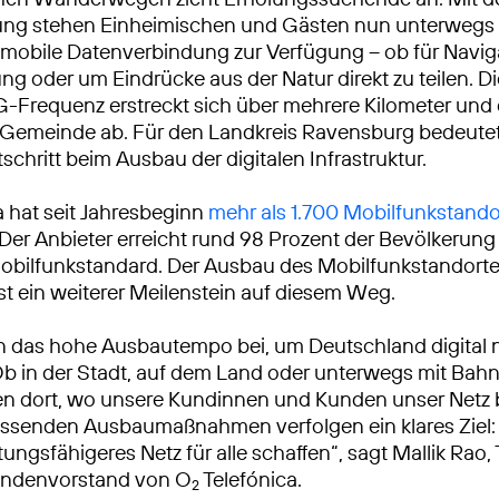
ng stehen Einheimischen und Gästen nun unterwegs 
 mobile Datenverbindung zur Verfügung – ob für Navig
g oder um Eindrücke aus der Natur direkt zu teilen. D
-Frequenz erstreckt sich über mehrere Kilometer und 
 Gemeinde ab. Für den Landkreis Ravensburg bedeutet
schritt beim Ausbau der digitalen Infrastruktur.
a hat seit Jahresbeginn
mehr als 1.700 Mobilfunkstando
 Der Anbieter erreicht rund 98 Prozent der Bevölkerun
bilfunkstandard. Der Ausbau des Mobilfunkstandorte
ist ein weiterer Meilenstein auf diesem Weg.
n das hohe Ausbautempo bei, um Deutschland digital 
Ob in der Stadt, auf dem Land oder unterwegs mit Bah
ren dort, wo unsere Kundinnen und Kunden unser Netz
ssenden Ausbaumaßnahmen verfolgen ein klares Ziel: 
tungsfähigeres Netz für alle schaffen“, sagt Mallik Rao
ndenvorstand von O
Telefónica.
2