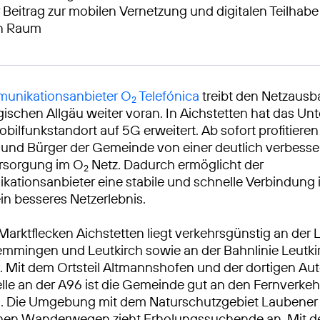
 Beitrag zur mobilen Vernetzung und digitalen Teilhabe
en Raum
unikationsanbieter O
Telefónica
treibt den Netzausb
2
schen Allgäu weiter voran. In Aichstetten hat das U
obilfunkstandort auf 5G erweitert. Ab sofort profitieren
und Bürger der Gemeinde von einer deutlich verbesse
rsorgung im O
Netz. Dadurch ermöglicht der
2
ationsanbieter eine stabile und schnelle Verbindung
ein besseres Netzerlebnis.
 Marktflecken Aichstetten liegt verkehrsgünstig an der 
mmingen und Leutkirch sowie an der Bahnlinie Leutki
Mit dem Ortsteil Altmannshofen und der dortigen Au
lle an der A96 ist die Gemeinde gut an den Fernverkeh
 Die Umgebung mit dem Naturschutzgebiet Laubener
chen Wanderwegen zieht Erholungssuchende an. Mit d