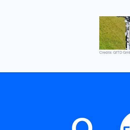
Credits: GfTD G