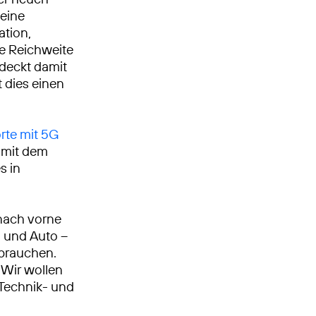
eine
ation,
ie Reichweite
deckt damit
 dies einen
rte mit 5G
g mit dem
s in
nach vorne
n und Auto –
 brauchen.
Wir wollen
, Technik- und