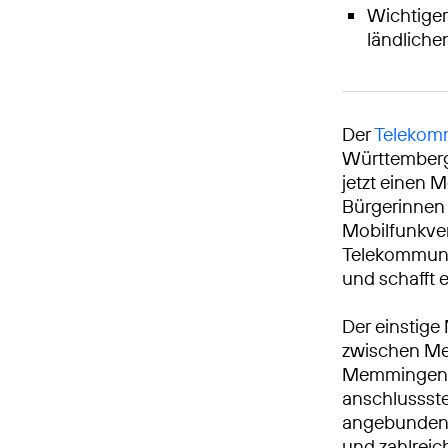
Wichtiger
ländlich
Der
Telekomm
Württembergi
jetzt einen M
Bürgerinnen 
Mobilfunkve
Telekommunik
und schafft 
Der einstige
zwischen Me
Memmingen. 
anschlussste
angebunden.
und zahlrei