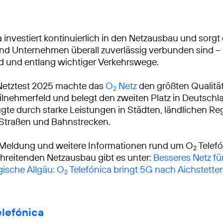
 investiert kontinuierlich in den Netzausbau und sorgt 
 Unternehmen überall zuverlässig verbunden sind – 
d und entlang wichtiger Verkehrswege.
Netztest 2025 machte das
O
Netz
den größten Qualitä
2
lnehmerfeld und belegt den zweiten Platz in Deutschl
gte durch starke Leistungen in Städten, ländlichen R
 Straßen und Bahnstrecken.
 Meldung und weitere Informationen rund um O
Telef
2
reitenden Netzausbau gibt es unter:
Besseres Netz fü
ische Allgäu: O
Telefónica bringt 5G nach Aichstette
2
elefónica