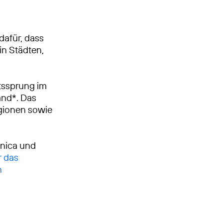
dafür, dass
in Städten,
tssprung im
and*. Das
egionen sowie
ónica und
r das
n