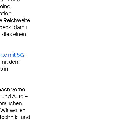
eine
ation,
ie Reichweite
deckt damit
 dies einen
rte mit 5G
g mit dem
s in
nach vorne
n und Auto –
 brauchen.
Wir wollen
, Technik- und