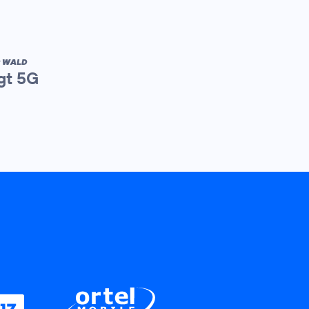
R WALD
gt 5G