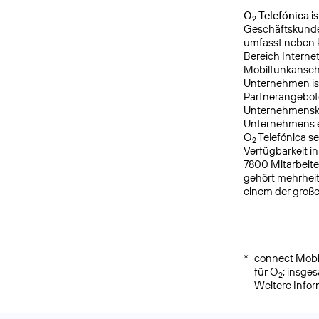
O
Telefónica
is
2
Geschäftskunde
umfasst neben k
Bereich Interne
Mobilfunkanschl
Unternehmen is
Partnerangebote
Unternehmensku
Unternehmens er
O
Telefónica s
2
Verfügbarkeit i
7800 Mitarbeite
gehört mehrheit
einem der groß
*
connect Mobil
für O
; insge
2
Weitere Info