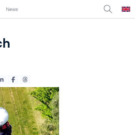
News
ch