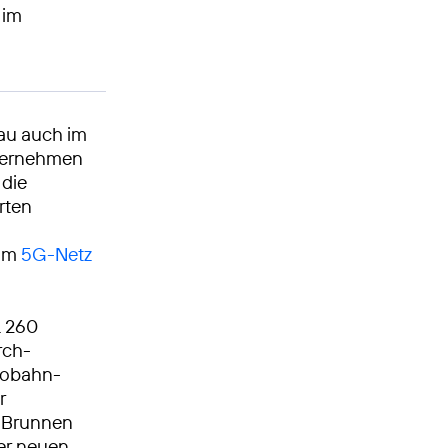
 im
au auch im
nternehmen
 die
rten
 im
5G-Netz
L 260
rch-
tobahn­
r
 Brunnen
er neuen