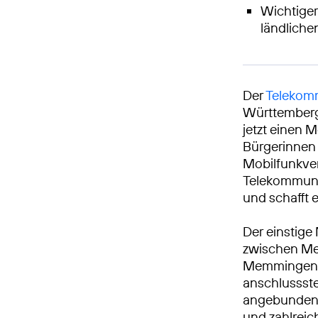
Wichtiger
ländlich
Der
Telekomm
Württembergi
jetzt einen M
Bürgerinnen 
Mobilfunkve
Telekommunik
und schafft 
Der einstige
zwischen Me
Memmingen. 
anschlussste
angebunden.
und zahlrei