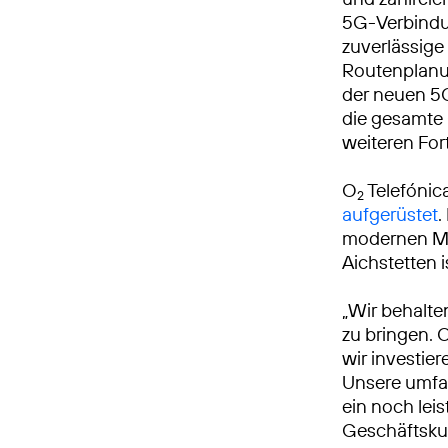
5G-Verbindu
zuverlässige
Routenplanun
der neuen 5G
die gesamte
weiteren Fort
O
Telefónic
2
aufgerüstet
.
modernen Mo
Aichstetten 
„Wir behalte
zu bringen. 
wir investie
Unsere umfa
ein noch leis
Geschäftsku