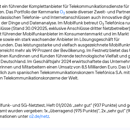
t ein führender Komplettanbieter für Telekommunikationsdienste für
n. Das Portfolio der Kernmarke
O
sowie diverser Zweit- und Partn
2
lassischen Telefonie- und Internetanschlüssen auch innovative digit
t der Dinge und Datenanalyse. Im Mobilfunk betreut O
Telefónica ru
2
üsse (Stand 30.09.2025, exklusive Anschlüsse dritter Netzbetreiber)
t führender Mobilfunkanbieter im Konsumentenmarkt und im Markt f
 sowie ein stark wachsender Anbieter im Lösungsgeschäft für
nden. Das leistungsstarke und vielfach ausgezeichnete Mobilfunk
reicht mehr als 99 Prozent der Bevölkerung. Im Festnetz bietet da
einen Kundinnen und Kunden führende technologische Vielfalt und 
n Deutschland. Im Geschäftsjahr 2024 erwirtschaftete das Unterneh
rinnen und Mitarbeitern einen Umsatz von 8,5 Milliarden Euro. Das
lich zum spanischen Telekommunikationskonzern Telefónica S.A. mit S
en Telekommunikationskonzerne der Welt.
funk- und 5G-Netztest, Heft 01/2026: „sehr gut“ (937 Punkte) und gete
samt wurden vergeben: 1x „überragend (975 Punkte)“, 2x „sehr gut“ (
rmationen unter
o2.de/netz
.