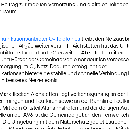
 Beitrag zur mobilen Vernetzung und digitalen Teilhabe
en Raum
unikationsanbieter O
Telefónica
treibt den Netzausb
2
schen Allgäu weiter voran. In Aichstetten hat das U
obilfunkstandort auf 5G erweitert. Ab sofort profitieren
und Bürger der Gemeinde von einer deutlich verbesse
rsorgung im O
Netz. Dadurch ermöglicht der
2
ationsanbieter eine stabile und schnelle Verbindung
ein besseres Netzerlebnis.
 Marktflecken Aichstetten liegt verkehrsgünstig an der 
mmingen und Leutkirch sowie an der Bahnlinie Leutki
Mit dem Ortsteil Altmannshofen und der dortigen Au
lle an der A96 ist die Gemeinde gut an den Fernverkeh
 Die Umgebung mit dem Naturschutzgebiet Laubener
chen Wanderwegen zieht Erholungssuchende an. Mit d