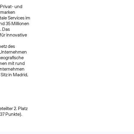
 Privat- und
ermarken
ale Services im
nd 35 Millionen
. Das
ür innovative
netz des
s Unternehmen
geografische
men mit rund
 Unternehmen
itz in Madrid,
ilter 2. Platz
937 Punkte).