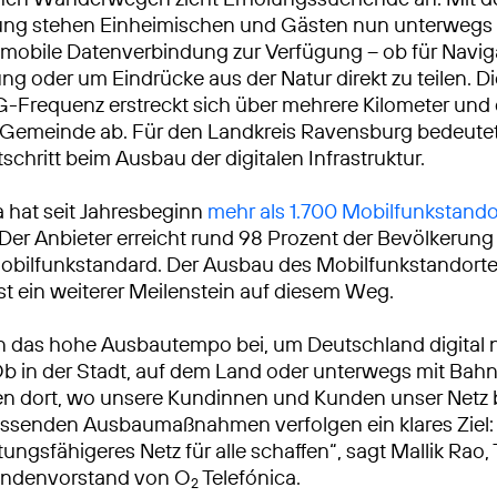
ng stehen Einheimischen und Gästen nun unterwegs 
 mobile Datenverbindung zur Verfügung – ob für Navig
g oder um Eindrücke aus der Natur direkt zu teilen. D
-Frequenz erstreckt sich über mehrere Kilometer und 
 Gemeinde ab. Für den Landkreis Ravensburg bedeutet
schritt beim Ausbau der digitalen Infrastruktur.
a hat seit Jahresbeginn
mehr als 1.700 Mobilfunkstando
 Der Anbieter erreicht rund 98 Prozent der Bevölkerun
bilfunkstandard. Der Ausbau des Mobilfunkstandorte
ist ein weiterer Meilenstein auf diesem Weg.
n das hohe Ausbautempo bei, um Deutschland digital 
Ob in der Stadt, auf dem Land oder unterwegs mit Bah
ren dort, wo unsere Kundinnen und Kunden unser Netz
ssenden Ausbaumaßnahmen verfolgen ein klares Ziel: 
tungsfähigeres Netz für alle schaffen“, sagt Mallik Rao
ndenvorstand von O
Telefónica.
2