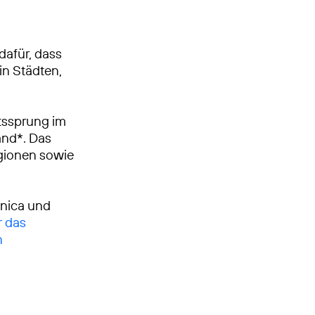
dafür, dass
in Städten,
tssprung im
and*. Das
egionen sowie
ónica und
r das
n