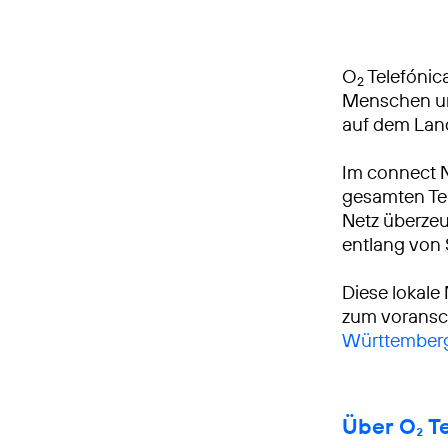
O
Telefónica
2
Menschen und
auf dem Lan
Im connect 
gesamten Tei
Netz überzeu
entlang von
Diese lokale
zum voransch
Württemberg
Über O₂ T