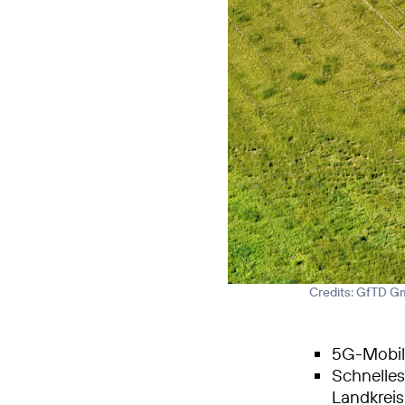
Credits: GfTD 
5G-Mobilf
Schnelle
Landkrei