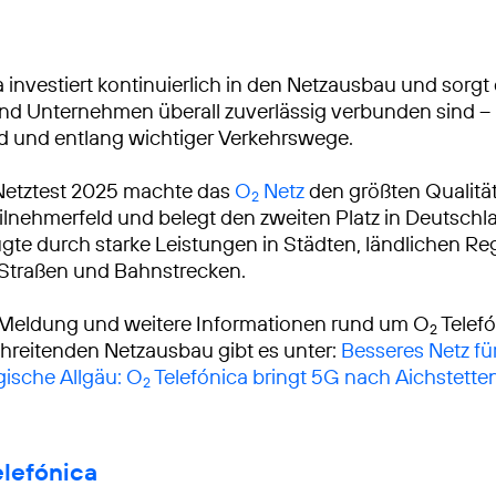
 investiert kontinuierlich in den Netzausbau und sorgt 
 Unternehmen überall zuverlässig verbunden sind – 
d und entlang wichtiger Verkehrswege.
Netztest 2025 machte das
O
Netz
den größten Qualitä
2
lnehmerfeld und belegt den zweiten Platz in Deutschl
gte durch starke Leistungen in Städten, ländlichen R
 Straßen und Bahnstrecken.
 Meldung und weitere Informationen rund um O
Telef
2
reitenden Netzausbau gibt es unter:
Besseres Netz fü
ische Allgäu: O
Telefónica bringt 5G nach Aichstette
2
elefónica