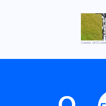
Credits: GfTD G