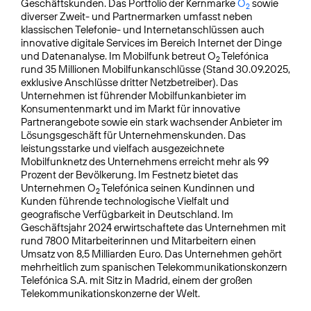
Geschäftskunden. Das Portfolio der Kernmarke
O
sowie
2
diverser Zweit- und Partnermarken umfasst neben
klassischen Telefonie- und Internetanschlüssen auch
innovative digitale Services im Bereich Internet der Dinge
und Datenanalyse. Im Mobilfunk betreut O
Telefónica
2
rund 35 Millionen Mobilfunkanschlüsse (Stand 30.09.2025,
exklusive Anschlüsse dritter Netzbetreiber). Das
Unternehmen ist führender Mobilfunkanbieter im
Konsumentenmarkt und im Markt für innovative
Partnerangebote sowie ein stark wachsender Anbieter im
Lösungsgeschäft für Unternehmenskunden. Das
leistungsstarke und vielfach ausgezeichnete
Mobilfunknetz des Unternehmens erreicht mehr als 99
Prozent der Bevölkerung. Im Festnetz bietet das
Unternehmen O
Telefónica seinen Kundinnen und
2
Kunden führende technologische Vielfalt und
geografische Verfügbarkeit in Deutschland. Im
Geschäftsjahr 2024 erwirtschaftete das Unternehmen mit
rund 7800 Mitarbeiterinnen und Mitarbeitern einen
Umsatz von 8,5 Milliarden Euro. Das Unternehmen gehört
mehrheitlich zum spanischen Telekommunikationskonzern
Telefónica S.A. mit Sitz in Madrid, einem der großen
Telekommunikationskonzerne der Welt.