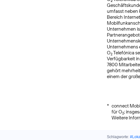
2
Geschäftskunde
umfasst neben k
Bereich Interne
Mobilfunkanschl
Unternehmen is
Partnerangebote
Unternehmensku
Unternehmens er
O
Telefónica s
2
Verfügbarkeit i
7800 Mitarbeite
gehört mehrheit
einem der groß
*
connect Mobil
für O
; insge
2
Weitere Info
Schlagworte:
#Lok