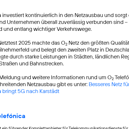
 investiert kontinuierlich in den Netzausbau und sorgt 
 Unternehmen überall zuverlässig verbunden sind – 
d und entlang wichtiger Verkehrswege.
Netztest 2025 machte das O
Netz den größten Qualitä
2
lnehmerfeld und belegt den zweiten Platz in Deutschl
gte durch starke Leistungen in Städten, ländlichen R
 Straßen und Bahnstrecken.
 Meldung und weitere Informationen rund um O
Telef
2
reitenden Netzausbau gibt es unter:
Besseres Netz für
a bringt 5G nach Karstädt
elefónica
t ein führender Komplettanbieter für Telekommunikationsdienste für