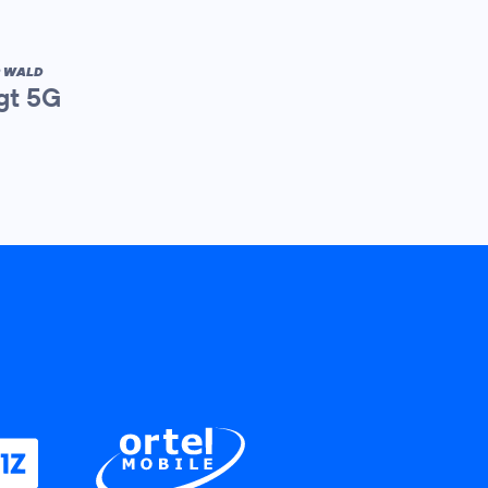
R WALD
gt 5G