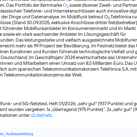
n. Das Portfolio der Kernmarke
O
sowie diverser Zweit- und Partn
2
lassischen Telefonie- und Internetanschlüssen auch innovative digit
t der Dinge und Datenanalyse. Im Mobilfunk betreut O
Telefónica ru
2
üsse (Stand 30.09.2025, exklusive Anschlüsse dritter Netzbetreiber)
t führender Mobilfunkanbieter im Konsumentenmarkt und im Markt f
 sowie ein stark wachsender Anbieter im Lösungsgeschäft für
nden. Das leistungsstarke und vielfach ausgezeichnete Mobilfunk
reicht mehr als 99 Prozent der Bevölkerung. Im Festnetz bietet da
einen Kundinnen und Kunden führende technologische Vielfalt und 
n Deutschland. Im Geschäftsjahr 2024 erwirtschaftete das Unterneh
rinnen und Mitarbeitern einen Umsatz von 8,5 Milliarden Euro. Das
lich zum spanischen Telekommunikationskonzern Telefónica S.A. mit S
en Telekommunikationskonzerne der Welt.
funk- und 5G-Netztest, Heft 01/2026: „sehr gut“ (937 Punkte) und gete
samt wurden vergeben: 1x „überragend (975 Punkte)“, 2x „sehr gut“ (
rmationen unter
o2.de/netz
.
ale_Ausbaumeldung