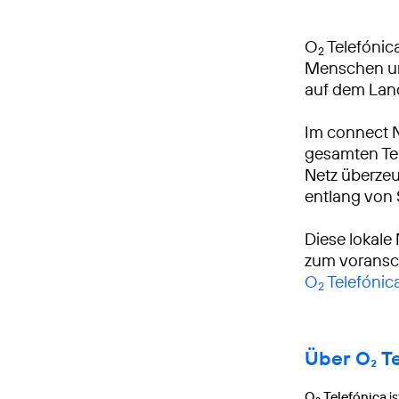
O
Telefónica
2
Menschen und
auf dem Lan
Im connect 
gesamten Tei
Netz überzeu
entlang von
Diese lokale
zum voransch
O
Telefónic
2
Über O₂ T
O
Telefónica
is