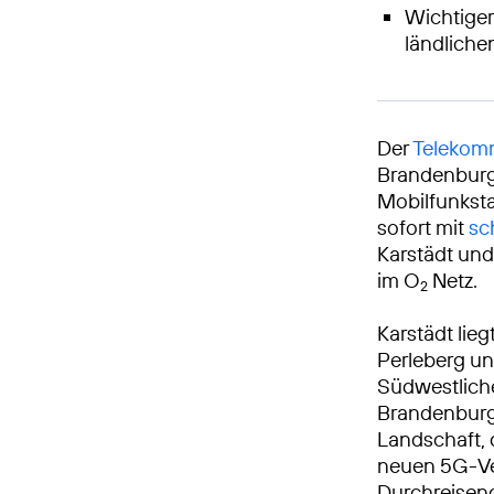
Wichtiger
ländlich
Der
Telekomm
Brandenburg 
Mobilfunkst
sofort mit
sc
Karstädt un
im O
Netz.
2
Karstädt lie
Perleberg u
Südwestliche
Brandenburgi
Landschaft, 
neuen 5G-Ve
Durchreisend