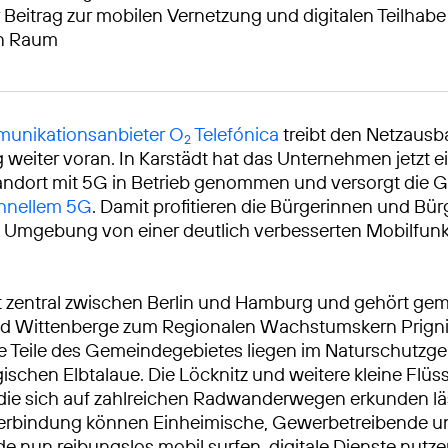
 Beitrag zur mobilen Vernetzung und digitalen Teilhabe
en Raum
unikationsanbieter O
Telefónica
treibt den Netzausb
2
weiter voran. In Karstädt hat das Unternehmen jetzt 
andort mit 5G in Betrieb genommen und versorgt die 
hnellem 5G
. Damit profitieren die Bürgerinnen und Bür
d Umgebung von einer deutlich verbesserten Mobilfun
gt zentral zwischen Berlin und Hamburg und gehört ge
nd Wittenberge zum Regionalen Wachstumskern Prigni
 Teile des Gemeindegebietes liegen im Naturschutzge
schen Elbtalaue. Die Löcknitz und weitere kleine Flüs
die sich auf zahlreichen Radwanderwegen erkunden lä
rbindung können Einheimische, Gewerbetreibende u
e nun reibungslos mobil surfen, digitale Dienste nutz