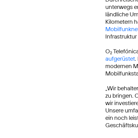
unterwegs er
ländliche U
Kilometern h
Mobilfunkne
Infrastruktur 
O
Telefónic
2
aufgerüstet
.
modernen Mo
Mobilfunksta
„Wir behalte
zu bringen. 
wir investie
Unsere umfa
ein noch leis
Geschäftsku