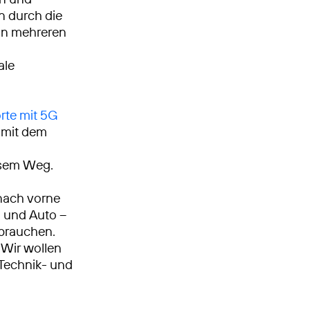
n durch die
on mehreren
ale
rte mit 5G
g mit dem
iesem Weg.
nach vorne
n und Auto –
 brauchen.
Wir wollen
, Technik- und