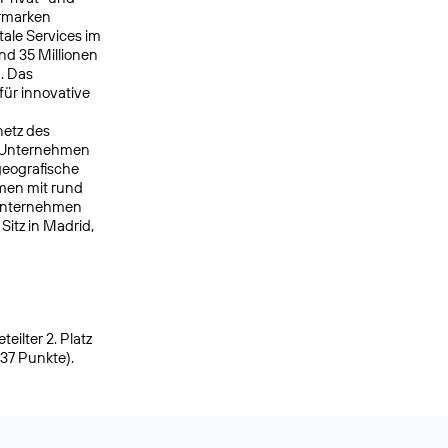
ermarken
ale Services im
nd 35 Millionen
. Das
ür innovative
netz des
s Unternehmen
geografische
men mit rund
 Unternehmen
itz in Madrid,
ilter 2. Platz
937 Punkte).