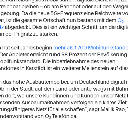
reichbar bleiben – ob am Bahnhof oder auf den Wege
mgebung. Da die neue 5G-Frequenz eine Reichweite v
at, ist die gesamte Ortschaft nun bestens mit dem
O
2
tz
abgedeckt. Dies ist ein wichtiger Schritt, um die digit
in der Prignitz zu stärken.
a hat seit Jahresbeginn
mehr als 1.700 Mobilfunkstando
 Der Anbieter erreicht rund 98 Prozent der Bevölkerun
bilfunkstandard. Die Inbetriebnahme des neuen
ndortes in Karstädt ist ein weiterer Meilenstein auf d
n das hohe Ausbautempo bei, um Deutschland digital 
Ob in der Stadt, auf dem Land oder unterwegs mit Bah
ren dort, wo unsere Kundinnen und Kunden unser Netz
ssenden Ausbaumaßnahmen verfolgen ein klares Ziel: 
tungsfähigeres Netz für alle schaffen“, sagt Mallik Rao
ndenvorstand von O
Telefónica.
2