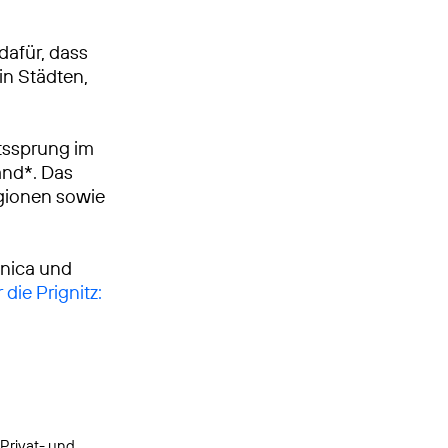
dafür, dass
in Städten,
tssprung im
and*. Das
egionen sowie
ónica und
 die Prignitz:
 Privat- und