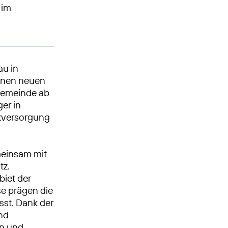
 im
au in
einen neuen
Gemeinde ab
ger in
kversorgung
meinsam mit
tz.
biet der
se prägen die
sst. Dank der
nd
en und