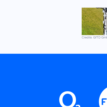
Credits: GfTD G