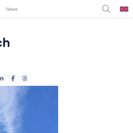
News
ch