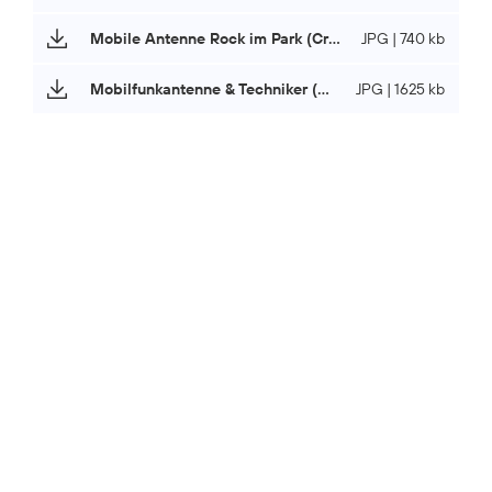
Mobile Antenne Rock im Park (Credits: O
JPG | 740 kb
Telefónica)
2
Mobilfunkantenne & Techniker (Credits: O
JPG | 1625 kb
Telefónica)
2