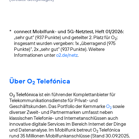
*
connect Mobilfunk- und 5G-Netztest, Heft 01/2026:
„sehr gut“ (937 Punkte) und geteilter 2. Platz für O
;
2
insgesamt wurden vergeben: 1x „überragend (975
Punkte)“, 2x „sehr gut“ (937 Punkte). Weitere
Informationen unter
o2.de/netz
.
Über O
Telefónica
2
O
Telefónica
ist ein führender Komplettanbieter für
2
Telekommunikationsdienste für Privat- und
Geschäftskunden. Das Portfolio der Kernmarke
O
sowie
2
diverser Zweit- und Partnermarken umfasst neben
klassischen Telefonie- und Internetanschlüssen auch
innovative digitale Services im Bereich Internet der Dinge
und Datenanalyse. Im Mobilfunk betreut O
Telefónica
2
rund 35 Millionen Mobilfunkanschlüsse (Stand 30.09.2025,