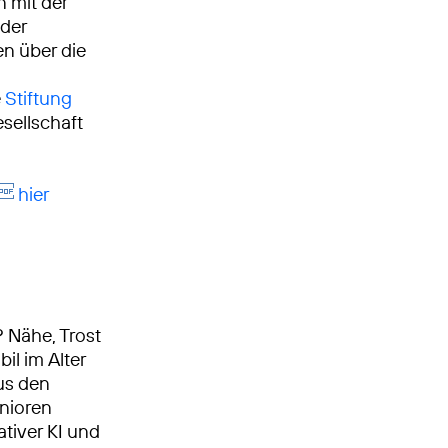
 mit der
 der
n über die
e
Stiftung
sellschaft
hier
? Nähe, Trost
bil im Alter
us den
nioren
tiver KI und