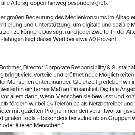
 alle Altersgruppen hinweg besonders groß.
der großen Bedeutung des Medienkonsums im Alltag er
entierung und Unterstützung, um digitale und soziale 
utzen zu können. Das sagt rund jeder Zweite. In der Al
4-Jährigen liegt dieser Wert bei etwa 60 Prozent.
Bothmer, Director Corporate Responsibility & Sustainabi
ng bringt viele Vorteile und eröffnet neue Möglichkeiten
er Menschen untereinander. Gleichzeitig erleben wir i
 weiterhin ein hohes Maß an Einsamkeit. Digitale Ange
n vor allem dann, wenn Menschen sie bewusst und ko
alb fördern wir bei O
Telefónica als Netzbetreiber und
2
eter mit gezielten Programmen den verantwortungsvo
igitalen Tools – besonders bei vulnerablen Gruppen 
 oder älteren Menschen.“