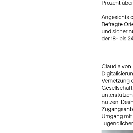
Prozent über
Angesichts 
Befragte Ori
und sicher n
der 18- bis 2
Claudia von 
Digitalisieru
Vernetzung d
Gesellschaft
unterstütze
nutzen. Desh
Zugangsanbi
Umgang mit d
Jugendlichen