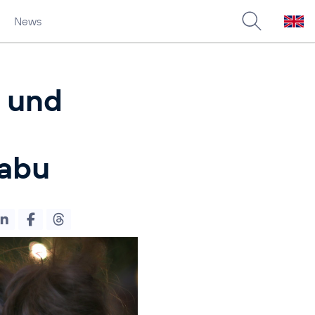
News
I und
tabu