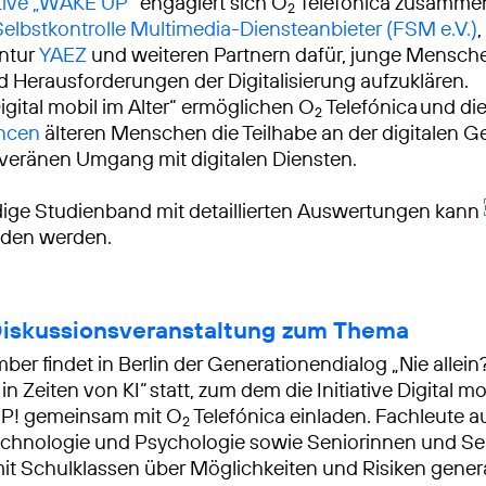
ative „WAKE UP“
engagiert sich O
Telefónica zusammen
2
 Selbstkontrolle Multimedia-Diensteanbieter (FSM e.V.)
,
ntur
YAEZ
und weiteren Partnern dafür, junge Mensche
Herausforderungen der Digitalisierung aufzuklären.
igital mobil im Alter“ ermöglichen O
Telefónica und di
2
ancen
älteren Menschen die Teilhabe an der digitalen Ge
veränen Umgang mit digitalen Diensten.
dige Studienband mit detaillierten Auswertungen kann
aden werden.
Diskussionsveranstaltung zum Thema
ber findet in Berlin der Generationendialog „Nie allein
n Zeiten von KI“ statt, zum dem die Initiative Digital mo
P! gemeinsam mit O
Telefónica einladen. Fachleute a
2
echnologie und Psychologie sowie Seniorinnen und Se
mit Schulklassen über Möglichkeiten und Risiken genera