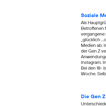
Soziale M
Als Hauptgrü
Betroffenen 
vergangene s
„glücklich …
Medien ab. I
der Gen Z ve
Anwendungen;
Instagram. I
Bei den 18- 
Woche. Selbs
Die Gen Z 
Unterschiede