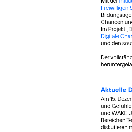
Mit der
Initi
Freiwilligen
Bildungsage
Chancen und 
Im Projekt „D
Digitale Ch
und den sou
Der vollstän
heruntergel
Aktuelle 
Am 15. Dezem
und Gefühle i
und WAKE U
Bereichen T
diskutieren 