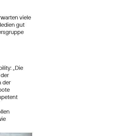
warten viele
Medien gut
tersgruppe
lity: „Die
 der
n der
bote
mpetent
llen
wie