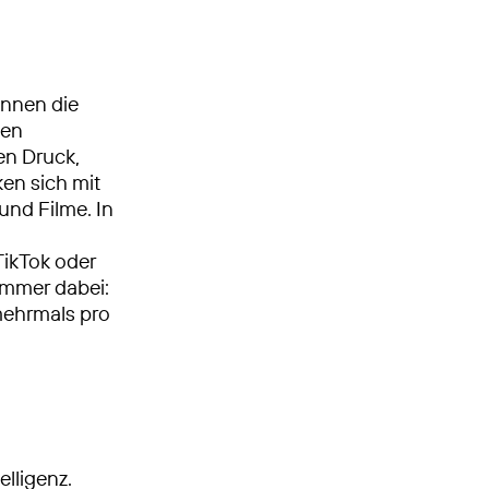
ennen die
gen
en Druck,
ken sich mit
und Filme. In
TikTok oder
immer dabei:
 mehrmals pro
lligenz.