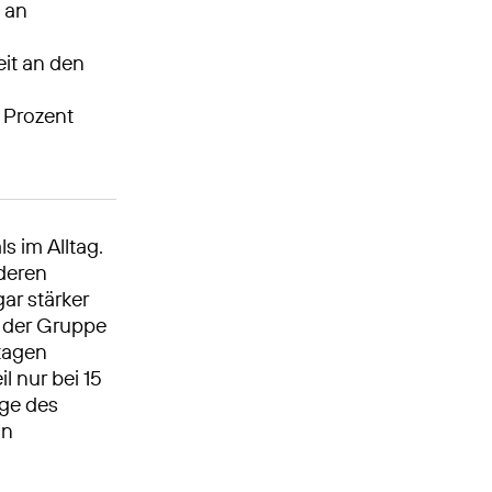
 an
eit an den
 Prozent
s im Alltag.
nderen
ar stärker
n der Gruppe
rtagen
l nur bei 15
age des
in