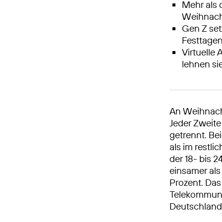
Mehr als 
Weihnac
Gen Z setz
Festtagen
Virtuelle
lehnen si
An Weihnacht
Jeder Zweite
getrennt. Be
als im restl
der 18- bis 
einsamer als 
Prozent. Das
Telekommuni
Deutschland