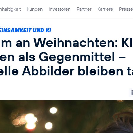
haltigkeit
Kunden
Investoren
Partner
Karriere
Presse
EINSAMKEIT UND KI
am an Weihnachten: K
en als Gegenmittel –
elle Abbilder bleiben 