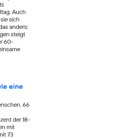
ts
ltag. Auch
sie sich
das anders:
agen steigt
er 60-
 einsame
ele eine
Menschen. 66
zent der 18-
en mit
mit 73