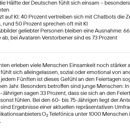
die Hälfte der Deutschen fühlt sich einsam – besonders
hten
t auf KI: 40 Prozent vertreiben sich mit Chatbots die Z
, rund 50 Prozent sprechen oft mit KI
 Abbilder geliebter Personen bleiben eine Ausnahme: 66
e ab, bei Avataren Verstorbener sind es 73 Prozent
en erleben viele Menschen Einsamkeit noch stärker al
 fühlt sich alleingelassen, sozial oder emotional von a
i jedem Fünften ist dieses Gefühl an den Feiertagen sog
ichen Jahr. Besonders betroffen sind junge Menschen: I
24-Jährigen sagen 33 Prozent, dass sie sich an den Feie
sonst fühlen. Bei den 60- bis 75-Jährigen liegt der Antei
 sind Ergebnisse einer aktuellen repräsentativen Umfr
kationsanbieters O
Telefónica unter 1000 Menschen 
2
.