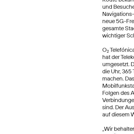
und Besuchen
Navigations-
neue 5G-Freq
gesamte Sta
wichtiger Sch
O
Telefónic
2
hat der Tel
umgesetzt. 
die Uhr, 365 
machen. Das
Mobilfunksta
Folgen des A
Verbindungen
sind. Der Au
auf diesem 
„Wir behalte