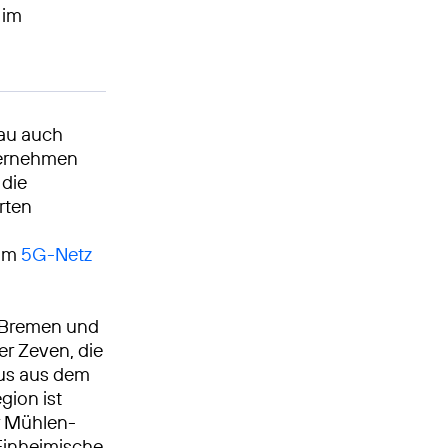
 im
bau auch
ternehmen
 die
rten
 im
5G-Netz
d Bremen und
r Zeven, die
aus aus dem
gion ist
r Mühlen-
Einheimische