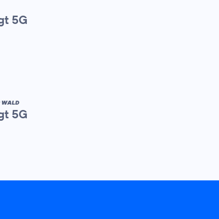
gt 5G
R WALD
gt 5G