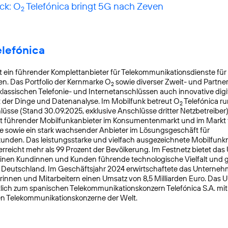
ck: O
Telefónica bringt 5G nach Zeven
2
elefónica
t ein führender Komplettanbieter für Telekommunikationsdienste für
. Das Portfolio der Kernmarke O
sowie diverser Zweit- und Partn
2
lassischen Telefonie- und Internetanschlüssen auch innovative digit
t der Dinge und Datenanalyse. Im Mobilfunk betreut O
Telefónica ru
2
üsse (Stand 30.09.2025, exklusive Anschlüsse dritter Netzbetreiber)
t führender Mobilfunkanbieter im Konsumentenmarkt und im Markt f
 sowie ein stark wachsender Anbieter im Lösungsgeschäft für
nden. Das leistungsstarke und vielfach ausgezeichnete Mobilfunk
reicht mehr als 99 Prozent der Bevölkerung. Im Festnetz bietet da
einen Kundinnen und Kunden führende technologische Vielfalt und 
n Deutschland. Im Geschäftsjahr 2024 erwirtschaftete das Unterneh
rinnen und Mitarbeitern einen Umsatz von 8,5 Milliarden Euro. Das
lich zum spanischen Telekommunikationskonzern Telefónica S.A. mit S
en Telekommunikationskonzerne der Welt.