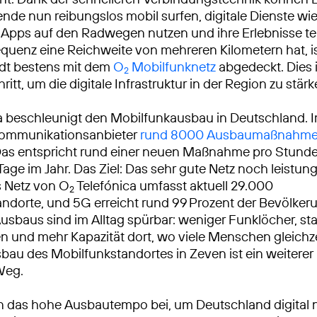
de nun reibungslos mobil surfen, digitale Dienste wi
Apps auf den Radwegen nutzen und ihre Erlebnisse tei
uenz eine Reichweite von mehreren Kilometern hat, is
dt bestens mit dem
O
Mobilfunknetz
abgedeckt. Dies i
2
ritt, um die digitale Infrastruktur in der Region zu stärk
a beschleunigt den Mobilfunkausbau in Deutschland. 
ekommunikationsanbieter
rund 8000 Ausbaumaßnahm
Das entspricht rund einer neuen Maßnahme pro Stunde
Tage im Jahr. Das Ziel: Das sehr gute Netz noch leistun
 Netz von O
Telefónica umfasst aktuell 29.000
2
ndorte, und 5G erreicht rund 99 Prozent der Bevölkeru
usbaus sind im Alltag spürbar: weniger Funklöcher, sta
 und mehr Kapazität dort, wo viele Menschen gleichze
sbau des Mobilfunkstandortes in Zeven ist ein weiterer
Weg.
n das hohe Ausbautempo bei, um Deutschland digital 