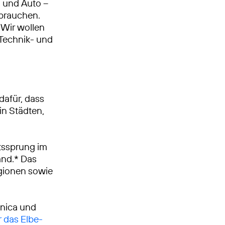
n und Auto –
 brauchen.
Wir wollen
, Technik- und
dafür, dass
in Städten,
tssprung im
and.* Das
egionen sowie
ónica und
r das Elbe-