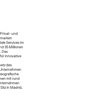
 Privat- und
ermarken
ale Services im
nd 35 Millionen
. Das
ür innovative
netz des
s Unternehmen
geografische
men mit rund
 Unternehmen
itz in Madrid,