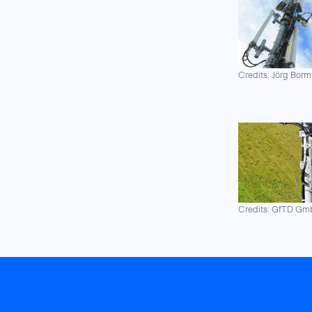
Credits: Jörg Borm
Credits: GfTD G