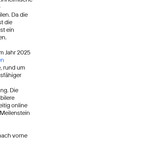
e
len. Da die
t die
st ein
en.
Im Jahr 2025
en
, rund um
gsfähiger
ng. Die
bilere
itig online
 Meilenstein
nach vorne