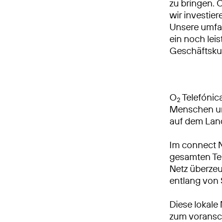
zu bringen. 
wir investie
Unsere umfa
ein noch leis
Geschäftsku
O
Telefónica
2
Menschen und
auf dem Lan
Im connect 
gesamten Tei
Netz überzeu
entlang von
Diese lokale
zum voransch