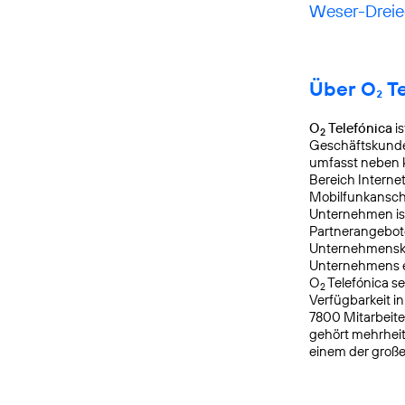
Weser-Dreie
Über O₂ T
O
Telefónica
is
2
Geschäftskunden
umfasst neben k
Bereich Interne
Mobilfunkanschl
Unternehmen is
Partnerangebote
Unternehmensku
Unternehmens er
O
Telefónica s
2
Verfügbarkeit i
7800 Mitarbeite
gehört mehrheit
einem der groß