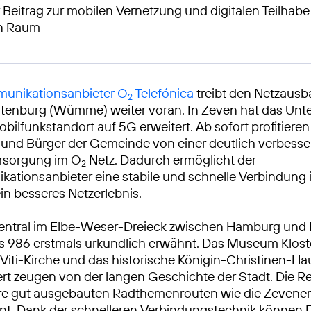
 Beitrag zur mobilen Vernetzung und digitalen Teilhabe
en Raum
unikationsanbieter O
Telefónica
treibt den Netzaus
2
otenburg (Wümme) weiter voran. In Zeven hat das Un
obilfunkstandort auf 5G erweitert. Ab sofort profitieren
und Bürger der Gemeinde von einer deutlich verbesse
rsorgung im O
Netz. Dadurch ermöglicht der
2
ationsanbieter eine stabile und schnelle Verbindung
ein besseres Netzerlebnis.
 zentral im Elbe-Weser-Dreieck zwischen Hamburg un
s 986 erstmals urkundlich erwähnt. Das Museum Kloste
-Viti-Kirche und das historische Königin-Christinen-H
ert zeugen von der langen Geschichte der Stadt. Die Re
hre gut ausgebauten Radthemenrouten wie die Zevene
nt. Dank der schnelleren Verbindungstechnik können 