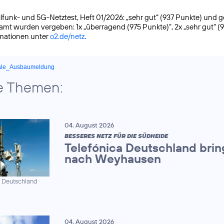
funk- und 5G-Netztest, Heft 01/2026: „sehr gut“ (937 Punkte) und gete
samt wurden vergeben: 1x „überragend (975 Punkte)“, 2x „sehr gut“ (
rmationen unter
o2.de/netz
.
ale_Ausbaumeldung
e Themen:
04. August 2026
BESSERES NETZ FÜR DIE SÜDHEIDE
Telefónica Deutschland brin
nach Weyhausen
a Deutschland
04. August 2026