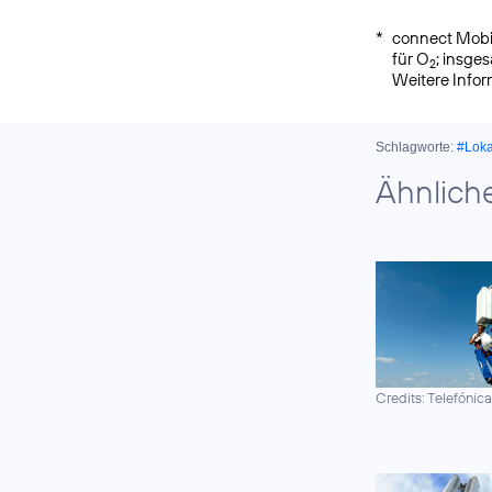
*
connect Mobil
für O
; insge
2
Weitere Info
Schlagworte:
#Lok
Ähnlich
Credits: Telefónic