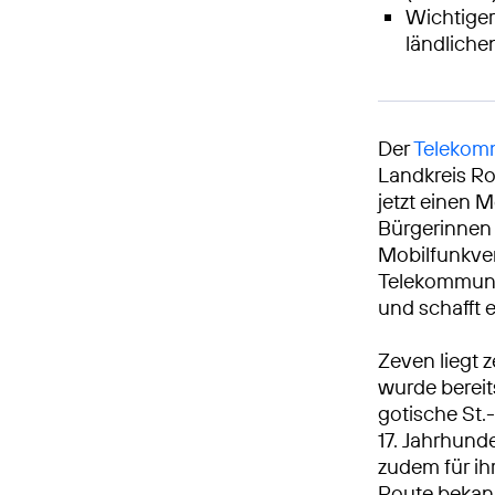
Wichtiger
ländlich
Der
Telekomm
Landkreis R
jetzt einen M
Bürgerinnen 
Mobilfunkve
Telekommunik
und schafft 
Zeven liegt
wurde bereit
gotische St.
17. Jahrhund
zudem für i
Route bekan