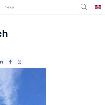
News
ch