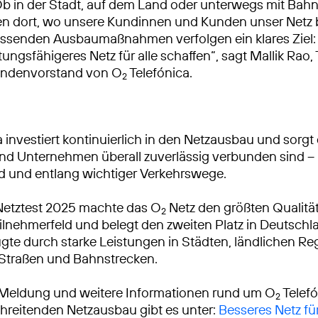
Ob in der Stadt, auf dem Land oder unterwegs mit Bah
ren dort, wo unsere Kundinnen und Kunden unser Netz
ssenden Ausbaumaßnahmen verfolgen ein klares Ziel: 
tungsfähigeres Netz für alle schaffen“, sagt Mallik Rao
ndenvorstand von O
Telefónica.
2
 investiert kontinuierlich in den Netzausbau und sorgt 
 Unternehmen überall zuverlässig verbunden sind – 
d und entlang wichtiger Verkehrswege.
Netztest 2025 machte das O
Netz den größten Qualitä
2
lnehmerfeld und belegt den zweiten Platz in Deutschl
gte durch starke Leistungen in Städten, ländlichen R
 Straßen und Bahnstrecken.
 Meldung und weitere Informationen rund um O
Telef
2
reitenden Netzausbau gibt es unter:
Besseres Netz fü