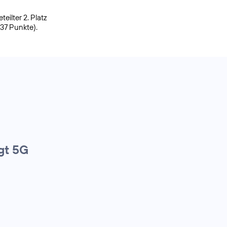
ilter 2. Platz
937 Punkte).
gt 5G