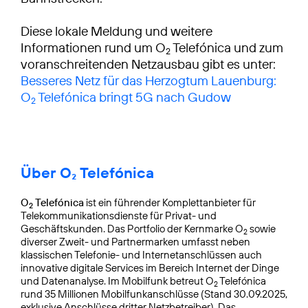
Diese lokale Meldung und weitere
Informationen rund um O
Telefónica und zum
2
voranschreitenden Netzausbau gibt es unter:
Besseres Netz für das Herzogtum Lauenburg:
O
Telefónica bringt 5G nach Gudow
2
Über O₂ Telefónica
O
Telefónica
ist ein führender Komplettanbieter für
2
Telekommunikationsdienste für Privat- und
Geschäftskunden. Das Portfolio der Kernmarke O
sowie
2
diverser Zweit- und Partnermarken umfasst neben
klassischen Telefonie- und Internetanschlüssen auch
innovative digitale Services im Bereich Internet der Dinge
und Datenanalyse. Im Mobilfunk betreut O
Telefónica
2
rund 35 Millionen Mobilfunkanschlüsse (Stand 30.09.2025,
exklusive Anschlüsse dritter Netzbetreiber). Das