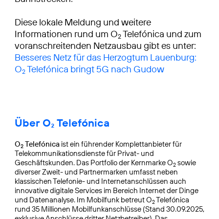
Diese lokale Meldung und weitere
Informationen rund um O
Telefónica und zum
2
voranschreitenden Netzausbau gibt es unter:
Besseres Netz für das Herzogtum Lauenburg:
O
Telefónica bringt 5G nach Gudow
2
Über O₂ Telefónica
O
Telefónica
ist ein führender Komplettanbieter für
2
Telekommunikationsdienste für Privat- und
Geschäftskunden. Das Portfolio der Kernmarke O
sowie
2
diverser Zweit- und Partnermarken umfasst neben
klassischen Telefonie- und Internetanschlüssen auch
innovative digitale Services im Bereich Internet der Dinge
und Datenanalyse. Im Mobilfunk betreut O
Telefónica
2
rund 35 Millionen Mobilfunkanschlüsse (Stand 30.09.2025,
exklusive Anschlüsse dritter Netzbetreiber). Das