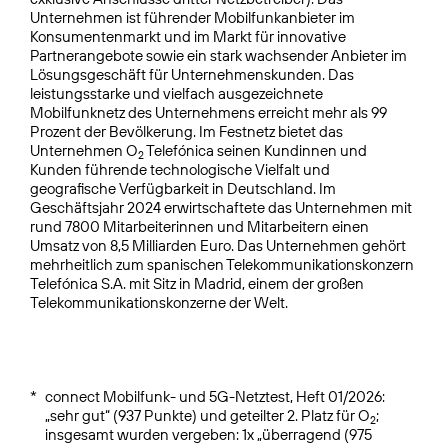
Unternehmen ist führender Mobilfunkanbieter im
Konsumentenmarkt und im Markt für innovative
Partnerangebote sowie ein stark wachsender Anbieter im
Lösungsgeschäft für Unternehmenskunden. Das
leistungsstarke und vielfach ausgezeichnete
Mobilfunknetz des Unternehmens erreicht mehr als 99
Prozent der Bevölkerung. Im Festnetz bietet das
Unternehmen O
Telefónica seinen Kundinnen und
2
Kunden führende technologische Vielfalt und
geografische Verfügbarkeit in Deutschland. Im
Geschäftsjahr 2024 erwirtschaftete das Unternehmen mit
rund 7800 Mitarbeiterinnen und Mitarbeitern einen
Umsatz von 8,5 Milliarden Euro. Das Unternehmen gehört
mehrheitlich zum spanischen Telekommunikationskonzern
Telefónica S.A. mit Sitz in Madrid, einem der großen
Telekommunikationskonzerne der Welt.
*
connect Mobilfunk- und 5G-Netztest, Heft 01/2026:
„sehr gut“ (937 Punkte) und geteilter 2. Platz für O
;
2
insgesamt wurden vergeben: 1x „überragend (975