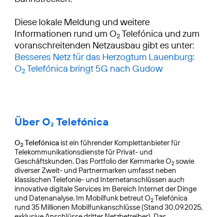
Diese lokale Meldung und weitere
Informationen rund um O
Telefónica und zum
2
voranschreitenden Netzausbau gibt es unter:
Besseres Netz für das Herzogtum Lauenburg:
O
Telefónica bringt 5G nach Gudow
2
Über O₂ Telefónica
O
Telefónica
ist ein führender Komplettanbieter für
2
Telekommunikationsdienste für Privat- und
Geschäftskunden. Das Portfolio der Kernmarke O
sowie
2
diverser Zweit- und Partnermarken umfasst neben
klassischen Telefonie- und Internetanschlüssen auch
innovative digitale Services im Bereich Internet der Dinge
und Datenanalyse. Im Mobilfunk betreut O
Telefónica
2
rund 35 Millionen Mobilfunkanschlüsse (Stand 30.09.2025,
exklusive Anschlüsse dritter Netzbetreiber). Das