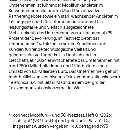
Unternehmen ist führender Mobilfunkanbieter im
Konsumentenmarkt und im Markt für innovative
Partnerangebote sowie ein stark wachsender Anbieter im
Lösungsgeschäft für Unternehmenskunden. Das
leistungsstarke und vielfach ausgezeichnete
Mobilfunknetz des Unternehmens erreicht mehr als 99
Prozent der Bevölkerung. Im Festnetz bietet das
Unternehmen O
Telefónica seinen Kundinnen und
2
Kunden führende technologische Vielfalt und
geografische Verfügbarkeit in Deutschland. Im
Geschäftsjahr 2024 erwirtschaftete das Unternehmen mit
rund 7800 Mitarbeiterinnen und Mitarbeitern einen
Umsatz von 8,5 Milliarden Euro. Das Unternehmen gehört
mehrheitlich zum spanischen Telekommunikationskonzern
Telefónica S.A. mit Sitz in Madrid, einem der großen
Telekommunikationskonzerne der Welt.
*
connect Mobilfunk- und 5G-Netztest, Heft 01/2026:
„sehr gut“ (937 Punkte) und geteilter 2. Platz für O
;
2
insgesamt wurden vergeben: 1x „überragend (975