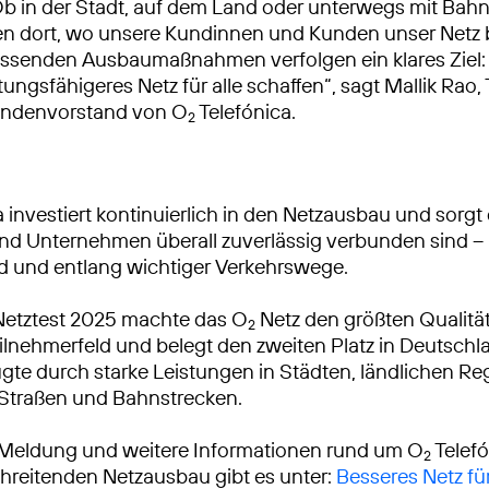
Ob in der Stadt, auf dem Land oder unterwegs mit Bah
ren dort, wo unsere Kundinnen und Kunden unser Netz
ssenden Ausbaumaßnahmen verfolgen ein klares Ziel: 
tungsfähigeres Netz für alle schaffen“, sagt Mallik Rao
ndenvorstand von O
Telefónica.
2
 investiert kontinuierlich in den Netzausbau und sorgt 
 Unternehmen überall zuverlässig verbunden sind – 
d und entlang wichtiger Verkehrswege.
Netztest 2025 machte das O
Netz den größten Qualitä
2
lnehmerfeld und belegt den zweiten Platz in Deutschl
gte durch starke Leistungen in Städten, ländlichen R
 Straßen und Bahnstrecken.
 Meldung und weitere Informationen rund um O
Telef
2
reitenden Netzausbau gibt es unter:
Besseres Netz fü