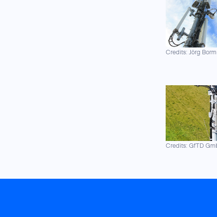
Credits: Jörg Borm
Credits: GfTD G