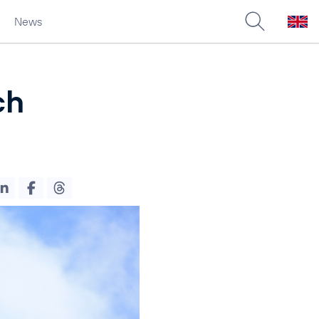
News
ch