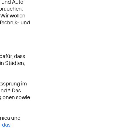
n und Auto –
 brauchen.
Wir wollen
, Technik- und
dafür, dass
in Städten,
tssprung im
and.* Das
egionen sowie
ónica und
r das