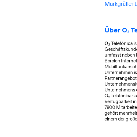
Markgräfler 
Über O₂ T
O
Telefónica
is
2
Geschäftskunden
umfasst neben k
Bereich Interne
Mobilfunkanschl
Unternehmen is
Partnerangebote
Unternehmensku
Unternehmens er
O
Telefónica s
2
Verfügbarkeit i
7800 Mitarbeite
gehört mehrheit
einem der groß