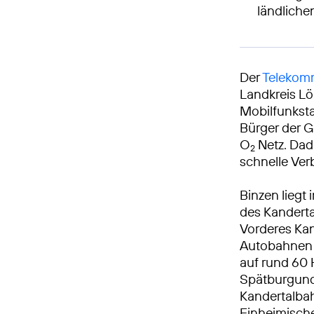
ländlich
Der
Telekomm
Landkreis Lö
Mobilfunksta
Bürger der G
O
Netz. Dad
2
schnelle Ve
Binzen lieg
des Kandert
Vorderes Kan
Autobahnen 
auf rund 60
Spätburgund
Kandertalbah
Einheimische