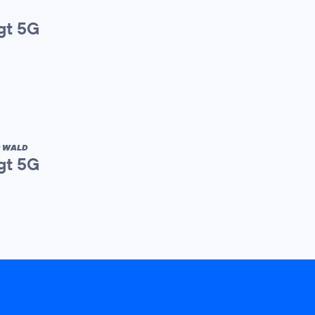
gt 5G
R WALD
gt 5G