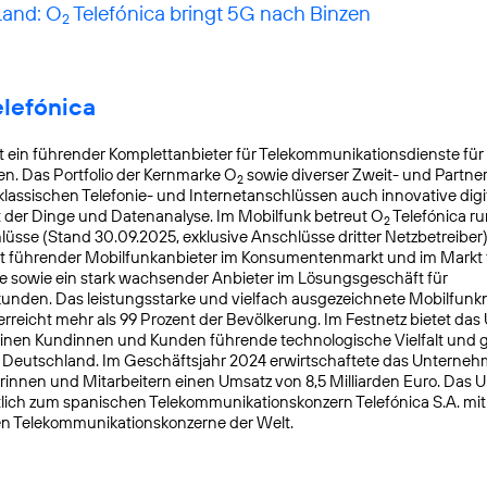
Land: O
Telefónica bringt 5G nach Binzen
2
elefónica
t ein führender Komplettanbieter für Telekommunikationsdienste für
. Das Portfolio der Kernmarke O
sowie diverser Zweit- und Partn
2
lassischen Telefonie- und Internetanschlüssen auch innovative digit
t der Dinge und Datenanalyse. Im Mobilfunk betreut O
Telefónica ru
2
üsse (Stand 30.09.2025, exklusive Anschlüsse dritter Netzbetreiber)
t führender Mobilfunkanbieter im Konsumentenmarkt und im Markt f
 sowie ein stark wachsender Anbieter im Lösungsgeschäft für
nden. Das leistungsstarke und vielfach ausgezeichnete Mobilfunk
reicht mehr als 99 Prozent der Bevölkerung. Im Festnetz bietet da
einen Kundinnen und Kunden führende technologische Vielfalt und 
n Deutschland. Im Geschäftsjahr 2024 erwirtschaftete das Unterneh
rinnen und Mitarbeitern einen Umsatz von 8,5 Milliarden Euro. Das
lich zum spanischen Telekommunikationskonzern Telefónica S.A. mit S
en Telekommunikationskonzerne der Welt.