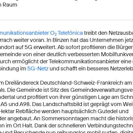
en Raum
unikationsanbieter O
Telefónica
treibt den Netzausb
2
rrach weiter voran. In Binzen hat das Unternehmen jetz
ndort auf 5G erweitert. Ab sofort profitieren die Bürg
emeinde von einer deutlich verbesserten Mobilfunkve
urch ermöglicht der Telekommunikationsanbieter eine 
rbindung im
5G-Netz
und schafft ein besseres Netzerleb
t im Dreiländereck Deutschland-Schweiz-Frankreich a
als. Die Gemeinde ist Sitz des Gemeindeverwaltungsv
dertal und profitiert von ihrer günstigen Lage am Schn
A5 und A98. Das Landschaftsbild ist geprägt vom We
 Hektar Rebfläche werden hauptsächlich Gutedel und
er angebaut. An Sommersonntagen macht die histori
n im Ort Halt. Dank der schnelleren Verbindungstech
 und Besuchende nun reibungslos mobil surfen, digita