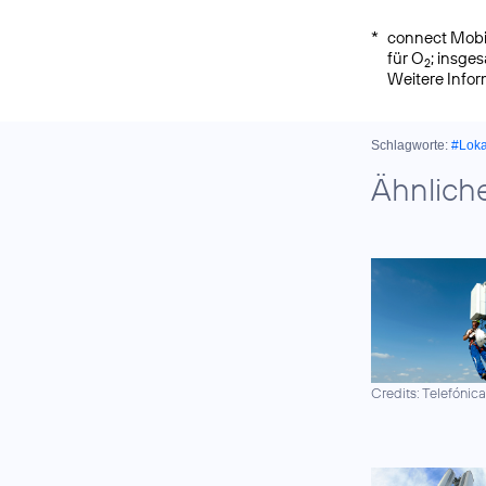
*
connect Mobil
für O
; insge
2
Weitere Info
Schlagworte:
#Lok
Ähnlich
Credits: Telefónic