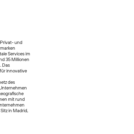
 Privat- und
ermarken
ale Services im
nd 35 Millionen
. Das
ür innovative
netz des
s Unternehmen
geografische
men mit rund
 Unternehmen
itz in Madrid,