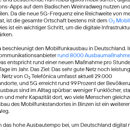
ions-Apps auf dem Badischen Weinradweg nutzen und
eilen. Da die neue 5G-Frequenz eine Reichweite von m
at, ist die gesamte Ortschaft bestens mit dem
O
Mobil
2
es ist ein wichtiger Schritt, um die digitale Infrastruktu
ärken.
a beschleunigt den Mobilfunkausbau in Deutschland. 
ekommunikationsanbieter
rund 8000 Ausbaumaßnahm
Das entspricht rund einer neuen Maßnahme pro Stunde
Tage im Jahr. Das Ziel: Das sehr gute Netz noch leistun
 Netz von O
Telefónica umfasst aktuell 29.000
2
ndorte, und 5G erreicht rund 99 Prozent der Bevölkeru
usbaus sind im Alltag spürbar: weniger Funklöcher, sta
 und mehr Kapazität dort, wo viele Menschen gleichze
sbau des Mobilfunkstandortes in Binzen ist ein weiterer
Weg.
n das hohe Ausbautempo bei, um Deutschland digital 