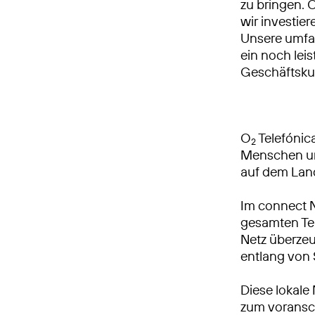
zu bringen. 
wir investie
Unsere umfa
ein noch leis
Geschäftsku
O
Telefónica
2
Menschen und
auf dem Lan
Im connect 
gesamten Tei
Netz überzeu
entlang von
Diese lokale
zum voransch