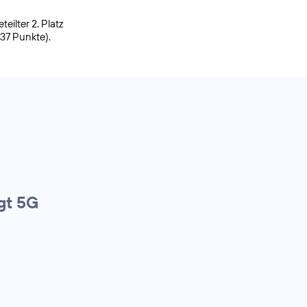
ilter 2. Platz
937 Punkte).
gt 5G