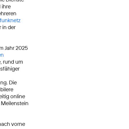
 ihre
ehreren
funknetz
r in der
Im Jahr 2025
en
, rund um
gsfähiger
ng. Die
bilere
itig online
 Meilenstein
nach vorne