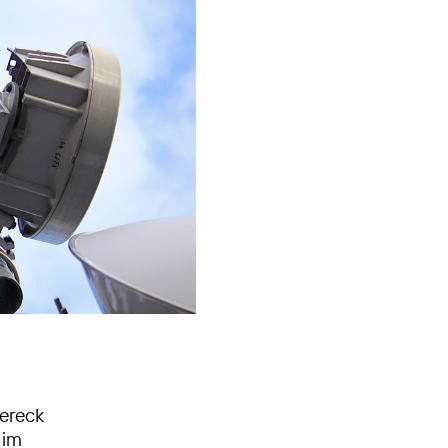
dereck
 im