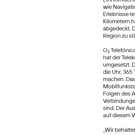
wie Navigat
Erlebnisse t
Kilometern h
abgedeckt. Di
Region zu st
O
Telefónic
2
hat der Tel
umgesetzt. 
die Uhr, 365 
machen. Das
Mobilfunksta
Folgen des A
Verbindungen
sind. Der Au
auf diesem 
„Wir behalte