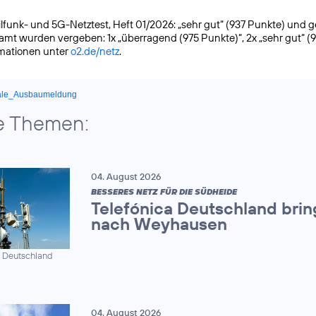
funk- und 5G-Netztest, Heft 01/2026: „sehr gut“ (937 Punkte) und gete
samt wurden vergeben: 1x „überragend (975 Punkte)“, 2x „sehr gut“ (
rmationen unter
o2.de/netz
.
ale_Ausbaumeldung
e Themen:
04. August 2026
BESSERES NETZ FÜR DIE SÜDHEIDE
Telefónica Deutschland brin
nach Weyhausen
a Deutschland
04. August 2026