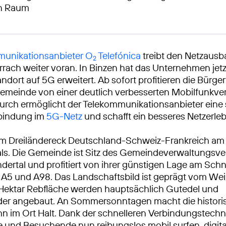
en Raum
unikationsanbieter O
Telefónica
treibt den Netzausb
2
rrach weiter voran. In Binzen hat das Unternehmen jetz
ndort auf 5G erweitert. Ab sofort profitieren die Bürg
emeinde von einer deutlich verbesserten Mobilfunkve
urch ermöglicht der Telekommunikationsanbieter eine 
rbindung im
5G-Netz
und schafft ein besseres Netzerleb
t im Dreiländereck Deutschland-Schweiz-Frankreich a
als. Die Gemeinde ist Sitz des Gemeindeverwaltungsv
dertal und profitiert von ihrer günstigen Lage am Schn
A5 und A98. Das Landschaftsbild ist geprägt vom We
 Hektar Rebfläche werden hauptsächlich Gutedel und
er angebaut. An Sommersonntagen macht die histori
n im Ort Halt. Dank der schnelleren Verbindungstech
 und Besuchende nun reibungslos mobil surfen, digita