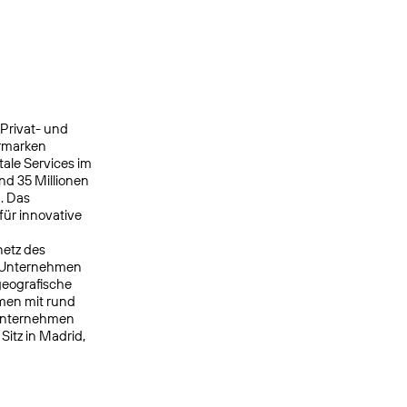
 Privat- und
ermarken
ale Services im
nd 35 Millionen
. Das
ür innovative
netz des
s Unternehmen
geografische
men mit rund
 Unternehmen
itz in Madrid,