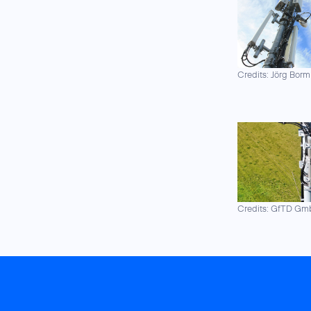
Credits: Jörg Borm
Credits: GfTD G