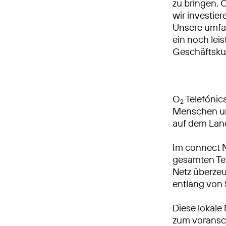
zu bringen. 
wir investie
Unsere umfa
ein noch leis
Geschäftsku
O
Telefónica
2
Menschen und
auf dem Lan
Im connect 
gesamten Tei
Netz überzeu
entlang von
Diese lokale
zum voransch