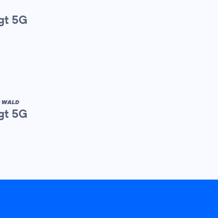
gt 5G
R WALD
gt 5G