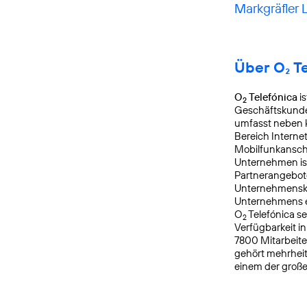
Markgräfler 
Über O₂ T
O
Telefónica
is
2
Geschäftskunden
umfasst neben k
Bereich Interne
Mobilfunkanschl
Unternehmen is
Partnerangebote
Unternehmensku
Unternehmens er
O
Telefónica s
2
Verfügbarkeit i
7800 Mitarbeite
gehört mehrheit
einem der groß