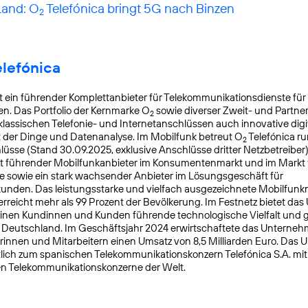
Land: O
Telefónica bringt 5G nach Binzen
2
elefónica
t ein führender Komplettanbieter für Telekommunikationsdienste für
. Das Portfolio der Kernmarke O
sowie diverser Zweit- und Partn
2
lassischen Telefonie- und Internetanschlüssen auch innovative digit
t der Dinge und Datenanalyse. Im Mobilfunk betreut O
Telefónica ru
2
üsse (Stand 30.09.2025, exklusive Anschlüsse dritter Netzbetreiber)
t führender Mobilfunkanbieter im Konsumentenmarkt und im Markt f
 sowie ein stark wachsender Anbieter im Lösungsgeschäft für
nden. Das leistungsstarke und vielfach ausgezeichnete Mobilfunk
reicht mehr als 99 Prozent der Bevölkerung. Im Festnetz bietet da
einen Kundinnen und Kunden führende technologische Vielfalt und 
n Deutschland. Im Geschäftsjahr 2024 erwirtschaftete das Unterneh
rinnen und Mitarbeitern einen Umsatz von 8,5 Milliarden Euro. Das
lich zum spanischen Telekommunikationskonzern Telefónica S.A. mit S
en Telekommunikationskonzerne der Welt.