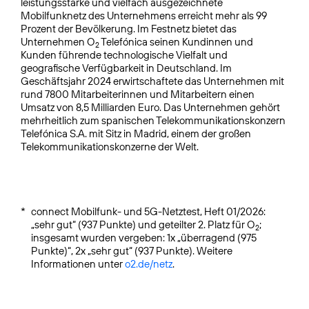
leistungsstarke und vielfach ausgezeichnete
Mobilfunknetz des Unternehmens erreicht mehr als 99
Prozent der Bevölkerung. Im Festnetz bietet das
Unternehmen O
Telefónica seinen Kundinnen und
2
Kunden führende technologische Vielfalt und
geografische Verfügbarkeit in Deutschland. Im
Geschäftsjahr 2024 erwirtschaftete das Unternehmen mit
rund 7800 Mitarbeiterinnen und Mitarbeitern einen
Umsatz von 8,5 Milliarden Euro. Das Unternehmen gehört
mehrheitlich zum spanischen Telekommunikationskonzern
Telefónica S.A. mit Sitz in Madrid, einem der großen
Telekommunikationskonzerne der Welt.
*
connect Mobilfunk- und 5G-Netztest, Heft 01/2026:
„sehr gut“ (937 Punkte) und geteilter 2. Platz für O
;
2
insgesamt wurden vergeben: 1x „überragend (975
Punkte)“, 2x „sehr gut“ (937 Punkte). Weitere
Informationen unter
o2.de/netz
.