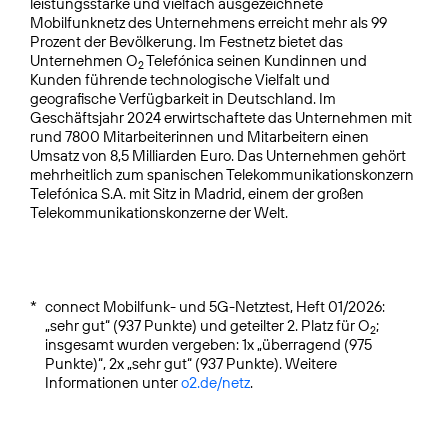
leistungsstarke und vielfach ausgezeichnete
Mobilfunknetz des Unternehmens erreicht mehr als 99
Prozent der Bevölkerung. Im Festnetz bietet das
Unternehmen O
Telefónica seinen Kundinnen und
2
Kunden führende technologische Vielfalt und
geografische Verfügbarkeit in Deutschland. Im
Geschäftsjahr 2024 erwirtschaftete das Unternehmen mit
rund 7800 Mitarbeiterinnen und Mitarbeitern einen
Umsatz von 8,5 Milliarden Euro. Das Unternehmen gehört
mehrheitlich zum spanischen Telekommunikationskonzern
Telefónica S.A. mit Sitz in Madrid, einem der großen
Telekommunikationskonzerne der Welt.
*
connect Mobilfunk- und 5G-Netztest, Heft 01/2026:
„sehr gut“ (937 Punkte) und geteilter 2. Platz für O
;
2
insgesamt wurden vergeben: 1x „überragend (975
Punkte)“, 2x „sehr gut“ (937 Punkte). Weitere
Informationen unter
o2.de/netz
.