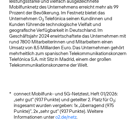
leistungsstarke und vielfach ausgezeichnete
Mobilfunknetz des Unternehmens erreicht mehr als 99
Prozent der Bevölkerung. Im Festnetz bietet das
Unternehmen O
Telefónica seinen Kundinnen und
2
Kunden führende technologische Vielfalt und
geografische Verfügbarkeit in Deutschland. Im
Geschäftsjahr 2024 erwirtschaftete das Unternehmen mit
rund 7800 Mitarbeiterinnen und Mitarbeitern einen
Umsatz von 8,5 Milliarden Euro. Das Unternehmen gehört
mehrheitlich zum spanischen Telekommunikationskonzern
Telefónica S.A. mit Sitz in Madrid, einem der großen
Telekommunikationskonzerne der Welt.
*
connect Mobilfunk- und 5G-Netztest, Heft 01/2026:
„sehr gut“ (937 Punkte) und geteilter 2. Platz für O
;
2
insgesamt wurden vergeben: 1x „überragend (975
Punkte)“, 2x „sehr gut“ (937 Punkte). Weitere
Informationen unter
o2.de/netz
.